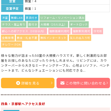
空室
個室：4
空室予定
個室：1
洋室
無線LAN
家具付き
リフォーム・リノベーション済み
テラス・屋上有り
庭付き
大規模（20人以上）
オートロック
都心への好アクセス（30分以内）
複数路線利用可
複数駅利用可
住宅街
全館禁煙
敷金・礼金不要
無料インターネット
友人の出入り可
テレワークOK
様々な魅力が詰まった50室の大規模ハウスです。新しく刺激的なお部
屋をお探しのあなたにぴったりかもしれません。リビングには、カウ
ンターバーから大きなミーティングテーブル、心地よいソファ、ベンチ
シートまで、どんなシチュエーションにも対応できる...
詳細を見る
この物件に問い合わせる
四条・京都駅へアクセス良好