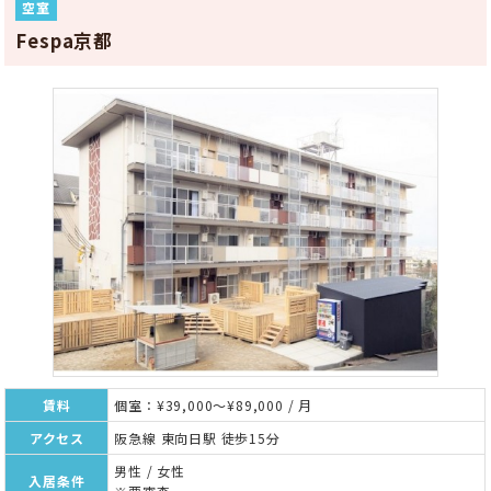
空室
Fespa京都
賃料
個室：¥39,000～¥89,000 / 月
アクセス
阪急線 東向日駅 徒歩15分
男性 / 女性
入居条件