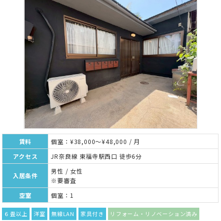
賃料
個室：¥38,000～¥48,000 / 月
アクセス
JR奈良線 東福寺駅西口 徒歩6分
男性 / 女性
入居条件
※要審査
空室
個室：1
６畳以上
洋室
無線LAN
家具付き
リフォーム・リノベーション済み