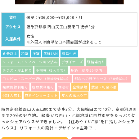
賃料
個室：¥36,000～¥39,000 / 月
アクセス
阪急京都線 西山天王山駅東口 徒歩3分
女性
入居条件
※外国人は簡単な日本語会話が出来ること
６畳以上
和室
洋室
無線LAN
家具付き
リフォーム・リノベーション済み
デザイナーズ
駐輪場有り
テラス・屋上有り
小規模（5人まで）
駅近（徒歩5分以内）
コンビニ・スーパー近い（徒歩5分以内）
都心への好アクセス（30分以内）
複数路線利用可
複数駅利用可
住宅街
全館禁煙
敷金・礼金不要
保証人無し
無料インターネット
友人の出入り可
阪急京都線西山天王山駅まで徒歩3分、大阪梅田まで40分、京都河原町
まで20分の好立地。 緑豊かな西山・乙訓地域に自然素材をたっぷり使
ったシェアハウスができました。 【住みやすい“家”を目指したシェア
ハウス】 リフォームの設計・デザインは主婦で...