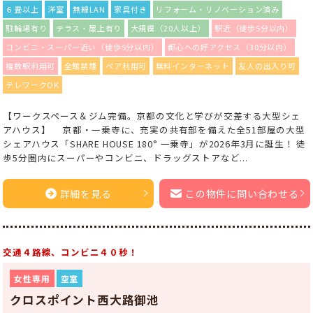
６畳以上
洋室
無線LAN
家具付き
リフォーム・リノベーション済み
駐輪場有り
テラス・屋上有り
大規模（20人以上）
駅近（徒歩5分以内）
コンビニ・スーパー近い（徒歩5分以内）
都心への好アクセス（30分以内）
複数駅利用可
全館禁煙
ペア利用可
無料インターネット
友人の出入り可
テレワークOK
【ワークスペース＆ジム完備。京都の文化と学びが交差する大型シェ
アハウス】 京都・一乗寺に、充実の共有部を備えた全51部屋の大型
シェアハウス「SHARE HOUSE 180° 一乗寺」が2026年3月に誕生！ 徒
歩5分圏内にスーパーやコンビニ、ドラッグストアなど...
詳細を見る
この物件に問い合わせる
交通４路線、コンビニ４０秒！
女性専用
空室
クロスポイント西大路御池