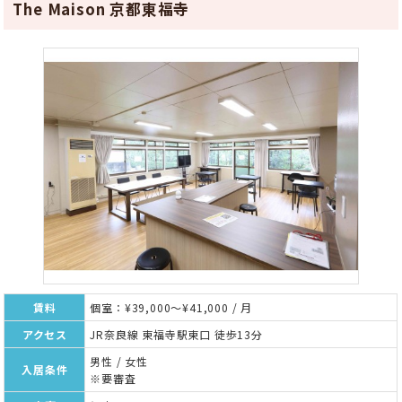
The Maison 京都東福寺
賃料
個室：¥39,000～¥41,000 / 月
アクセス
JR奈良線 東福寺駅東口 徒歩13分
男性 / 女性
入居条件
※要審査