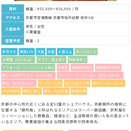
賃料
個室：¥55,000～¥56,000 / 月
アクセス
京都市営東西線 京都市役所前駅 徒歩3分
男性 / 女性
入居条件
※要審査
空室予定
個室：2
家具付き
無線LAN
洋室
和室
６畳以上
オートロック
大規模（20人以上）
テラス・屋上有り
駐輪場有り
リフォーム・リノベーション済み
住宅街
複数駅利用可
複数路線利用可
都心への好アクセス（30分以内）
コンビニ・スーパー近い（徒歩5分以内）
駅近（徒歩5分以内）
テレワークOK
友人の出入り可
無料インターネット
ペア利用可
保証人無し
敷金・礼金不要
全館禁煙
京都の中心地の近くにある全53室のシェアハウス。京都御所の南側に
位置する「御所南」と呼ばれるエリアにはスーパー数店舗、京町屋を
リノベーションした飲食店、銭湯など、生活環境の良い人気の高まって
いるエリア。商業施設の集まる四条河原町や四条烏丸...