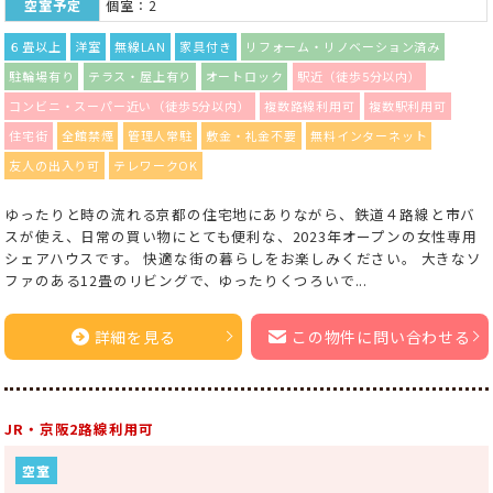
空室予定
個室：2
６畳以上
洋室
無線LAN
家具付き
リフォーム・リノベーション済み
駐輪場有り
テラス・屋上有り
オートロック
駅近（徒歩5分以内）
コンビニ・スーパー近い（徒歩5分以内）
複数路線利用可
複数駅利用可
住宅街
全館禁煙
管理人常駐
敷金・礼金不要
無料インターネット
友人の出入り可
テレワークOK
ゆったりと時の流れる京都の住宅地にありながら、鉄道４路線と市バ
スが使え、日常の買い物にとても便利な、2023年オープンの女性専用
シェアハウスです。 快適な街の暮らしをお楽しみください。 大きなソ
ファのある12畳のリビングで、ゆったりくつろいで...
詳細を見る
この物件に問い合わせる
JR・京阪2路線利用可
空室