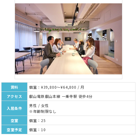
賃料
個室：¥39,800～¥64,800 / 月
アクセス
叡山電鉄叡山本線 一乗寺駅 徒歩4分
男性 / 女性
入居条件
※年齢制限なし
空室
個室：25
空室予定
個室：10