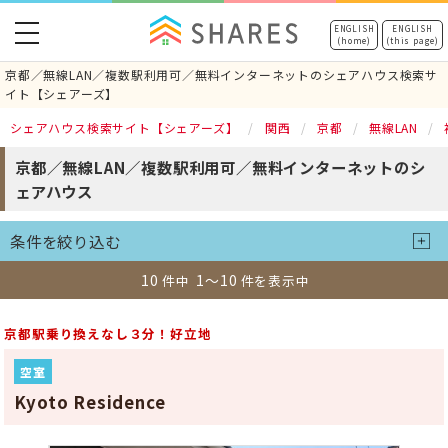
toggle
ENGLISH
ENGLISH
(home)
(this page)
navigation
京都／無線LAN／複数駅利用可／無料インターネットのシェアハウス検索サ
イト【シェアーズ】
シェアハウス検索サイト【シェアーズ】
関西
京都
無線LAN
京都／無線LAN／複数駅利用可／無料インターネットのシ
ェアハウス
条件を絞り込む
10
1～10
件中
件を表示中
京都駅乗り換えなし３分！好立地
空室
Kyoto Residence