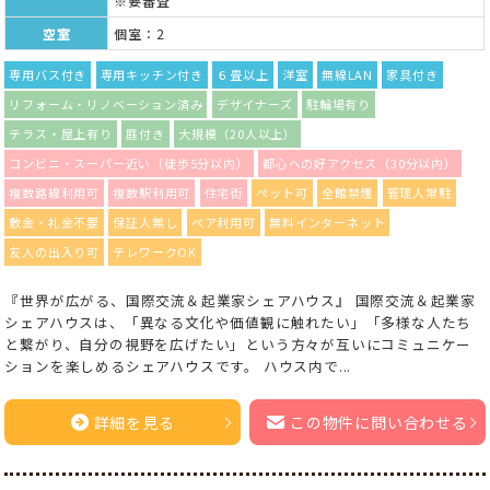
※要審査
空室
個室：2
専用バス付き
専用キッチン付き
６畳以上
洋室
無線LAN
家具付き
リフォーム・リノベーション済み
デザイナーズ
駐輪場有り
テラス・屋上有り
庭付き
大規模（20人以上）
コンビニ・スーパー近い（徒歩5分以内）
都心への好アクセス（30分以内）
複数路線利用可
複数駅利用可
住宅街
ペット可
全館禁煙
管理人常駐
敷金・礼金不要
保証人無し
ペア利用可
無料インターネット
友人の出入り可
テレワークOK
『世界が広がる、国際交流＆起業家シェアハウス』 国際交流＆起業家
シェアハウスは、「異なる文化や価値観に触れたい」「多様な人たち
と繋がり、自分の視野を広げたい」という方々が互いにコミュニケー
ションを楽しめるシェアハウスです。 ハウス内で...
詳細を見る
この物件に問い合わせる