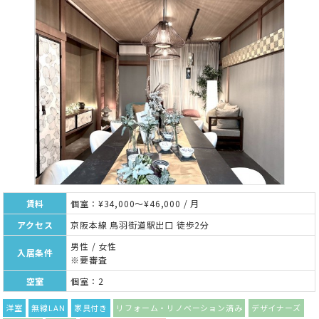
賃料
個室：¥34,000～¥46,000 / 月
アクセス
京阪本線 鳥羽街道駅出口 徒歩2分
男性 / 女性
入居条件
※要審査
空室
個室：2
洋室
無線LAN
家具付き
リフォーム・リノベーション済み
デザイナーズ