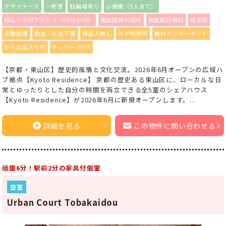
デザイナーズ
一軒家
駐輪場有り
小規模（5人まで）
都心への好アクセス（30分以内）
複数路線利用可
複数駅利用可
住宅街
全館禁煙
敷金・礼金不要
保証人無し
ペア利用可
無料インターネット
友人の出入り可
テレワークOK
【京都・東山区】歴史的風情と文化交流。2026年6月オープンの広域ハ
ブ拠点【Kyoto Residence】 京都の歴史ある東山区に、ローカルな日
常とゆったりとした自分の時間を両立できる全5室のシェアハウス
【Kyoto Residence】が2026年6月に新規オープンします。...
詳細を見る
この物件に問い合わせる
祇園6分！駅前2分の家具付個室
空室
Urban Court Tobakaidou