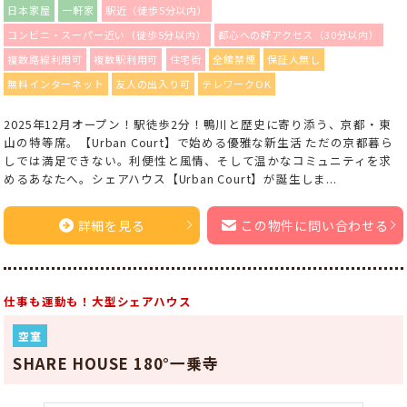
日本家屋
一軒家
駅近（徒歩5分以内）
コンビニ・スーパー近い（徒歩5分以内）
都心への好アクセス（30分以内）
複数路線利用可
複数駅利用可
住宅街
全館禁煙
保証人無し
無料インターネット
友人の出入り可
テレワークOK
2025年12月オープン！駅徒歩2分！鴨川と歴史に寄り添う、京都・東
山の特等席。【Urban Court】で始める優雅な新生活 ただの京都暮ら
しでは満足できない。利便性と風情、そして温かなコミュニティを求
めるあなたへ。シェアハウス【Urban Court】が誕生しま...
詳細を見る
この物件に問い合わせる
仕事も運動も！大型シェアハウス
空室
SHARE HOUSE 180°一乗寺