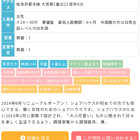
アクセ
阪急京都本線 大宮駅1番出口 徒歩6分
ス
女性
入居条
※20〜30代 要審査 最低入居期間：6ヶ月 外国籍の方は日常会
件
話レベルの日本語
空室
個室：1
空室予
個室：1
定
家具付き
無線LAN
洋室
６畳以上
テラス・屋上有り
駐輪場有り
住宅街
複数駅利用可
複数路線利用可
都心への好アクセス（30分以内）
コンビニ・スーパー近い（徒歩5分以内）
テレワークOK
友人の出入り可
無料インターネット
女性オーナー
全館禁煙
2024年6月リニューアルオープン！ シェアハウスが初めての方でも安
心できる、働く女性のためのシェアハウスです。 シェアハウスのため
に2015年2月に新築で設計され、「大人可愛い」ものに囲まれて日々
を楽しく生活できるよう、調理家電から調理器具、食...
詳細を見る
この物件に問い合わせる