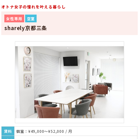
オトナ女子の憧れを叶える暮らし
女性専用
空室
sharely京都三条
賃料
個室：¥49,000～¥52,000 / 月