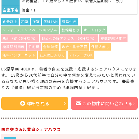
※要審査、１８歳から３５歳まで、最低入居期間：1ヵ月
空室予定
個室：1
６畳以上
和室
洋室
無線LAN
家具付き
リフォーム・リノベーション済み
駐輪場有り
オートロック
駅近（徒歩5分以内）
都心への好アクセス（30分以内）
複数路線利用可
複数駅利用可
住宅街
全館禁煙
敷金・礼金不要
保証人無し
無料インターネット
友人の出入り可
テレワークOK
LS深草88 401Xは、若者の自立を支援・応援するシェアハウスになりま
す。 18歳から30代前半で自分の中の何かを変えてみたいと思われてい
るあなたが思い描く理想の未来を応援するシェアハウスです。 ●最寄
りの『墨染』駅から京都の中心『祇園四条』駅ま...
詳細を見る
この物件に問い合わせる
国際交流＆起業家シェアハウス