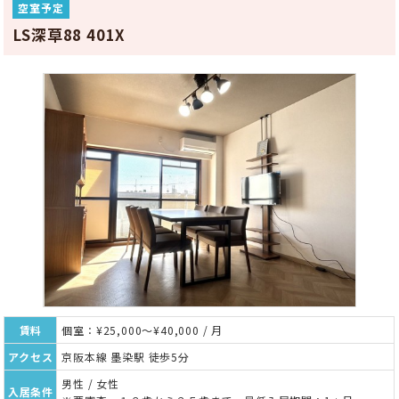
空室予定
LS深草88 401X
賃料
個室：¥25,000～¥40,000 / 月
アクセス
京阪本線 墨染駅 徒歩5分
男性 / 女性
入居条件