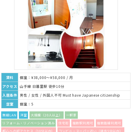
賃料
個室：¥38,000～¥58,000 / 月
アクセス
山手線 日暮里駅 徒歩10分
入居条件
男性 / 女性 / 外国人不可 Must have Japanese citizenship
空室
個室：5
無線LAN
洋室
大規模（20人以上）
一軒家
リフォーム・リノベーション済み
住宅街
複数駅利用可
複数路線利用可
都心への好アクセス（30分以内）
コンビニ・スーパー近い（徒歩5分以内）