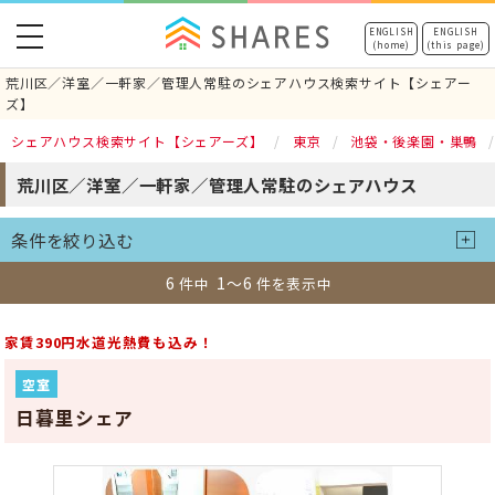
toggle
ENGLISH
ENGLISH
(home)
(this page)
navigation
荒川区／洋室／一軒家／管理人常駐のシェアハウス検索サイト【シェアー
ズ】
シェアハウス検索サイト【シェアーズ】
東京
池袋・後楽園・巣鴨
荒川区／洋室／一軒家／管理人常駐のシェアハウス
条件を絞り込む
6
1～6
件中
件を表示中
家賃390円水道光熱費も込み！
空室
日暮里シェア