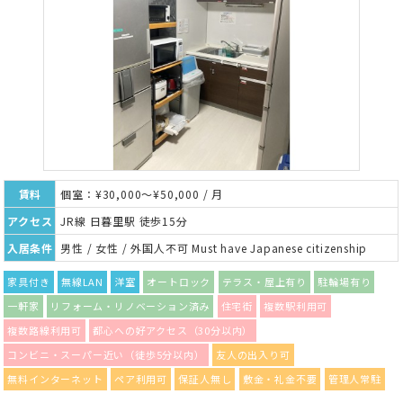
賃料
個室：¥30,000～¥50,000 / 月
アクセス
JR線 日暮里駅 徒歩15分
入居条件
男性 / 女性 / 外国人不可 Must have Japanese citizenship
家具付き
無線LAN
洋室
オートロック
テラス・屋上有り
駐輪場有り
一軒家
リフォーム・リノベーション済み
住宅街
複数駅利用可
複数路線利用可
都心への好アクセス（30分以内）
コンビニ・スーパー近い（徒歩5分以内）
友人の出入り可
無料インターネット
ペア利用可
保証人無し
敷金・礼金不要
管理人常駐