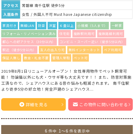
アクセス
常磐線 南千住駅 徒歩5分
入居条件
女性 / 外国人不可 Must have Japanese citizenship
家具付き
無線LAN
防音
洋室
６畳以上
小規模（5人まで）
一軒家
リフォーム・リノベーション済み
住宅街
複数駅利用可
複数路線利用可
都心への好アクセス（30分以内）
コンビニ・スーパー近い（徒歩5分以内）
駅近（徒歩5分以内）
友人の出入り可
無料インターネット
ペア利用可
保証人無し
敷金・礼金不要
管理人常駐
ペット可
2019年8月1日リニューアルオープン！ 女性専用物件でペット飼育可
能！ 勿論猫以外にも犬・ウサギ等も大丈夫です！！ また、防音対策施
工済なので、シェアハウスにある音の悩みも軽減されます。 南千住駅
より徒歩5分の好立地！完全戸建のシェアハウス...
詳細を見る
この物件に問い合わせる
6
1～6
件中
件を表示中