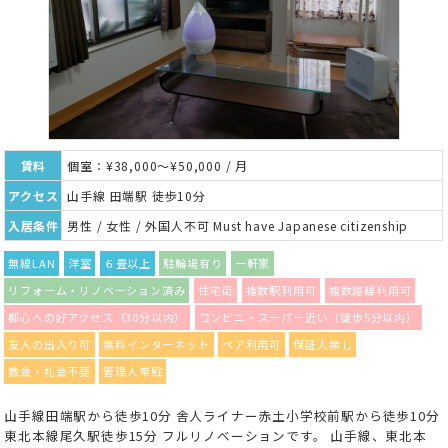
賃料
個室：¥38,000～¥50,000 / 月
アクセス
山手線 田端駅 徒歩10分
入居条件
男性 / 女性 / 外国人不可 Must have Japanese citizenship
無線LAN
洋室
６畳以上
駐輪場有り
一軒家
リフォーム・リノベーション済み
住宅街
複数駅利用可
複数路線利用可
都心への好アクセス（30分以内）
コンビニ・スーパー近い（徒歩5分以内）
友人の出入り可
無料インターネット
ペア利用可
保証人無し
敷金・礼金不要
管理人常駐
山手線田端駅から徒歩10分 舎人ライナー赤土小学校前駅から徒歩10分
東北本線尾久駅徒歩15分 フルリノベーションです。 山手線、東北本