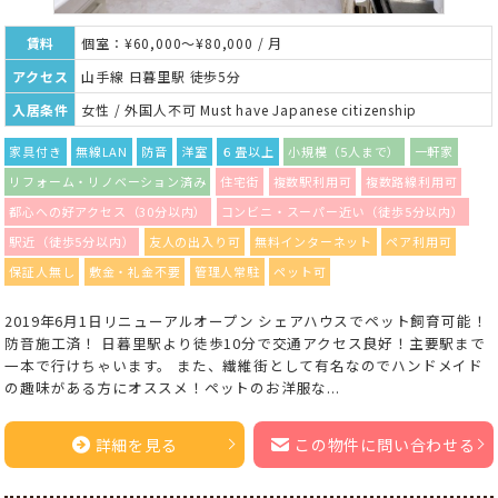
賃料
個室：¥60,000～¥80,000 / 月
アクセス
山手線 日暮里駅 徒歩5分
入居条件
女性 / 外国人不可 Must have Japanese citizenship
家具付き
無線LAN
防音
洋室
６畳以上
小規模（5人まで）
一軒家
リフォーム・リノベーション済み
住宅街
複数駅利用可
複数路線利用可
都心への好アクセス（30分以内）
コンビニ・スーパー近い（徒歩5分以内）
駅近（徒歩5分以内）
友人の出入り可
無料インターネット
ペア利用可
保証人無し
敷金・礼金不要
管理人常駐
ペット可
2019年6月1日リニューアルオープン シェアハウスでペット飼育可能！
防音施工済！ 日暮里駅より徒歩10分で交通アクセス良好！主要駅まで
一本で行けちゃいます。 また、繊維街として有名なのでハンドメイド
の趣味がある方にオススメ！ペットのお洋服な...
詳細を見る
この物件に問い合わせる