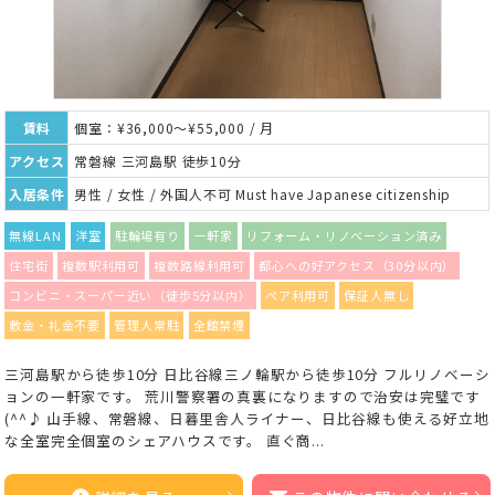
賃料
個室：¥36,000～¥55,000 / 月
アクセス
常磐線 三河島駅 徒歩10分
入居条件
男性 / 女性 / 外国人不可 Must have Japanese citizenship
無線LAN
洋室
駐輪場有り
一軒家
リフォーム・リノベーション済み
住宅街
複数駅利用可
複数路線利用可
都心への好アクセス（30分以内）
コンビニ・スーパー近い（徒歩5分以内）
ペア利用可
保証人無し
敷金・礼金不要
管理人常駐
全館禁煙
三河島駅から徒歩10分 日比谷線三ノ輪駅から徒歩10分 フルリノベーシ
ョンの一軒家です。 荒川警察署の真裏になりますので治安は完璧です
(^^♪ 山手線、常磐線、日暮里舎人ライナー、日比谷線も使える好立地
な全室完全個室のシェアハウスです。 直ぐ商...