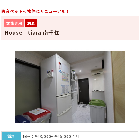
防音ペット可物件にリニューアル！
女性専用
満室
House tiara 南千住
賃料
個室：¥63,000～¥65,000 / 月