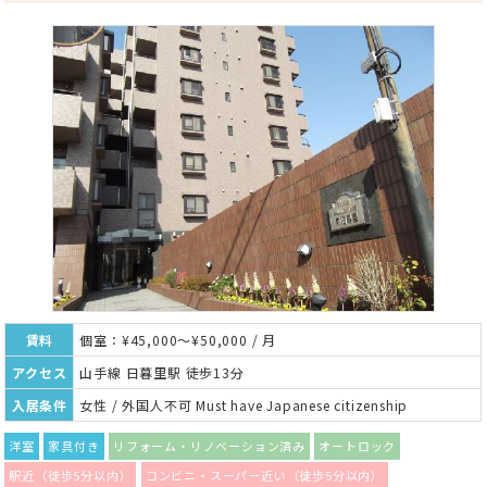
賃料
個室：¥45,000～¥50,000 / 月
アクセス
山手線 日暮里駅 徒歩13分
入居条件
女性 / 外国人不可 Must have Japanese citizenship
洋室
家具付き
リフォーム・リノベーション済み
オートロック
駅近（徒歩5分以内）
コンビニ・スーパー近い（徒歩5分以内）