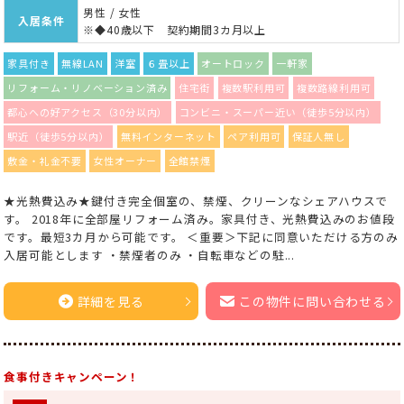
男性 / 女性
入居条件
※◆40歳以下 契約期間3カ月以上
家具付き
無線LAN
洋室
６畳以上
オートロック
一軒家
リフォーム・リノベーション済み
住宅街
複数駅利用可
複数路線利用可
都心への好アクセス（30分以内）
コンビニ・スーパー近い（徒歩5分以内）
駅近（徒歩5分以内）
無料インターネット
ペア利用可
保証人無し
敷金・礼金不要
女性オーナー
全館禁煙
★光熱費込み★鍵付き完全個室の、禁煙、クリーンなシェアハウスで
す。 2018年に全部屋リフォーム済み。家具付き、光熱費込みのお値段
です。最短3カ月から可能です。 ＜重要＞下記に同意いただける方のみ
入居可能とします ・禁煙者のみ ・自転車などの駐...
詳細を見る
この物件に問い合わせる
食事付きキャンペーン！