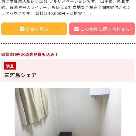
東北本線尾久駅徒歩15分 フルリノベーションです。 山手線、東北本
線、日暮里舎人ライナー、も使える好立地な全室完全個室鍵付きのシ
ェアハウスです。 賃料は40,000円～と格安！ ...
詳細を見る
この物件に問い合わせる
家賃390円水道光熱費も込み！
満室
三河島シェア