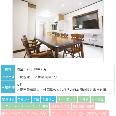
賃料
個室：¥39,800 / 月
アクセス
日比谷線 三ノ輪駅 徒歩5分
女性
入居条件
※要連帯保証人 外国籍の方は日常の日本語の読み書き必須。
家具付き
無線LAN
洋室
６畳以上
オートロック
一軒家
日本家屋
リフォーム・リノベーション済み
複数駅利用可
複数路線利用可
都心への好アクセス（30分以内）
コンビニ・スーパー近い（徒歩5分以内）