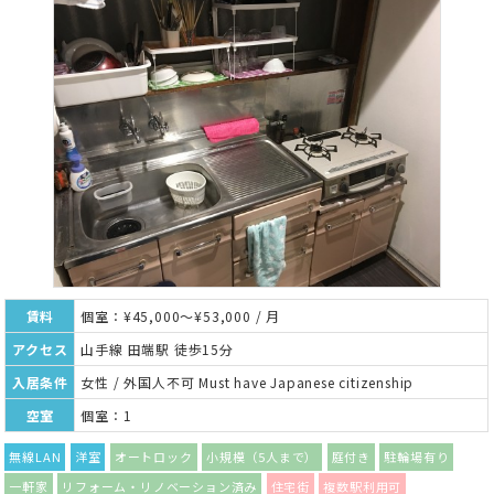
賃料
個室：¥45,000～¥53,000 / 月
アクセス
山手線 田端駅 徒歩15分
入居条件
女性 / 外国人不可 Must have Japanese citizenship
空室
個室：1
無線LAN
洋室
オートロック
小規模（5人まで）
庭付き
駐輪場有り
一軒家
リフォーム・リノベーション済み
住宅街
複数駅利用可