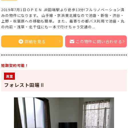
2019年7月1日ＯＰＥＮ JR田端駅より徒歩13分!フルリノベーション済
みの物件になります。 山手線・京浜東北線なので池袋・新宿・渋谷・
上野・秋葉原への移動も簡単。 また、最寄りの都バス利用で池袋・丸
の内前・浅草・北千住にも一本で行けちゃう交通の...
詳細を見る
この物件に問い合わせる
短期契約可能！
満室
フォレスト田端Ⅱ