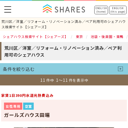
toggle
ENGLISH
ENGLISH
(home)
(this page)
navigation
荒川区／洋室／リフォーム・リノベーション済み／ペア利用可のシェアハウ
ス検索サイト【シェアーズ】
シェアハウス検索サイト【シェアーズ】
東京
池袋・後楽園・巣鴨
荒川区／洋室／リフォーム・リノベーション済み／ペア利
用可のシェアハウス
条件を絞り込む
11
1～11
件中
件を表示中
家賃1日390円水道光熱費込み
女性専用
空室
ガールズハウス田端