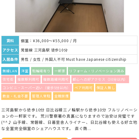
賃料
個室：¥36,000～¥55,000 / 月
アクセス
常磐線 三河島駅 徒歩10分
入居条件
男性 / 女性 / 外国人不可 Must have Japanese citizenship
無線LAN
洋室
駐輪場有り
一軒家
リフォーム・リノベーション済み
住宅街
複数駅利用可
複数路線利用可
都心への好アクセス（30分以内）
コンビニ・スーパー近い（徒歩5分以内）
ペア利用可
保証人無し
敷金・礼金不要
管理人常駐
全館禁煙
三河島駅から徒歩10分 日比谷線三ノ輪駅から徒歩10分 フルリノベーシ
ョンの一軒家です。 荒川警察署の真裏になりますので治安は完璧です
(^^♪ 山手線、常磐線、日暮里舎人ライナー、日比谷線も使える好立地
な全室完全個室のシェアハウスです。 直ぐ商...