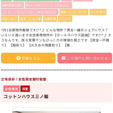
複数路線利用可
都心への好アクセス（30分以内）
コンビニ・スーパー近い（徒歩5分以内）
無料インターネット
ペア利用可
保証人無し
敷金・礼金不要
全館禁煙
ペット可
7月1日新物件解禁です(^^♪ どんな物件？男女一緒のシェアハウス？
いえいえ違います女性専用物件の【ガールズハウス田端】です(^^♪ そ
うなんです、我々営業マンもびっくりの環境の良さです 【完全一戸建
て】 【庭有り】 【大きめの物置有り】 【無...
詳細を見る
この物件に問い合わせる
立地良好！女性限定鍵付個室
女性専用
満室
コットンハウス三ノ輪