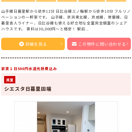
山手線日暮里駅から徒歩12分 日比谷線三ノ輪駅から徒歩10分 フルリノ
ベーションの一軒家です。 山手線、京浜東北線、京成線、常磐線、日
暮里舎人ライナー、日比谷線も使える好立地な全室完全個室のシェア
ハウスです。 賃料は30,000円～と格安！ 駅前...
詳細を見る
この物件に問い合わせる
家賃１日500円水道光熱費込み
満室
シエスタ日暮里田端