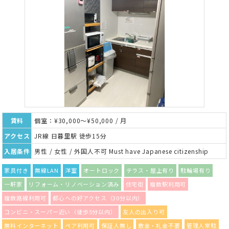
賃料
個室：¥30,000～¥50,000 / 月
アクセス
JR線 日暮里駅 徒歩15分
入居条件
男性 / 女性 / 外国人不可 Must have Japanese citizenship
家具付き
無線LAN
洋室
オートロック
テラス・屋上有り
駐輪場有り
一軒家
リフォーム・リノベーション済み
住宅街
複数駅利用可
複数路線利用可
都心への好アクセス（30分以内）
コンビニ・スーパー近い（徒歩5分以内）
友人の出入り可
無料インターネット
ペア利用可
保証人無し
敷金・礼金不要
管理人常駐