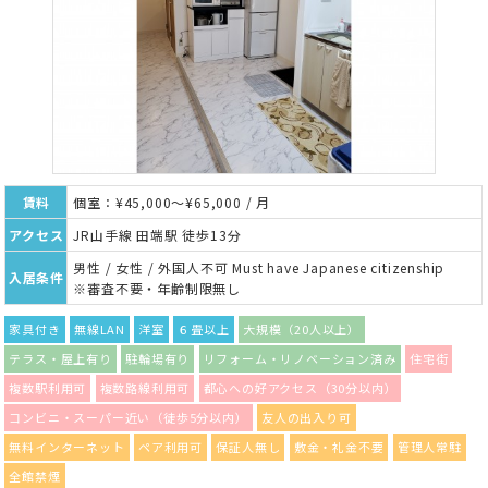
賃料
個室：¥45,000～¥65,000 / 月
アクセス
JR山手線 田端駅 徒歩13分
男性 / 女性 / 外国人不可 Must have Japanese citizenship
入居条件
※審査不要・年齢制限無し
家具付き
無線LAN
洋室
６畳以上
大規模（20人以上）
テラス・屋上有り
駐輪場有り
リフォーム・リノベーション済み
住宅街
複数駅利用可
複数路線利用可
都心への好アクセス（30分以内）
コンビニ・スーパー近い（徒歩5分以内）
友人の出入り可
無料インターネット
ペア利用可
保証人無し
敷金・礼金不要
管理人常駐
全館禁煙