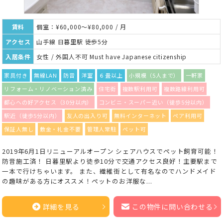
賃料
個室：¥60,000～¥80,000 / 月
アクセス
山手線 日暮里駅 徒歩5分
入居条件
女性 / 外国人不可 Must have Japanese citizenship
家具付き
無線LAN
防音
洋室
６畳以上
小規模（5人まで）
一軒家
リフォーム・リノベーション済み
住宅街
複数駅利用可
複数路線利用可
都心への好アクセス（30分以内）
コンビニ・スーパー近い（徒歩5分以内）
駅近（徒歩5分以内）
友人の出入り可
無料インターネット
ペア利用可
保証人無し
敷金・礼金不要
管理人常駐
ペット可
2019年6月1日リニューアルオープン シェアハウスでペット飼育可能！
防音施工済！ 日暮里駅より徒歩10分で交通アクセス良好！主要駅まで
一本で行けちゃいます。 また、繊維街として有名なのでハンドメイド
の趣味がある方にオススメ！ペットのお洋服な...
詳細を見る
この物件に問い合わせる