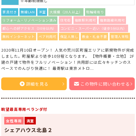
※年齢制限無し
家具付き
無線LAN
洋室
大規模（20人以上）
駐輪場有り
リフォーム・リノベーション済み
住宅街
複数駅利用可
複数路線利用可
都心への好アクセス（30分以内）
コンビニ・スーパー近い（徒歩5分以内）
無料インターネット
ペア利用可
保証人無し
敷金・礼金不要
管理人常駐
2020年11月10日オープン！ 人気の荒川区町屋エリアに新規物件が完成
しました。町屋駅より徒歩10分程となります。 【物件概要・立地】 2F
建の戸建て物件をフルリノベーション！共用部には広々キッチンのス
ペースでのんびり快適に！ 最寄駅は東京メトロ...
詳細を見る
この物件に問い合わせる
眺望最高専用ベランダ付
女性専用
満室
シェアハウス北島２