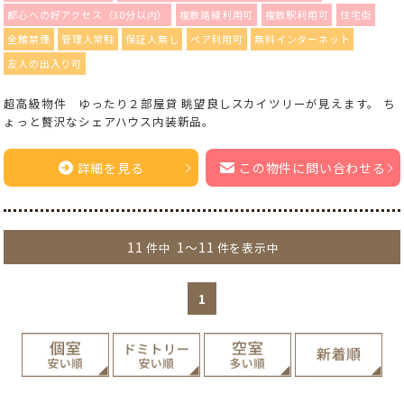
都心への好アクセス（30分以内）
複数路線利用可
複数駅利用可
住宅街
全館禁煙
管理人常駐
保証人無し
ペア利用可
無料インターネット
友人の出入り可
超高級物件 ゆったり２部屋貸 眺望良しスカイツリーが見えます。 ち
ょっと贅沢なシェアハウス内装新品。
詳細を見る
この物件に問い合わせる
11
1～11
件中
件を表示中
1