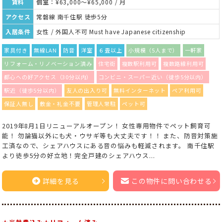
賃料
個室：¥63,000～¥65,000 / 月
アクセス
常磐線 南千住駅 徒歩5分
入居条件
女性 / 外国人不可 Must have Japanese citizenship
家具付き
無線LAN
防音
洋室
６畳以上
小規模（5人まで）
一軒家
リフォーム・リノベーション済み
住宅街
複数駅利用可
複数路線利用可
都心への好アクセス（30分以内）
コンビニ・スーパー近い（徒歩5分以内）
駅近（徒歩5分以内）
友人の出入り可
無料インターネット
ペア利用可
保証人無し
敷金・礼金不要
管理人常駐
ペット可
2019年8月1日リニューアルオープン！ 女性専用物件でペット飼育可
能！ 勿論猫以外にも犬・ウサギ等も大丈夫です！！ また、防音対策施
工済なので、シェアハウスにある音の悩みも軽減されます。 南千住駅
より徒歩5分の好立地！完全戸建のシェアハウス...
詳細を見る
この物件に問い合わせる