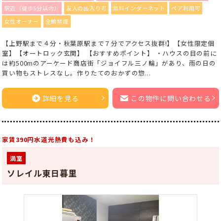
駅近（徒歩5分以内）
友人の出入り可
無料インターネット
ペア利用可
女性オーナー
全館禁煙
【上野駅まで４分・秋葉原駅まで７分でアクセス抜群!】【女性限定個
室】【オートロック玄関】 【おすすめポイント】 ・ハウスの目の前に
は約500mのアーケード商店街「ジョイフル三ノ輪」があり、雨の日の
買い物もストレスなし。作りたてのおかずの惣...
詳細を見る
この物件に問い合わせる
家賃390円水道光熱費も込み！
満室
ソレイル東日暮里