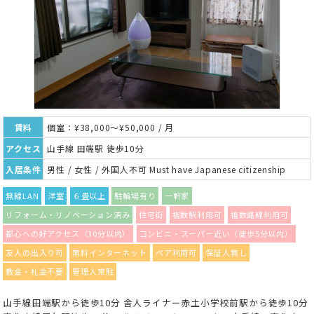
賃料
個室：¥38,000～¥50,000 / 月
アクセス
山手線 田端駅 徒歩10分
入居条件
男性 / 女性 / 外国人不可 Must have Japanese citizenship
無線LAN
洋室
６畳以上
駐輪場有り
一軒家
リフォーム・リノベーション済み
住宅街
複数駅利用可
複数路線利用可
都心への好アクセス（30分以内）
コンビニ・スーパー近い（徒歩5分以内）
友人の出入り可
無料インターネット
ペア利用可
保証人無し
敷金・礼金不要
管理人常駐
山手線田端駅から徒歩10分 舎人ライナー赤土小学校前駅から徒歩10分