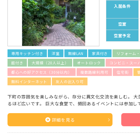
入居条件
空室
空室予定
専用キッチン付き
洋室
無線LAN
家具付き
リフォーム
庭付き
大規模（20人以上）
オートロック
コンビニ・スー
都心への好アクセス（30分以内）
複数路線利用可
住宅街
無料インターネット
友人の出入り可
下町の雰囲気を楽しみながら、存分に異文化交流を楽しむ。 大
るほど広いです。 巨大な食堂で、頻回あるイベントには参加し
詳細を見る