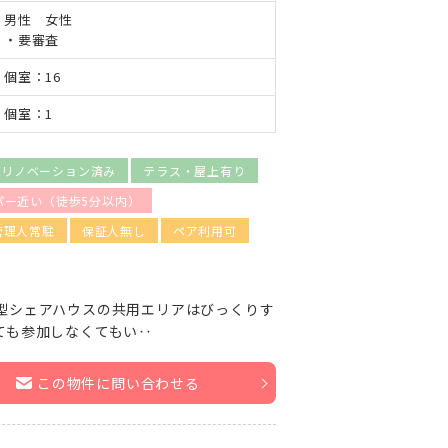
男性 女性
・要審査
個室：16
個室：1
・リノベーション済み
テラス・屋上有り
パー近い（徒歩5分以内）
管理人常駐
保証人無し
ペア利用可
型シェアハウスの共用エリアはびっくりす
ても参加しなくてもい‥
この物件に問い合わせる