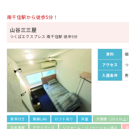
南千住駅から徒歩5分！
山谷三三屋
つくばエクスプレス 南千住駅 徒歩5分
賃料
個
アクセス
つ
入居条件
男
家具付き
無線LAN
ロフト有り
洋室
大規模（20人以上
日本家屋
デザイナーズ
リフォーム・リノベーション済み