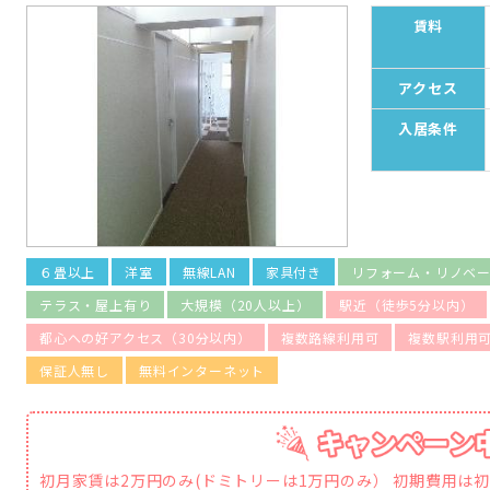
賃料
アクセス
入居条件
６畳以上
洋室
無線LAN
家具付き
リフォーム・リノベ
テラス・屋上有り
大規模（20人以上）
駅近（徒歩5分以内）
都心への好アクセス（30分以内）
複数路線利用可
複数駅利用
保証人無し
無料インターネット
初月家賃は2万円のみ(ドミトリーは1万円のみ） 初期費用は