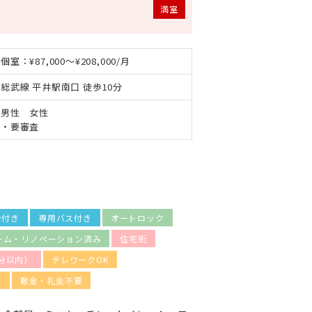
満室
個室：¥87,000～¥208,000/月
総武線 平井駅南口 徒歩10分
男性 女性
・要審査
ン付き
専用バス付き
オートロック
ーム・リノベーション済み
住宅街
分以内）
テレワークOK
し
敷金・礼金不要