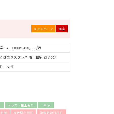
キャンペーン
満室
室：¥38,000～¥50,000/月
くばエクスプレス 南千住駅 徒歩5分
性 女性
）
テラス・屋上有り
一軒家
住宅街
複数駅利用可
複数路線利用可