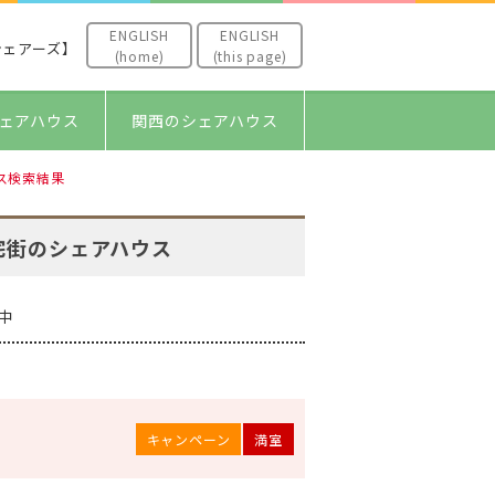
ENGLISH
ENGLISH
シェアーズ】
(home)
(this page)
ェアハウス
関西のシェアハウス
ス検索結果
宅街のシェアハウス
中
キャンペーン
満室