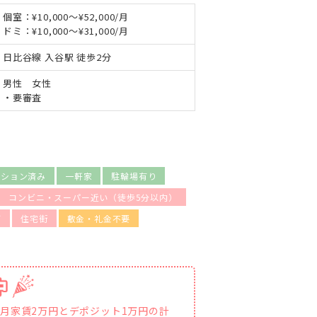
個室：¥10,000～¥52,000/月
ドミ：¥10,000～¥31,000/月
日比谷線 入谷駅 徒歩2分
男性 女性
・要審査
ーション済み
一軒家
駐輪場有り
コンビニ・スーパー近い（徒歩5分以内）
可
住宅街
敷金・礼金不要
初月家賃2万円とデポジット1万円の計