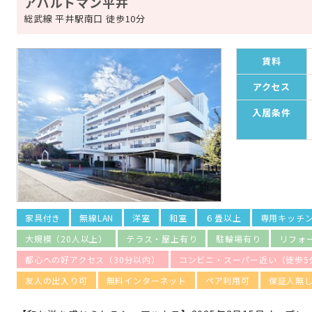
アパルトマン平井
総武線 平井駅南口 徒歩10分
賃料
アクセス
入居条件
家具付き
無線LAN
洋室
和室
６畳以上
専用キッチ
大規模（20人以上）
テラス・屋上有り
駐輪場有り
リフォ
都心への好アクセス（30分以内）
コンビニ・スーパー近い（徒歩5
友人の出入り可
無料インターネット
ペア利用可
保証人無