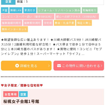
空室
個室：5
洋室
無線LAN
家具付き
リフォーム・リノベーション済み
駐輪場有り
コンビニ・スーパー近い（徒歩5分以内）
都心への好アクセス（30分以内）
複数路線利用可
複数駅利用可
住宅街
敷金・礼金不要
保証人無し
無料インターネット
★眺望抜群な広い屋上あります！ ★川崎大師駅バス9分！JR川崎駅バ
ス15分！2路線利用可能な好立地！ ★バス停まで徒歩１分で日中は５
分に１本川崎方面のバスがあります！ ★買物に便利！コンビニ『セブ
ンイレブン』徒歩１分！スーパーマーケット『ライフ』...
詳細を見る
この物件に問い合わせる
💛女子限定／閑静な住宅街💛
女性専用
空室
桜楓女子会館1号館