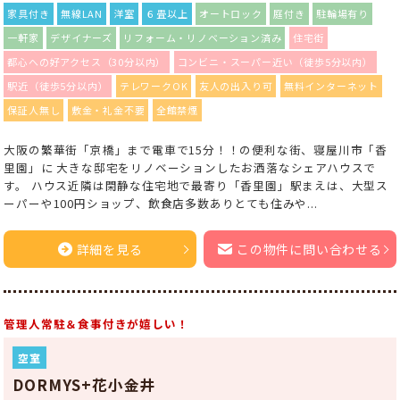
家具付き
無線LAN
洋室
６畳以上
オートロック
庭付き
駐輪場有り
一軒家
デザイナーズ
リフォーム・リノベーション済み
住宅街
都心への好アクセス（30分以内）
コンビニ・スーパー近い（徒歩5分以内）
駅近（徒歩5分以内）
テレワークOK
友人の出入り可
無料インターネット
保証人無し
敷金・礼金不要
全館禁煙
大阪の繁華街「京橋」まで電車で15分！！の便利な街、寝屋川市「香
里園」に 大きな邸宅をリノベーションしたお洒落なシェアハウスで
す。 ハウス近隣は閑静な住宅地で最寄り「香里園」駅まえは、大型ス
ーパーや100円ショップ、飲食店多数ありとても住みや...
詳細を見る
この物件に問い合わせる
管理人常駐＆食事付きが嬉しい！
空室
DORMYS+花小金井