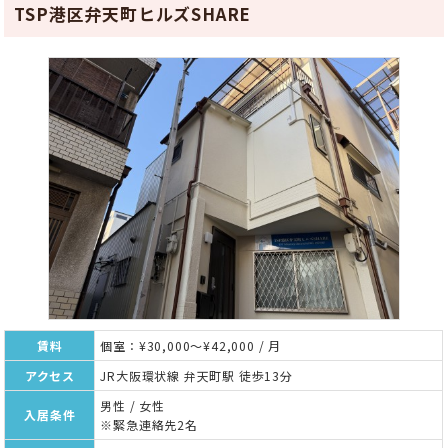
TSP港区弁天町ヒルズSHARE
賃料
個室：¥30,000～¥42,000 / 月
アクセス
JR大阪環状線 弁天町駅 徒歩13分
男性 / 女性
入居条件
※緊急連絡先2名