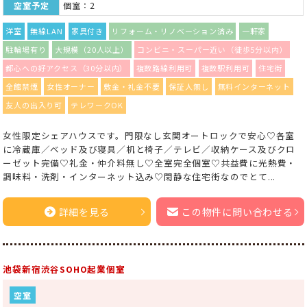
空室予定
個室：2
洋室
無線LAN
家具付き
リフォーム・リノベーション済み
一軒家
駐輪場有り
大規模（20人以上）
コンビニ・スーパー近い（徒歩5分以内）
都心への好アクセス（30分以内）
複数路線利用可
複数駅利用可
住宅街
全館禁煙
女性オーナー
敷金・礼金不要
保証人無し
無料インターネット
友人の出入り可
テレワークOK
女性限定シェアハウスです。門限なし玄関オートロックで安心♡各室
に冷蔵庫／ベッド及び寝具／机と椅子／テレビ／収納ケース及びクロ
ーゼット完備♡礼金・仲介料無し♡全室完全個室♡共益費に光熱費・
調味料・洗剤・インターネット込み♡閑静な住宅街なのでとて...
詳細を見る
この物件に問い合わせる
池袋新宿渋谷SOHO起業個室
空室