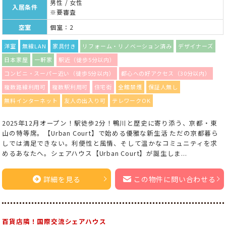
男性 / 女性
入居条件
※要審査
空室
個室：2
洋室
無線LAN
家具付き
リフォーム・リノベーション済み
デザイナーズ
日本家屋
一軒家
駅近（徒歩5分以内）
コンビニ・スーパー近い（徒歩5分以内）
都心への好アクセス（30分以内）
複数路線利用可
複数駅利用可
住宅街
全館禁煙
保証人無し
無料インターネット
友人の出入り可
テレワークOK
2025年12月オープン！駅徒歩2分！鴨川と歴史に寄り添う、京都・東
山の特等席。【Urban Court】で始める優雅な新生活 ただの京都暮ら
しでは満足できない。利便性と風情、そして温かなコミュニティを求
めるあなたへ。シェアハウス【Urban Court】が誕生しま...
詳細を見る
この物件に問い合わせる
百貨店隣！国際交流シェアハウス