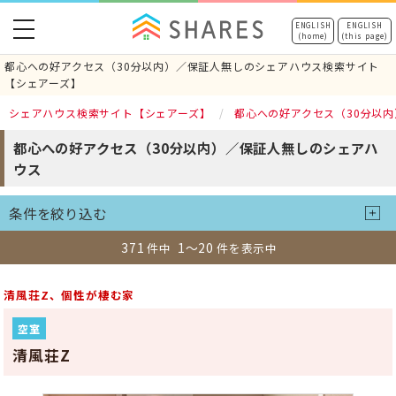
toggle
ENGLISH
ENGLISH
(home)
(this page)
navigation
都心への好アクセス（30分以内）／保証人無しのシェアハウス検索サイト
【シェアーズ】
シェアハウス検索サイト【シェアーズ】
都心への好アクセス（30分以内
都心への好アクセス（30分以内）／保証人無しのシェアハ
ウス
条件を絞り込む
371
1～20
件中
件を表示中
清風荘Z、個性が棲む家
空室
清風荘Z