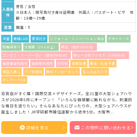
男性 / 女性
入居条
※日本人：顔写真付き身分証明書 外国人：パスポート・ビザ 年
件
齢：18歳～39歳
空室
個室：9
洋室
無線LAN
家具付き
リフォーム・リノベーション済み
デザイナーズ
駐輪場有り
大規模（20人以上）
駅近（徒歩5分以内）
コンビニ・スーパー近い（徒歩5分以内）
都心への好アクセス（30分以内）
複数路線利用可
複数駅利用可
住宅街
全館禁煙
敷金・礼金不要
保証人無し
ペア利用可
無料インターネット
友人の出入り可
テレワークOK
百貨店がすぐ隣！国際交流×デザイナーズ。全21室の大型シェアハウ
スが2026年5月にオープン！ 「いろんな価値観に触れながら、刺激的
な毎日を送りたい」そんなあなたにぴったりの、大型シェアハウスが
誕生しました！JR学研都市線住道駅から徒歩5分。大阪市...
詳細を見る
この物件に問い合わせる