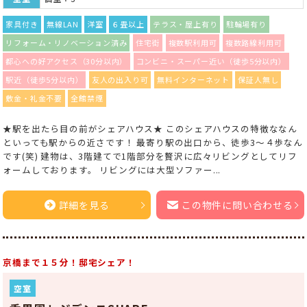
家具付き
無線LAN
洋室
６畳以上
テラス・屋上有り
駐輪場有り
リフォーム・リノベーション済み
住宅街
複数駅利用可
複数路線利用可
都心への好アクセス（30分以内）
コンビニ・スーパー近い（徒歩5分以内）
駅近（徒歩5分以内）
友人の出入り可
無料インターネット
保証人無し
敷金・礼金不要
全館禁煙
★駅を出たら目の前がシェアハウス★ このシェアハウスの特徴ななん
といっても駅からの近さです！ 最寄り駅の出口から、徒歩3～４歩なん
です(笑) 建物は、3階建てで1階部分を贅沢に広々リビングとしてリフ
ォームしております。 リビングには大型ソファー...
詳細を見る
この物件に問い合わせる
京橋まで１５分！邸宅シェア！
空室