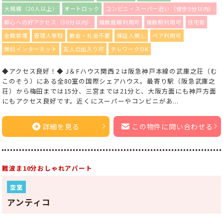
大規模（20人以上）
オートロック
コンビニ・スーパー近い（徒歩5分以内）
都心への好アクセス（30分以内）
複数路線利用可
複数駅利用可
住宅街
全館禁煙
管理人常駐
敷金・礼金不要
保証人無し
ペア利用可
無料インターネット
友人の出入り可
テレワークOK
◆アクセス良好！◆ J＆Fハウス関西２は阪急神戸本線の武庫之荘（む
このそう）にある全80室の国際シェアハウス。最寄り駅（阪急武庫之
荘）から梅田までは15分、三宮までは21分と、大阪方面にも神戸方面
にもアクセス良好です。近くにスーパーやコンビニがあ...
詳細を見る
この物件に問い合わせる
難波ま10分おしゃれアパート
空室
アンティコ