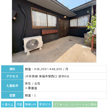
賃料
個室：¥38,000～¥48,000 / 月
アクセス
JR奈良線 東福寺駅西口 徒歩6分
男性 / 女性
入居条件
※要審査
空室
個室：1
６畳以上
洋室
無線LAN
家具付き
リフォーム・リノベーション済み