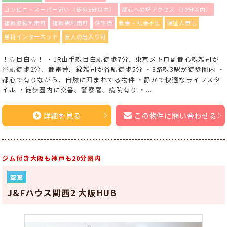
コンビニ・スーパー近い（徒歩5分以内）
都心への好アクセス（30分以内）
複数路線利用可
複数駅利用可
住宅街
敷金・礼金不要
保証人無し
無料インターネット
友人の出入り可
！☆目白☆！ ・JR山手線目白駅徒歩7分、東京メトロ副都心線雑司が
谷駅徒歩2分、都電荒川線雑司が谷駅徒歩5分 ・3路線3駅が徒歩圏内 ・
都心で有りながら、自然に囲まれてる物件 ・静かで快適なライフスタ
イル ・徒歩圏内に交番、警察署、病院有り ・...
詳細を見る
この物件に問い合わせる
ジム付き大阪も神戸も20分圏内
空室
J&Fハウス関西2 大阪HUB