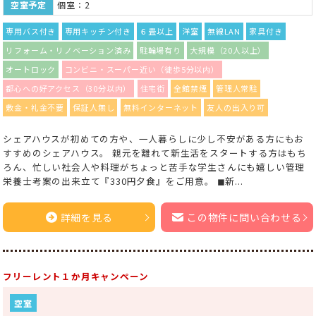
空室予定
個室：2
専用バス付き
専用キッチン付き
６畳以上
洋室
無線LAN
家具付き
リフォーム・リノベーション済み
駐輪場有り
大規模（20人以上）
オートロック
コンビニ・スーパー近い（徒歩5分以内）
都心への好アクセス（30分以内）
住宅街
全館禁煙
管理人常駐
敷金・礼金不要
保証人無し
無料インターネット
友人の出入り可
シェアハウスが初めての方や、一人暮らしに少し不安がある方にもお
すすめのシェアハウス。 親元を離れて新生活をスタートする方はもち
ろん、忙しい社会人や料理がちょっと苦手な学生さんにも嬉しい管理
栄養士考案の出来立て『330円夕食』をご用意。 ◼︎新...
詳細を見る
この物件に問い合わせる
フリーレント１か月キャンペーン
空室