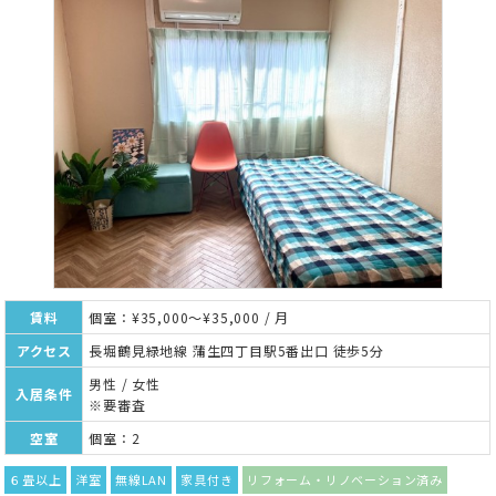
賃料
個室：¥35,000～¥35,000 / 月
アクセス
長堀鶴見緑地線 蒲生四丁目駅5番出口 徒歩5分
男性 / 女性
入居条件
※要審査
空室
個室：2
６畳以上
洋室
無線LAN
家具付き
リフォーム・リノベーション済み