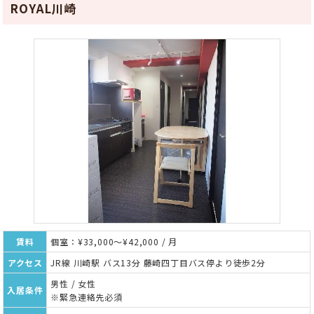
ROYAL川崎
賃料
個室：¥33,000～¥42,000 / 月
アクセス
JR線 川崎駅 バス13分 藤崎四丁目バス停より徒歩2分
男性 / 女性
入居条件
※緊急連絡先必須