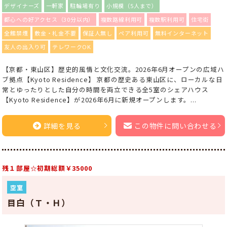
デザイナーズ
一軒家
駐輪場有り
小規模（5人まで）
都心への好アクセス（30分以内）
複数路線利用可
複数駅利用可
住宅街
全館禁煙
敷金・礼金不要
保証人無し
ペア利用可
無料インターネット
友人の出入り可
テレワークOK
【京都・東山区】歴史的風情と文化交流。2026年6月オープンの広域ハ
ブ拠点【Kyoto Residence】 京都の歴史ある東山区に、ローカルな日
常とゆったりとした自分の時間を両立できる全5室のシェアハウス
【Kyoto Residence】が2026年6月に新規オープンします。...
詳細を見る
この物件に問い合わせる
残１部屋☆初期総額￥35000
空室
目白（Ｔ・Ｈ）