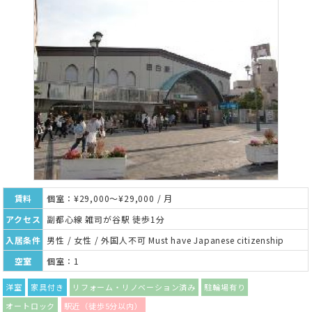
賃料
個室：¥29,000～¥29,000 / 月
アクセス
副都心線 雑司が谷駅 徒歩1分
入居条件
男性 / 女性 / 外国人不可 Must have Japanese citizenship
空室
個室：1
洋室
家具付き
リフォーム・リノベーション済み
駐輪場有り
オートロック
駅近（徒歩5分以内）