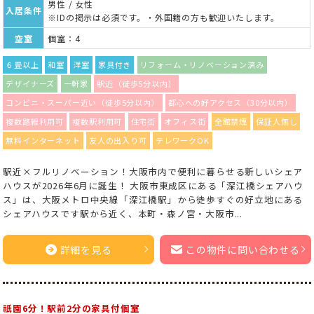
男性 / 女性
入居条件
※IDの掲示は必須です。・外国籍の方も歓迎いたします。
空室
個室：4
６畳以上
和室
洋室
家具付き
リフォーム・リノベーション済み
デザイナーズ
一軒家
駅近（徒歩5分以内）
コンビニ・スーパー近い（徒歩5分以内）
都心への好アクセス（30分以内）
複数路線利用可
複数駅利用可
住宅街
オフィス街
全館禁煙
保証人無し
無料インターネット
友人の出入り可
テレワークOK
駅近×フルリノベーション！大阪市内で便利に暮らせる新しいシェア
ハウスが2026年6月に誕生！ 大阪市東成区にある「深江橋シェアハウ
ス」は、大阪メトロ中央線「深江橋駅」から徒歩すぐの好立地にある
シェアハウスです駅から近く、本町・森ノ宮・大阪市...
詳細を見る
この物件に問い合わせる
祇園6分！駅前2分の家具付個室