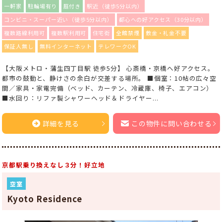
一軒家
駐輪場有り
庭付き
駅近（徒歩5分以内）
コンビニ・スーパー近い（徒歩5分以内）
都心への好アクセス（30分以内）
複数路線利用可
複数駅利用可
住宅街
全館禁煙
敷金・礼金不要
保証人無し
無料インターネット
テレワークOK
【大阪メトロ・蒲生四丁目駅 徒歩5分】 心斎橋・京橋へ好アクセス。
都市の鼓動と、静けさの余白が交差する場所。 ■個室：10帖の広々空
間／家具・家電完備（ベッド、カーテン、冷蔵庫、椅子、エアコン）
■水回り：リファ製シャワーヘッド＆ドライヤー...
詳細を見る
この物件に問い合わせる
京都駅乗り換えなし３分！好立地
空室
Kyoto Residence