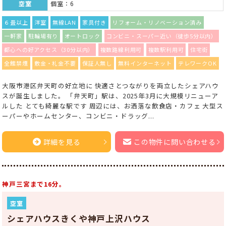
空室
個室：6
６畳以上
洋室
無線LAN
家具付き
リフォーム・リノベーション済み
一軒家
駐輪場有り
オートロック
コンビニ・スーパー近い（徒歩5分以内）
都心への好アクセス（30分以内）
複数路線利用可
複数駅利用可
住宅街
全館禁煙
敷金・礼金不要
保証人無し
無料インターネット
テレワークOK
大阪市港区弁天町の好立地に 快適さとつながりを両立したシェアハウ
スが誕生しました。 「弁天町」駅は、2025年3月に大規模リニューア
ルした とても綺麗な駅です 周辺には、お洒落な飲食店・カフェ 大型ス
ーパーやホームセンター、コンビニ・ドラッグ...
詳細を見る
この物件に問い合わせる
神戸三宮まで16分。
空室
シェアハウスきくや神戸上沢ハウス