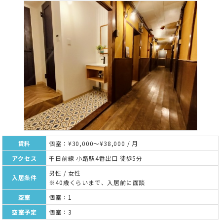
賃料
個室：¥30,000～¥38,000 / 月
アクセス
千日前線 小路駅4番出口 徒歩5分
男性 / 女性
入居条件
※40歳くらいまで、入居前に面談
空室
個室：1
空室予定
個室：3