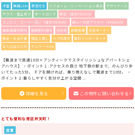
洋室
無線LAN
家具付き
リフォーム・リノベーション済み
デザイナーズ
テラス・屋上有り
オートロック
駅近（徒歩5分以内）
コンビニ・スーパー近い（徒歩5分以内）
都心への好アクセス（30分以内）
複数路線利用可
複数駅利用可
住宅街
全館禁煙
女性オーナー
敷金・礼金不要
保証人無し
ペア利用可
無料インターネット
友人の出入り可
テレワークOK
【難波まで直通10分×アンティークでスタイリッシュなアパートシェ
アハウス】 ・ポイント１:アクセスの良さ 地下鉄の駅まで、のんびり歩
いてたった5分。 ドアを開ければ、乗り換えなしで難波まで10分。 ・
ポイント２:暮らしやすく気分が上がる空間 ...
詳細を見る
この物件に問い合わせる
とても便利な港区弁天町！
空室