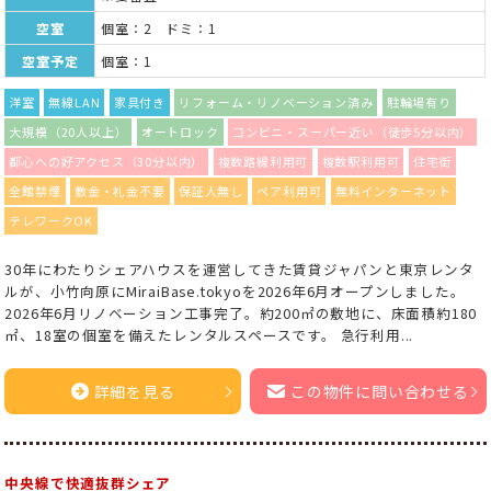
空室
個室：2 ドミ：1
空室予定
個室：1
洋室
無線LAN
家具付き
リフォーム・リノベーション済み
駐輪場有り
大規模（20人以上）
オートロック
コンビニ・スーパー近い（徒歩5分以内）
都心への好アクセス（30分以内）
複数路線利用可
複数駅利用可
住宅街
全館禁煙
敷金・礼金不要
保証人無し
ペア利用可
無料インターネット
テレワークOK
30年にわたりシェアハウスを運営してきた賃貸ジャパンと東京レンタ
ルが、小竹向原にMiraiBase.tokyoを2026年6月オープンしました。
2026年6月リノベーション工事完了。約200㎡の敷地に、床面積約180
㎡、18室の個室を備えたレンタルスペースです。 急行利用...
詳細を見る
この物件に問い合わせる
中央線で快適抜群シェア