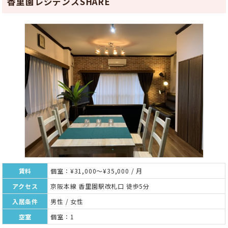
香里園レジデンスSHARE
賃料
個室：¥31,000～¥35,000 / 月
アクセス
京阪本線 香里園駅改札口 徒歩5分
入居条件
男性 / 女性
空室
個室：1