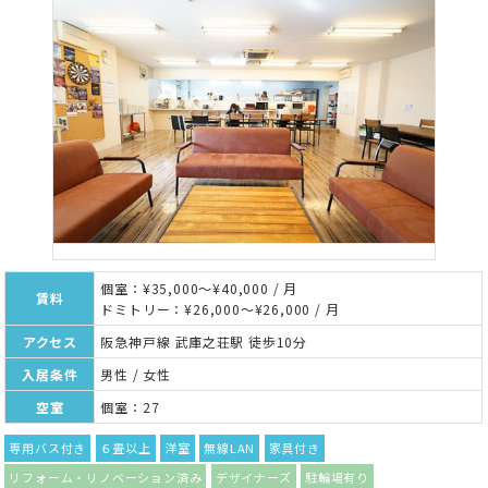
個室：¥35,000～¥40,000 / 月
賃料
ドミトリー：¥26,000～¥26,000 / 月
アクセス
阪急神戸線 武庫之荘駅 徒歩10分
入居条件
男性 / 女性
空室
個室：27
専用バス付き
６畳以上
洋室
無線LAN
家具付き
リフォーム・リノベーション済み
デザイナーズ
駐輪場有り