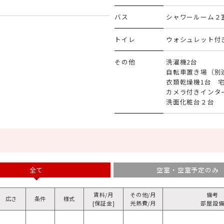
バス
シャワールーム２
トイレ
ウォシュレット付
その他
洗濯機2台
自転車置き場（別
衣類乾燥機1台 
カメラ付きインタ
洗面化粧台２台
全て
空室・空室予定のみ
賃料/月
その他/月
備考
広さ
条件
様式
[保証金]
光熱費/月
部屋設