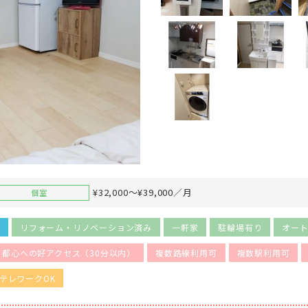
¥32,000～¥39,000／月
個室
き
リフォーム・リノベーション済み
一軒家
駐輪場有り
オー
都心への好アクセス（30分以内）
複数路線利用可
複数駅利用可
テレワークOK