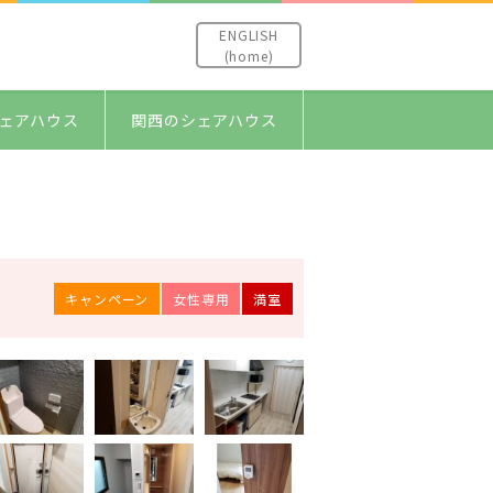
ENGLISH
(home)
ェアハウス
関西のシェアハウス
キャンペーン
女性専用
満室