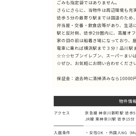
ごみも指定袋ではありません。
さらにさらに、当物件は周辺環境も充
徒歩５分の最寄り駅までは国道のため
弁当屋・交番・飲食店等があり、生活
駅と反対側、徒歩2分圏内に、高層オ
家の目の前は船着き場になっており、
電車に乗れば横浜駅まで３分！品川駅ま
☆☆☆セブンイレブン、スーパーまいば
☆ぜひ、お気軽にお問い合わせくださ
保証金：退去時に清掃済みなら10000円
物件情
アクセス
京急線 神奈川新町駅 徒歩
JR線 東神奈川駅 徒歩15分
入居条件
・女性OK ・外国人NG（Must h