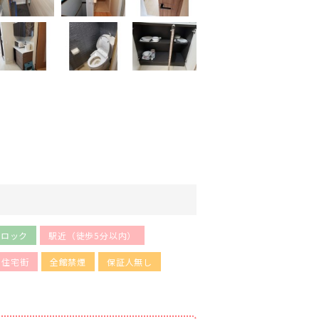
トロック
駅近（徒歩5分以内）
住宅街
全館禁煙
保証人無し