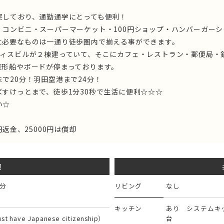
実しており、通勤通学にとっても便利！
、コンビニ・スーパーマーケット・100円ショップ・ハンバーガー
に必要なものは一通り徒歩圏内で揃える事ができます。
フィスビルが２棟建っていて、そこにカフェ・レストラン・郵便局・
屋形船やボードが停まっております。
で20分！羽田空港まで24分！
すけっとまで、徒歩1分30秒で生活に便利☆☆☆
い☆
返金、25000円は償却
報
5分
リビング
なし
キッチン
あり システムキ
ave Japanese citizenship）
台