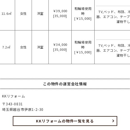
駐輪場使用
￥39,000
TV,ベッド、布団、
11.6㎡
女性
洋室
時
[35,000]
器、エアコン、テー
[￥15,000]
濯物干
駐輪場使用
￥34,000
TV,ベッド、布団、
7.2㎡
女性
洋室
時
[35,000]
器、エアコン、テー
[￥15,000]
濯物干
この物件の運営会社情報
KKリフォーム
〒343-0831
埼玉県越谷市伊原1-2-30
KKリフォームの物件一覧を見る