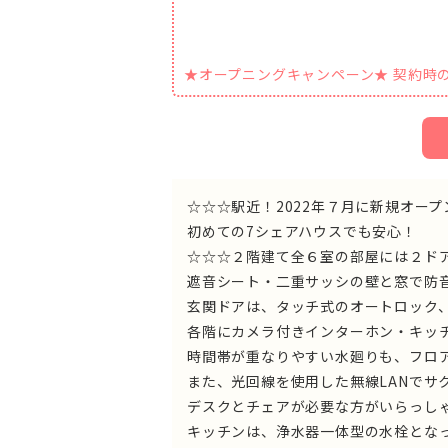
★オープニングキャンペーン★ 契約時
☆☆☆駅近！2022年７月に新規オー
初めての7シェアハウスでも安心！
☆☆☆２階建て全６室の部屋には２ド
遮音シート・二重サッシの壁と窓で防
玄関ドアは、タッチ式のオートロック
各階にカメラ付きインターホン・キッ
時間帯が重なりやすい水廻りも、フロ
また、光回線を使用した無線LANでサ
デスクとチェアが必要な方がいら
キッチンは、浄水器一体型の水栓とな