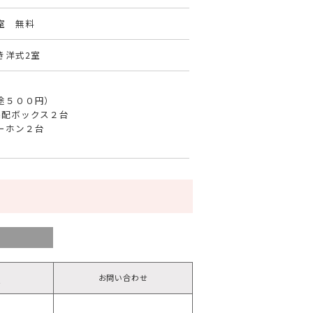
室 無料
き洋式2室
途５００円）
宅配ボックス２台
ーホン２台
お問い合わせ
備