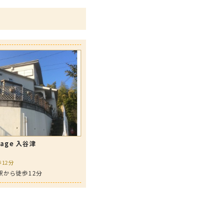
llage 入谷津
12分
駅から徒歩12分