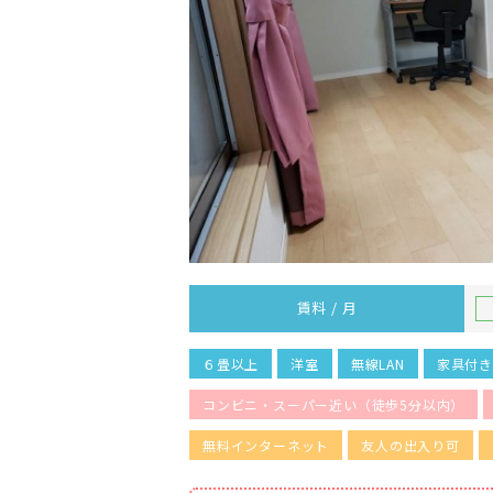
賃料 / 月
６畳以上
洋室
無線LAN
家具付
コンビニ・スーパー近い（徒歩5分以内）
無料インターネット
友人の出入り可