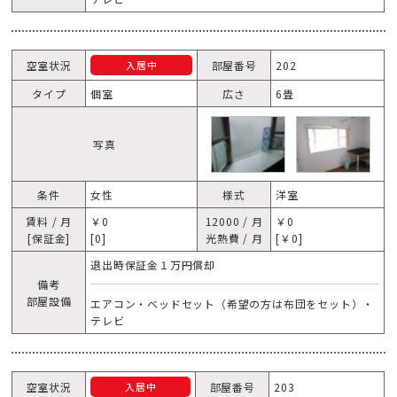
空室状況
部屋番号
202
入居中
タイプ
個室
広さ
6畳
写真
条件
女性
様式
洋室
賃料 / 月
￥0
12000 / 月
￥0
[保証金]
[0]
光熱費 / 月
[￥0]
退出時保証金１万円償却
備考
部屋設備
エアコン・ベッドセット（希望の方は布団をセット）・
テレビ
空室状況
部屋番号
203
入居中