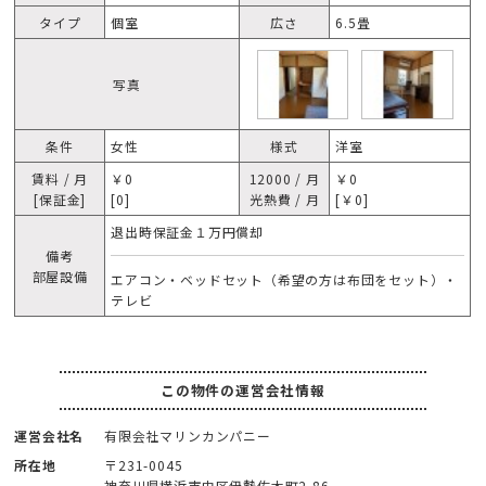
タイプ
個室
広さ
6.5畳
写真
条件
女性
様式
洋室
賃料 / 月
￥0
12000 / 月
￥0
[保証金]
[0]
光熱費 / 月
[￥0]
退出時保証金１万円償却
備考
部屋設備
エアコン・ベッドセット（希望の方は布団をセット）・
テレビ
この物件の運営会社情報
運営会社名
有限会社マリンカンパニー
所在地
〒231-0045
神奈川県横浜市中区伊勢佐木町2-86