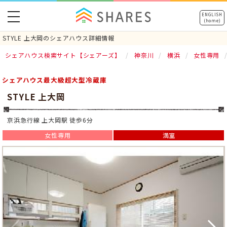
toggle
ENGLISH
(home)
navigation
STYLE 上大岡のシェアハウス詳細情報
シェアハウス検索サイト【シェアーズ】
神奈川
横浜
女性専用
シェアハウス最大級超大型冷蔵庫
STYLE 上大岡
京浜急行線 上大岡駅 徒歩6分
女性専用
満室