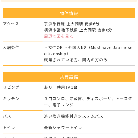
物件情報
アクセス
京浜急行線 上大岡駅 徒歩6分
横浜市営地下鉄線 上大岡駅 徒歩6分
周辺地図を見る
入居条件
・女性OK ・外国人NG（Must have Japanese
citizenship）
就業されている方、国内の方のみ
共有設備
リビング
あり 共用TV 1台
キッチン
３口コンロ、冷蔵庫、ディスポーザ、トースタ
ー、電子レンジ
バス
追い炊き機能付きシステムバス
トイレ
最新シャワートイレ