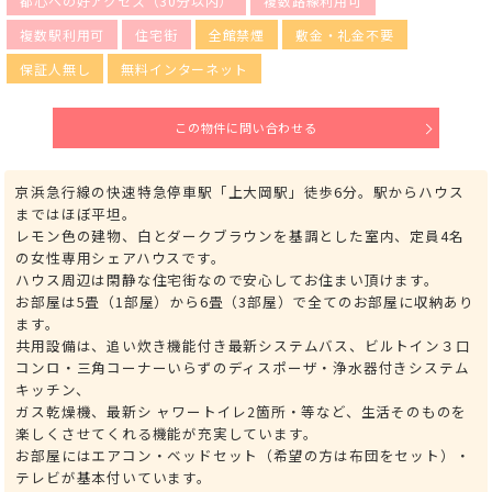
都心への好アクセス（30分以内）
複数路線利用可
複数駅利用可
住宅街
全館禁煙
敷金・礼金不要
保証人無し
無料インターネット
この物件に問い合わせる
京浜急行線の快速特急停車駅「上大岡駅」徒歩6分。駅からハウス
まではほぼ平坦。
レモン色の建物、白とダークブラウンを基調とした室内、定員4名
の女性専用シェアハウスです。
ハウス周辺は閑静な住宅街なので安心してお住まい頂けます。
お部屋は5畳（1部屋）から6畳（3部屋）で全てのお部屋に収納あり
ます。
共用設備は、追い炊き機能付き最新システムバス、ビルトイン３口
コンロ・三角コーナーいらずのディスポーザ・浄水器付きシステム
キッチン、
ガス乾燥機、最新シ ャワートイレ2箇所・等など、生活そのものを
楽しくさせてくれる機能が充実しています。
お部屋にはエアコン・ベッドセット（希望の方は布団をセット）・
テレビが基本付いています。