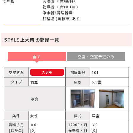
その他
洗濯機 １台(無料)
乾燥機 １台(￥100)
浄水器/調理器具
駐輪場 (自転車) あり
STYLE 上大岡 の部屋一覧
全て
空室・空室予定のみ
空室状況
部屋番号
101
入居中
タイプ
個室
広さ
6.5畳
写真
条件
女性
様式
洋室
賃料 / 月
￥0
12000 / 月
￥0
[保証金]
[0]
光熱費 / 月
[0]