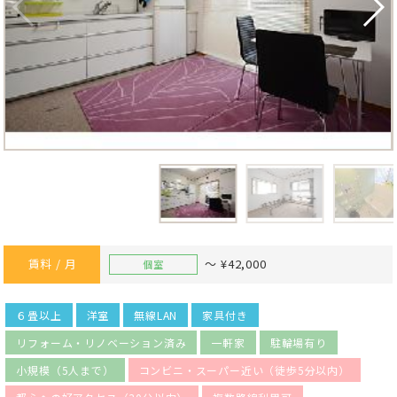
賃料 / 月
～ ¥42,000
個室
６畳以上
洋室
無線LAN
家具付き
リフォーム・リノベーション済み
一軒家
駐輪場有り
小規模（5人まで）
コンビニ・スーパー近い（徒歩5分以内）