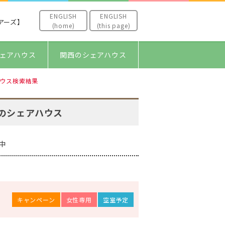
ENGLISH
ENGLISH
アーズ】
(home)
(this page)
ェアハウス
関西のシェアハウス
ウス検索結果
のシェアハウス
中
キャンペーン
女性専用
空室予定