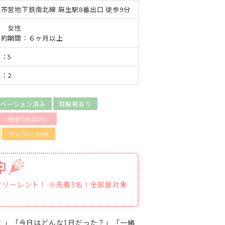
市営地下鉄南北線 麻生駅8番出口 徒歩9分
性 女性
契約期間：６ヶ月以上
：5
：2
ノベーション済み
駐輪場有り
い（徒歩5分以内）
テレワークOK
リーレント！ ※先着3名！全部屋対象
！」「今日はどんな1日だった？」「一緒