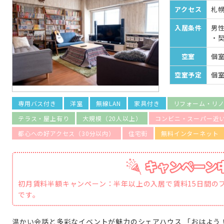
アクセス
札幌
入居条件
男
・
空室
個室
空室予定
個室
専用バス付き
洋室
無線LAN
家具付き
リフォーム・リ
テラス・屋上有り
大規模（20人以上）
コンビニ・スーパー近
都心への好アクセス（30分以内）
住宅街
無料インターネット
初月賃料半額キャンペーン：半年以上の入居で賃料15日間のフ
です。
温かい会話と多彩なイベントが魅力のシェアハウス 「おはよう