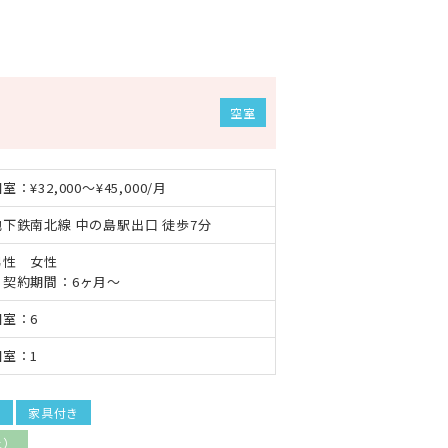
空室
室：¥32,000～¥45,000/月
地下鉄南北線 中の島駅出口 徒歩7分
男性 女性
・契約期間：6ヶ月〜
個室：6
個室：1
N
家具付き
上）