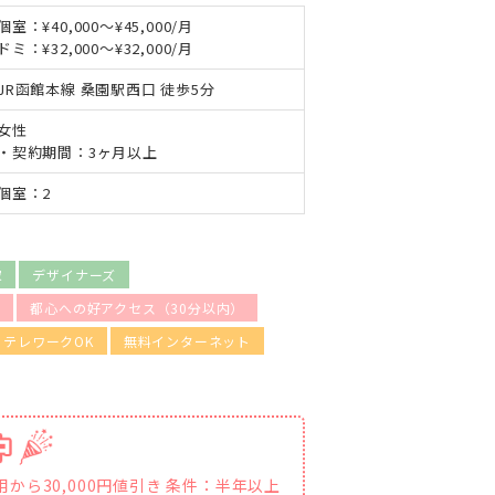
個室：¥40,000～¥45,000/月
ドミ：¥32,000～¥32,000/月
JR函館本線 桑園駅西口 徒歩5分
女性
・契約期間：3ヶ月以上
個室：2
家
デザイナーズ
可
都心への好アクセス（30分以内）
テレワークOK
無料インターネット
から30,000円値引き 条件：半年以上