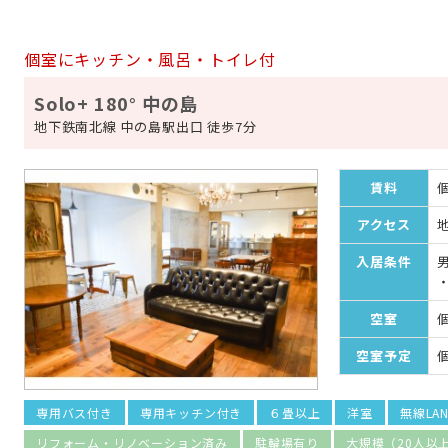
個室にキッチン・風呂・トイレ付
Solo+ 180° 中の島
地下鉄南北線 中の島駅出口 徒歩7分
賃料
個
アクセス
入居条件
空室
空室予定
専用バス付き
専用キッチン付き
６畳以上
洋室
無線LA
リフォーム・リノベーション済み
駐輪場有り
大規模（20人以