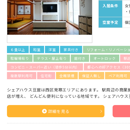
入居条件
女
・
空室予定
個
６畳以上
和室
洋室
家具付き
リフォーム・リノベーシ
駐輪場有り
テラス・屋上有り
庭付き
オートロック
駅
コンビニ・スーパー近い（徒歩5分以内）
都心への好アクセス（30
複数駅利用可
住宅街
全館禁煙
保証人無し
ペア利用可
シェアハウス豆屋は西区発寒エリアにあります。 駅周辺の商業
店が増え、 どんどん便利になっている地域です。 シェアハウス豆
詳細を見る