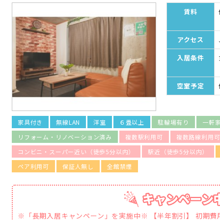
賃料
アクセス
入居条件
空室予定
家具付き
無線LAN
洋室
６畳以上
駐輪場有り
一軒
リフォーム・リノベーション済み
複数駅利用可
複数路線利用
コンビニ・スーパー近い（徒歩5分以内）
駅近（徒歩5分以内）
ペア利用可
保証人無し
全館禁煙
※「長期入居キャンペーン」を実施中※ 【半年割引】 初期費用