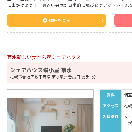
に出かけよう！」明るい会話が日常的に飛び交うアットホームな
詳細を見る
菊水新しい女性限定シェアハウス
シェアハウス猫小屋 菊水
札幌市営地下鉄東西線 菊水駅六番出口 徒歩5分
賃料
個室：
アクセス
札幌
入居条件
女
・契