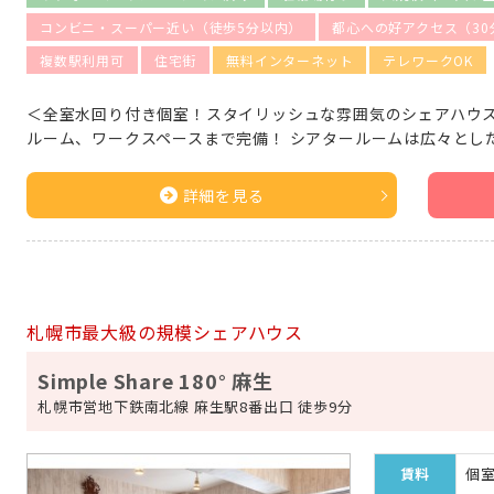
コンビニ・スーパー近い（徒歩5分以内）
都心への好アクセス（30
複数駅利用可
住宅街
無料インターネット
テレワークOK
＜全室水回り付き個室！スタイリッシュな雰囲気のシェアハウス
ルーム、ワークスペースまで完備！ シアタールームは広々とし
詳細を見る
札幌市最大級の規模シェアハウス
Simple Share 180° 麻生
札幌市営地下鉄南北線 麻生駅8番出口 徒歩9分
賃料
個室