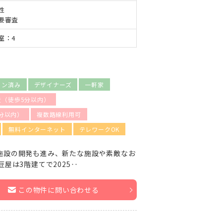
性
要審査
室：4
ョン済み
デザイナーズ
一軒家
近（徒歩5分以内）
分以内）
複数路線利用可
無料インターネット
テレワークOK
施設の開発も進み、新たな施設や素敵なお
屋は3階建てで2025‥
この物件に問い合わせる