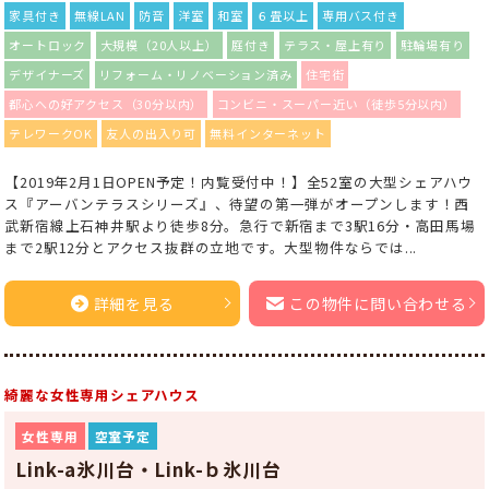
家具付き
無線LAN
防音
洋室
和室
６畳以上
専用バス付き
オートロック
大規模（20人以上）
庭付き
テラス・屋上有り
駐輪場有り
デザイナーズ
リフォーム・リノベーション済み
住宅街
都心への好アクセス（30分以内）
コンビニ・スーパー近い（徒歩5分以内）
テレワークOK
友人の出入り可
無料インターネット
【2019年2月1日OPEN予定！内覧受付中！】全52室の大型シェアハウ
ス『アーバンテラスシリーズ』、待望の第一弾がオープンします！西
武新宿線上石神井駅より徒歩8分。急行で新宿まで3駅16分・高田馬場
まで2駅12分とアクセス抜群の立地です。大型物件ならでは...
詳細を見る
この物件に問い合わせる
綺麗な女性専用シェアハウス
女性専用
空室予定
Link-a氷川台・Link-ｂ氷川台