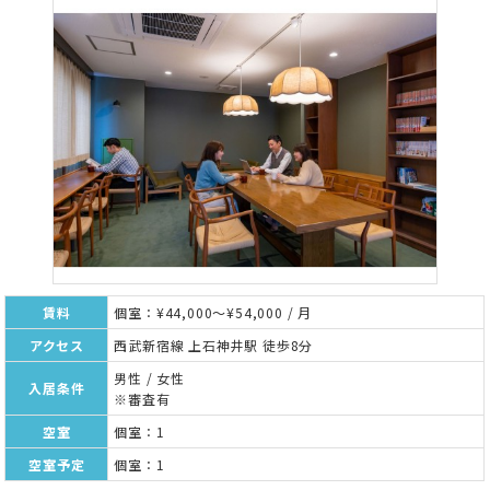
賃料
個室：¥44,000～¥54,000 / 月
アクセス
西武新宿線 上石神井駅 徒歩8分
男性 / 女性
入居条件
※審査有
空室
個室：1
空室予定
個室：1