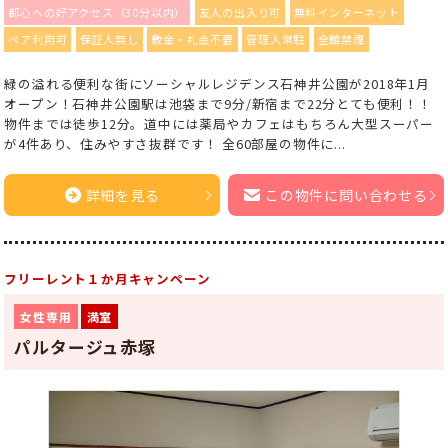
都心への好アクセス（30分以内）
友人の出入り可
無料インターネット
ペア利用可
保証人無し
敷金・礼金不要
管理人常駐
全館禁煙
緑の溢れる便利な街にソーシャルレジデンス石神井公園が2018年1月
オープン！石神井公園駅は池袋まで9分/新宿まで22分とても便利！！
物件までは徒歩12分。道中には薬局やカフェはもちろん大型スーパー
が4件あり、住みやすさ抜群です！ 全60部屋の物件に...
詳細を見る
この物件に問い合わせる
フリーレント１か月キャンペーン
女性専用
満室
パルタージュ赤塚