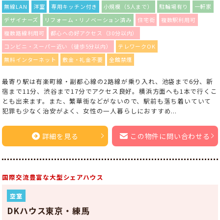
無線LAN
洋室
専用キッチン付き
小規模（5人まで）
駐輪場有り
一軒家
デザイナーズ
リフォーム・リノベーション済み
住宅街
複数駅利用可
複数路線利用可
都心への好アクセス（30分以内）
コンビニ・スーパー近い（徒歩5分以内）
テレワークOK
無料インターネット
敷金・礼金不要
全館禁煙
最寄り駅は有楽町線・副都心線の2路線が乗り入れ、池袋まで6分、新
宿まで11分、渋谷まで17分でアクセス良好。横浜方面へも1本で行くこ
とも出来ます。また、繁華街などがないので、駅前も落ち着いていて
犯罪も少なく治安がよく、女性の一人暮らしにおすすめ...
詳細を見る
この物件に問い合わせる
国際交流豊富な大型シェアハウス
空室
DKハウス東京・練馬