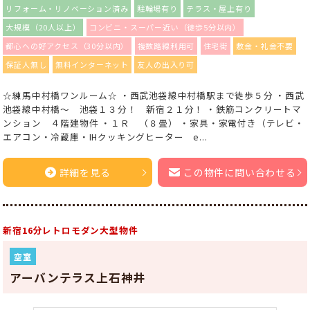
リフォーム・リノベーション済み
駐輪場有り
テラス・屋上有り
大規模（20人以上）
コンビニ・スーパー近い（徒歩5分以内）
都心への好アクセス（30分以内）
複数路線利用可
住宅街
敷金・礼金不要
保証人無し
無料インターネット
友人の出入り可
☆練馬中村橋ワンルーム☆ ・西武池袋線中村橋駅まで徒歩５分 ・西武
池袋線中村橋～ 池袋１３分！ 新宿２１分！ ・鉄筋コンクリートマ
ンション ４階建物件 ・１Ｒ （８畳） ・家具・家電付き（テレビ・
エアコン・冷蔵庫・IHクッキングヒーター e...
詳細を見る
この物件に問い合わせる
新宿16分レトロモダン大型物件
空室
アーバンテラス上石神井