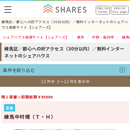
toggle
ENGLISH
ENGLISH
(home)
(this page)
navigation
練馬区／都心への好アクセス（30分以内）／無料インターネットのシェアハ
ウス検索サイト【シェアーズ】
シェアハウス検索サイト【シェアーズ】
東京
中野・高円寺
練馬
練馬区／都心への好アクセス（30分以内）／無料インター
ネットのシェアハウス
条件を絞り込む
12
1～12
件中
件を表示中
残１部屋☆初期総額￥85000
空室
練馬中村橋（Ｔ・Ｈ）