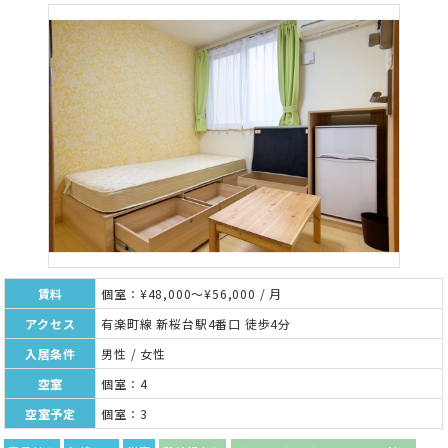
賃料
個室：¥48,000～¥56,000 / 月
アクセス
有楽町線 新桜台駅4番口 徒歩4分
入居条件
男性 / 女性
空室
個室：4
空室予定
個室：3