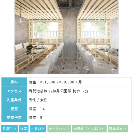
賃料
個室：¥61,000～¥68,000 / 月
アクセス
西武池袋線 石神井公園駅 徒歩12分
入居条件
男性 / 女性
空室
個室：14
空室予定
個室：5
家具付き
洋室
６畳以上
オートロック
大規模（20人以上）
駐輪場有り