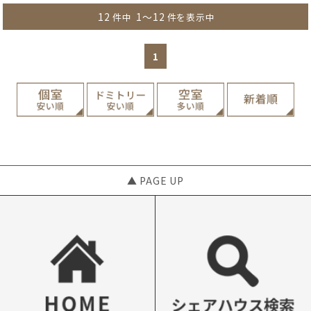
12
1～12
件中
件を表示中
1
▲ PAGE UP