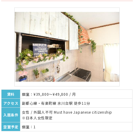
賃料
個室：¥39,800～¥49,800 / 月
アクセス
副都心線・有楽町線 氷川台駅 徒歩11分
女性 / 外国人不可 Must have Japanese citizenship
入居条件
※日本人女性限定
空室予定
個室：1