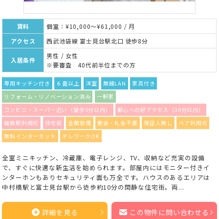
賃料
個室：¥10,000～¥61,000 / 月
アクセス
西武池袋線 富士見台駅北口 徒歩8分
男性 / 女性
入居条件
※要審査 40代前半位までの方
専用キッチン付き
６畳以上
洋室
無線LAN
家具付き
リフォーム・リノベーション済み
一軒家
コンビニ・スーパー近い（徒歩5分以内）
都心への好アクセス（30分以内）
複数駅利用可
住宅街
全館禁煙
敷金・礼金不要
保証人無し
ペア利用可
無料インターネット
テレワークOK
全室ミニキッチン、冷蔵庫、電子レンジ、TV、収納など充実の設備
で、すぐに快適な新生活を始められます。部屋内にはモニター付きイ
ンターホンもありセキュリティ面も万全です。ハウスのあるエリアは
中村橋駅と富士見台駅から徒歩約10分の閑静な住宅街。両...
詳細を見る
この物件に問い合わせる