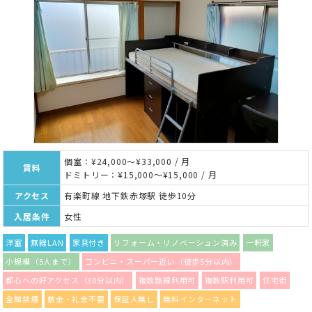
個室：¥24,000～¥33,000 / 月
賃料
ドミトリー：¥15,000～¥15,000 / 月
アクセス
有楽町線 地下鉄赤塚駅 徒歩10分
入居条件
女性
洋室
無線LAN
家具付き
リフォーム・リノベーション済み
一軒家
小規模（5人まで）
コンビニ・スーパー近い（徒歩5分以内）
都心への好アクセス（30分以内）
複数路線利用可
複数駅利用可
住宅街
全館禁煙
敷金・礼金不要
保証人無し
無料インターネット