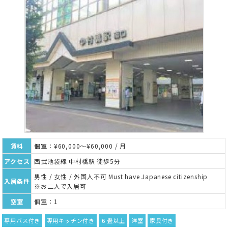
賃料
個室：¥60,000～¥60,000 / 月
アクセス
西武池袋線 中村橋駅 徒歩5分
男性 / 女性 / 外国人不可 Must have Japanese citizenship
入居条件
※お二人で入居可
空室
個室：1
専用バス付き
専用キッチン付き
６畳以上
洋室
家具付き