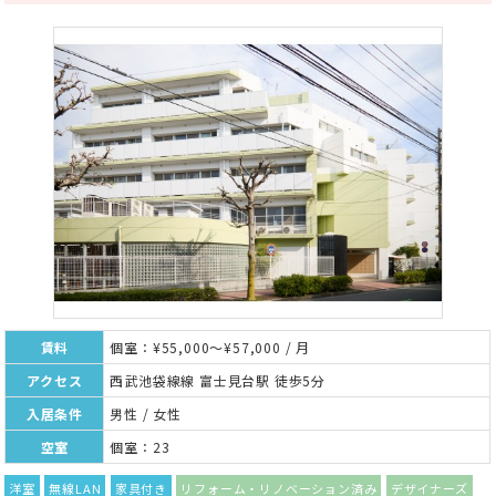
賃料
個室：¥55,000～¥57,000 / 月
アクセス
西武池袋線線 富士見台駅 徒歩5分
入居条件
男性 / 女性
空室
個室：23
洋室
無線LAN
家具付き
リフォーム・リノベーション済み
デザイナーズ