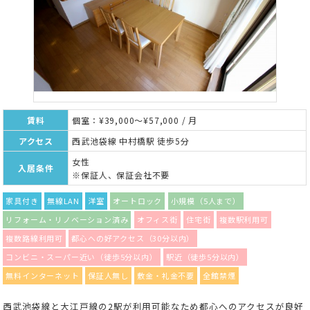
賃料
個室：¥39,000～¥57,000 / 月
アクセス
西武池袋線 中村橋駅 徒歩5分
女性
入居条件
※保証人、保証会社不要
家具付き
無線LAN
洋室
オートロック
小規模（5人まで）
リフォーム・リノベーション済み
オフィス街
住宅街
複数駅利用可
複数路線利用可
都心への好アクセス（30分以内）
コンビニ・スーパー近い（徒歩5分以内）
駅近（徒歩5分以内）
無料インターネット
保証人無し
敷金・礼金不要
全館禁煙
西武池袋線と大江戸線の2駅が利用可能なため都心へのアクセスが良好