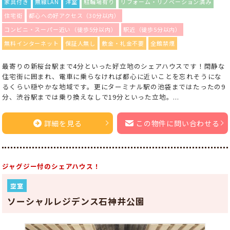
家具付き
無線LAN
洋室
駐輪場有り
リフォーム・リノベーション済み
住宅街
都心への好アクセス（30分以内）
コンビニ・スーパー近い（徒歩5分以内）
駅近（徒歩5分以内）
無料インターネット
保証人無し
敷金・礼金不要
全館禁煙
最寄りの新桜台駅まで4分といった好立地のシェアハウスです！閑静な
住宅街に囲まれ、電車に乗らなければ都心に近いことを忘れそうにな
るくらい穏やかな地域です。更にターミナル駅の池袋まではたったの9
分、渋谷駅までは乗り換えなしで19分といった立地。...
詳細を見る
この物件に問い合わせる
ジャグジー付のシェアハウス！
空室
ソーシャルレジデンス石神井公園