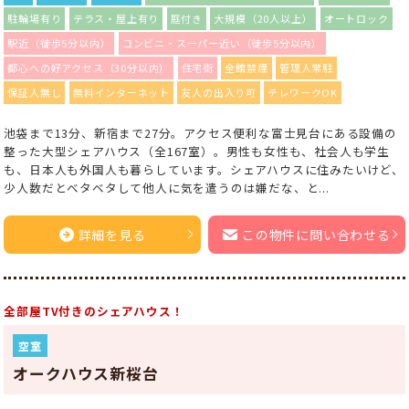
駐輪場有り
テラス・屋上有り
庭付き
大規模（20人以上）
オートロック
駅近（徒歩5分以内）
コンビニ・スーパー近い（徒歩5分以内）
都心への好アクセス（30分以内）
住宅街
全館禁煙
管理人常駐
保証人無し
無料インターネット
友人の出入り可
テレワークOK
池袋まで13分、新宿まで27分。アクセス便利な富士見台にある設備の
整った大型シェアハウス（全167室）。男性も女性も、社会人も学生
も、日本人も外国人も暮らしています。シェアハウスに住みたいけど、
少人数だとベタベタして他人に気を遣うのは嫌だな、と...
詳細を見る
この物件に問い合わせる
全部屋TV付きのシェアハウス！
空室
オークハウス新桜台