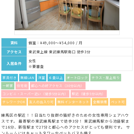
賃料
個室：¥49,000～¥54,000 / 月
アクセス
東武東上線 東武練馬駅南口 徒歩3分
女性
入居条件
※要審査
家具付き
無線LAN
洋室
６畳以上
オートロック
テラス・屋上有り
一軒家
住宅街
都心への好アクセス（30分以内）
コンビニ・スーパー近い（徒歩5分以内）
駅近（徒歩5分以内）
テレワークOK
友人の出入り可
無料インターネット
全館禁煙
ペット可
練馬区の駅近！！日当たり抜群の猫好きのための女性専用シェアハウ
スです。 最寄駅の東武練馬駅まで徒歩3分！ 東武練馬駅から池袋駅ま
で16分、新宿駅まで27分と都心へのアクセスがとっても便利です。 サ
ンルームにはキャットタワーやペットバスも備え...