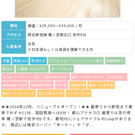
賃料
個室：¥39,000～¥39,000 / 月
アクセス
西武新宿線 鷺ノ宮駅北口 徒歩9分
女性
入居条件
※日本語もしくは英語を理解できる方
洋室
無線LAN
家具付き
リフォーム・リノベーション済み
駐輪場有り
庭付き
小規模（5人まで）
オートロック
コンビニ・スーパー近い（徒歩5分以内）
都心への好アクセス（30分以内）
複数路線利用可
複数駅利用可
住宅街
全館禁煙
敷金・礼金不要
無料インターネット
友人の出入り可
テレワークOK
★★2024年10月、リニューアルオープン！★★ 最寄りから新宿まで電
車でわずか11分、高田馬場へは8分！ 都心アクセス◎ 最寄りは急行停
車 鷺ノ宮駅で徒歩9分です。 敷地内にシェアサイクルのLuupがありま
す。 周辺には格安スーパー「オーケー」や「ダ...