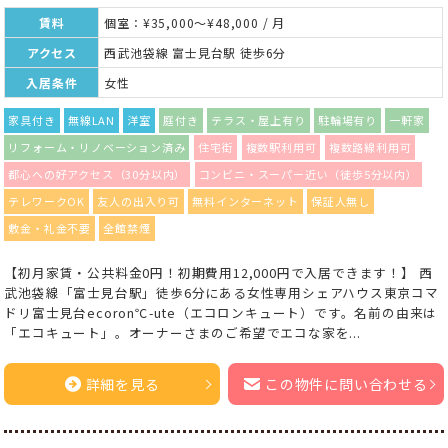
賃料
個室：¥35,000～¥48,000 / 月
アクセス
西武池袋線 富士見台駅 徒歩6分
入居条件
女性
家具付き
無線LAN
洋室
庭付き
テラス・屋上有り
駐輪場有り
一軒家
リフォーム・リノベーション済み
住宅街
複数駅利用可
複数路線利用可
都心への好アクセス（30分以内）
コンビニ・スーパー近い（徒歩5分以内）
テレワークOK
友人の出入り可
無料インターネット
保証人無し
敷金・礼金不要
全館禁煙
【初月家賃・公共料金0円！初期費用12,000円で入居できます！】 西
武池袋線「富士見台駅」徒歩6分にある女性専用シェアハウス東京コマ
ドリ富士見台ecoron℃-ute（エコロンキュート）です。名前の由来は
「エコキュート」。オーナーさまのご希望でエコな家を...
詳細を見る
この物件に問い合わせる