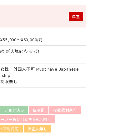
満室
55,000～¥60,000/月
線 新大塚駅 徒歩7分
性 外国人不可 Must have Japanese
enship
齢制限無し
ベーション済み
住宅街
複数駅利用可
スーパー近い（徒歩5分以内）
ペア利用可
保証人無し