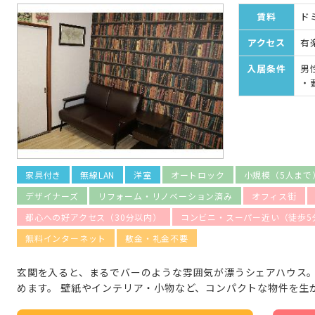
賃料
ドミ
アクセス
有
入居条件
男
・
家具付き
無線LAN
洋室
オートロック
小規模（5人まで
デザイナーズ
リフォーム・リノベーション済み
オフィス街
都心への好アクセス（30分以内）
コンビニ・スーパー近い（徒歩5
無料インターネット
敷金・礼金不要
玄関を入ると、まるでバーのような雰囲気が漂うシェアハウス
めます。 壁紙やインテリア・小物など、コンパクトな物件を生