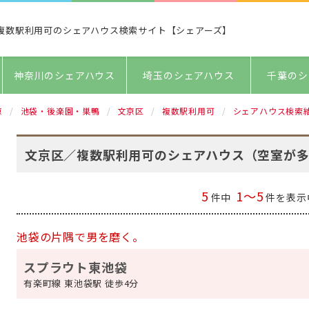
複数駅利用可のシェアハウス検索サイト【シェアーズ】
神奈川のシェアハウス
埼玉のシェアハウス
千葉のシ
京
池袋・後楽園・巣鴨
文京区
複数駅利用可
シェアハウス検索
文京区／複数駅利用可のシェアハウス（空室が
5
1～5
件中
件を表示
池袋の片隅で男を磨く。
スプラウト東池袋
有楽町線 東池袋駅 徒歩4分