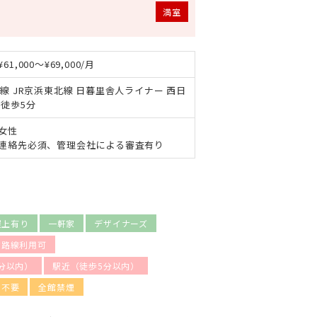
満室
61,000～¥69,000/月
手線 JR京浜東北線 日暮里舎人ライナー 西日
 徒歩5分
女性
連絡先必須、管理会社による審査有り
屋上有り
一軒家
デザイナーズ
数路線利用可
分以内）
駅近（徒歩5分以内）
金不要
全館禁煙