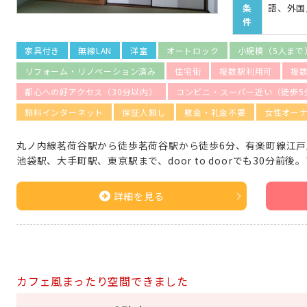
条
語、外国
件
家具付き
無線LAN
洋室
オートロック
小規模（5人まで
リフォーム・リノベーション済み
住宅街
複数駅利用可
複
都心への好アクセス（30分以内）
コンビニ・スーパー近い（徒歩5
無料インターネット
保証人無し
敷金・礼金不要
女性オー
丸ノ内線茗荷谷駅から徒歩茗荷谷駅から徒歩6分、有楽町線江戸
池袋駅、大手町駅、東京駅まで、door to doorでも30分前
詳細を見る
カフェ風まったり空間できました