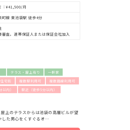
：¥41,500/月
楽町線 東池袋駅 徒歩4分
性
要審査。連帯保証人または保証会社加入
）
テラス・屋上有り
一軒家
住宅街
複数駅利用可
複数路線利用可
分以内）
駅近（徒歩5分以内）
。屋上のテラスからは池袋の高層ビルが望
かした男心をくすぐるオ‥