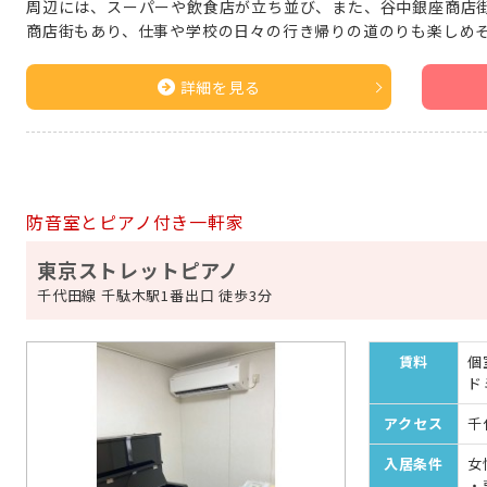
周辺には、スーパーや飲食店が立ち並び、また、谷中銀座商店
商店街もあり、仕事や学校の日々の行き帰りの道のりも楽しめそ
詳細を見る
防音室とピアノ付き一軒家
東京ストレットピアノ
千代田線 千駄木駅1番出口 徒歩3分
賃料
個室
ドミ
アクセス
千
入居条件
女
・