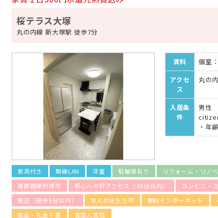
桜テラス大塚
丸の内線 新大塚駅 徒歩7分
賃料
個室：¥
アクセ
丸の内
ス
入居条
男性 女
件
citiz
・年
家具付き
無線LAN
洋室
駐輪場有り
リフォーム・リノ
複数路線利用可
都心への好アクセス（30分以内）
コンビニ・
駅近（徒歩5分以内）
友人の出入り可
無料インターネット
敷金・礼金不要
管理人常駐