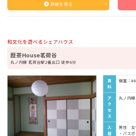
詳細を見る
和文化を遊べるシェアハウス
歴茶House茗荷谷
丸ノ内線 茗荷谷駅2番出口 徒歩6分
賃
個室：¥60
料
ア
丸ノ内線
ク
セ
ス
入
男性 女
居
・パスポ