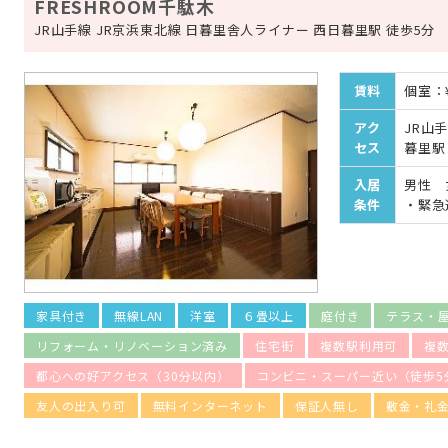
FRESHROOM千駄木
JR山手線 JR京浜東北線 日暮里舎人ライナー 西日暮里駅 徒歩5分
賃料
個室：¥
アク
JR山
セス
暮里駅
入居
男性 
条件
・緊急
家具付き
無線LAN
洋室
６畳以上
庭付き
テラス・
リフォーム・リノベーション済み
住宅街
複数駅利用可
複
都心への好アクセス（30分以内）
コンビニ・スーパー近い（徒歩5
友人の出入り可
無料インターネット
保証人無し
敷金・礼