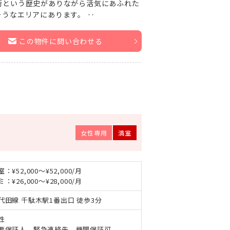
街という歴史がありながら活気にあふれた
うなエリアにあります。 ‥
この物件に問い合わせる
女性専用
満室
：¥52,000～¥52,000/月
：¥26,000～¥28,000/月
代田線 千駄木駅1番出口 徒歩3分
性
要保証人、緊急連絡先。機関保証可。