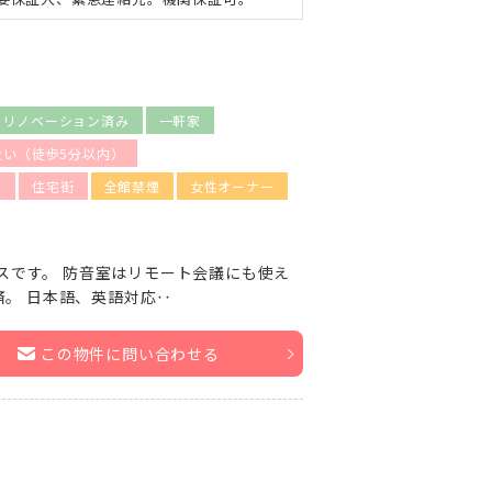
・リノベーション済み
一軒家
近い（徒歩5分以内）
可
住宅街
全館禁煙
女性オーナー
スです。 防音室はリモート会議にも使え
済。 日本語、英語対応‥
この物件に問い合わせる