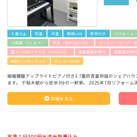
６畳以上
和室
洋室
無線LAN
家具付き
リフォーム
小規模（5人まで）
駅近（徒歩5分以内）
コンビニ・スーパー
都心への好アクセス（30分以内）
複数路線利用可
複数駅利用
無料インターネット
テレワークOK
細幅鍵盤アップライトピアノ付き3.7畳防音室併設のシェアハウ
ます。 千駄木駅から徒歩3分の一軒家。 2025年7月リフォーム
詳細を見る
家賃１日500円水道光熱費込み