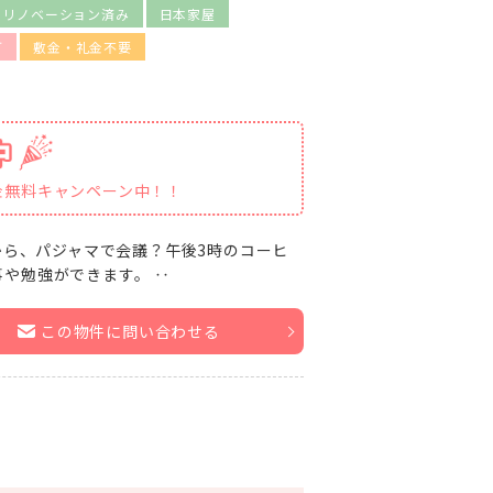
・リノベーション済み
日本家屋
可
敷金・礼金不要
金無料キャンペーン中！！
から、パジャマで会議？午後3時のコーヒ
や勉強ができます。 ‥
この物件に問い合わせる