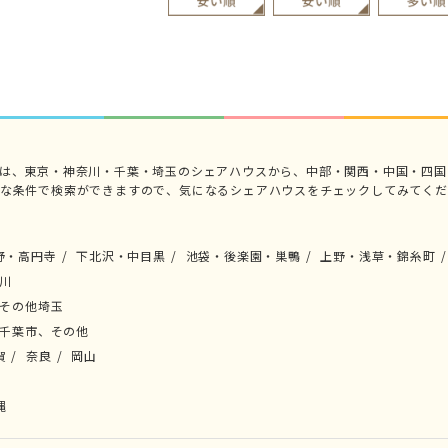
では、東京・神奈川・千葉・埼玉のシェアハウスから、中部・関西・中国・四国
々な条件で検索ができますので、気になるシェアハウスをチェックしてみてくだ
野・高円寺
下北沢・中目黒
池袋・後楽園・巣鴨
上野・浅草・錦糸町
川
その他埼玉
千葉市、その他
賀
奈良
岡山
縄