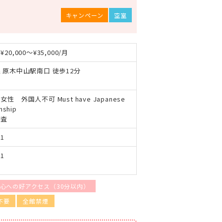
キャンペーン
空室
20,000～¥35,000/月
 原木中山駅南口 徒歩12分
性 外国人不可 Must have Japanese
enship
審査
1
1
心への好アクセス（30分以内）
不要
全館禁煙