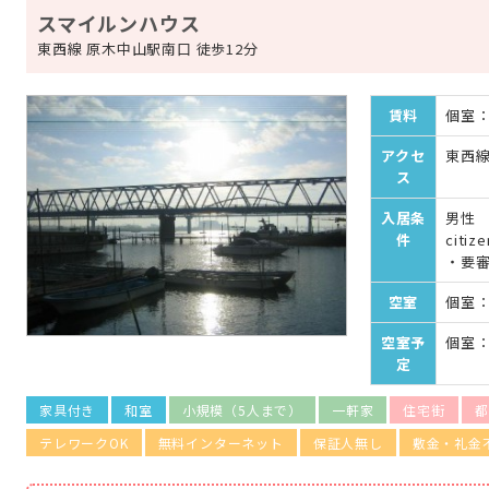
スマイルンハウス
東西線 原木中山駅南口 徒歩12分
賃料
個室：¥
アクセ
東西線
ス
入居条
男性 女
件
citiz
・要
空室
個室：
空室予
個室：
定
家具付き
和室
小規模（5人まで）
一軒家
住宅街
都
テレワークOK
無料インターネット
保証人無し
敷金・礼金