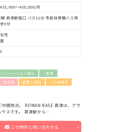
35,000～¥50,000/月
房線 君津駅南口 バス15分 市民体育館バス停
歩5分
 女性
審査
5
・リノベーション済み
一軒家
住宅街
管理人常駐
ペア利用可
中間地点。 ROMAN BASE 君津は、アウ
ハウスです。 君津駅から‥
この物件に問い合わせる