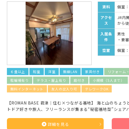
賃料
個室：¥
アクセ
JR内
ス
から徒
入居条
男性
件
・要
空室
個室：
６畳以上
和室
洋室
無線LAN
家具付き
リフォーム
駐輪場有り
テラス・屋上有り
庭付き
小規模（5人まで）
無料インターネット
友人の出入り可
テレワークOK
【ROMAN BASE 君津｜住む×つながる基地】 海と山のちょうど
トドア好きや旅人、フリーランスが集まる“秘密基地型”シェア
詳細を見る