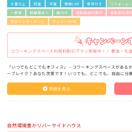
６畳以上
和室
洋室
無線LAN
家具付き
リフォーム
一軒家
駐輪場有り
庭付き
複数路線利用可
複数駅利用
無料インターネット
テレワークOK
コワーキングスペース利用料割引プラン実施中！！ 敷金・礼
「いつでもどこでもオフィス」 - コワーキングスペースがある
ーブレイク？あなた次第です！いつでも、どこでも、自由に仕事
詳細を見る
自然環境豊かリバーサイドハウス