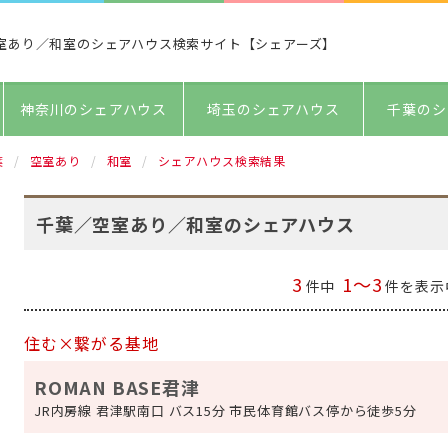
室あり／和室のシェアハウス検索サイト【シェアーズ】
神奈川のシェアハウス
埼玉のシェアハウス
千葉のシ
葉
空室あり
和室
シェアハウス検索結果
千葉／空室あり／和室のシェアハウス
3
1～3
件中
件を表示
住む×繋がる基地
ROMAN BASE君津
JR内房線 君津駅南口 バス15分 市民体育館バス停から徒歩5分