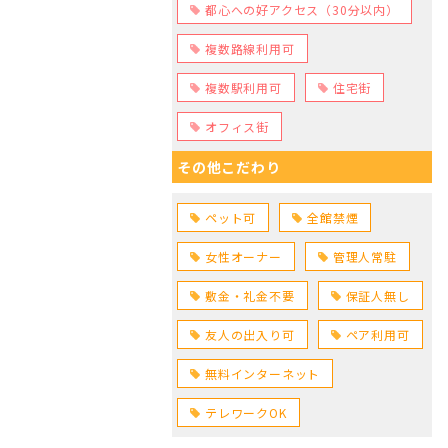
都心への好アクセス（30分以内）
複数路線利用可
複数駅利用可
住宅街
オフィス街
その他こだわり
ペット可
全館禁煙
女性オーナー
管理人常駐
敷金・礼金不要
保証人無し
友人の出入り可
ペア利用可
無料インターネット
テレワークOK