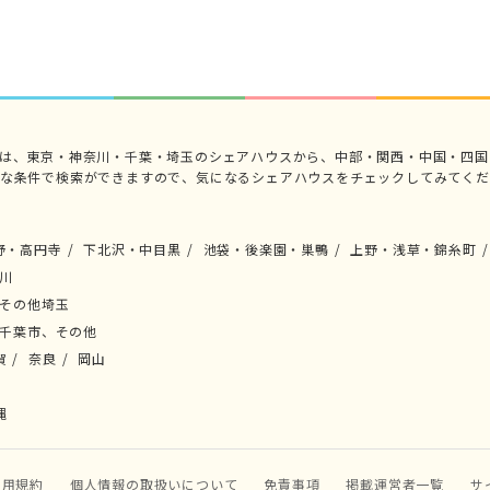
では、東京・神奈川・千葉・埼玉のシェアハウスから、中部・関西・中国・四国
々な条件で検索ができますので、気になるシェアハウスをチェックしてみてくだ
野・高円寺
下北沢・中目黒
池袋・後楽園・巣鴨
上野・浅草・錦糸町
川
その他埼玉
千葉市、その他
賀
奈良
岡山
縄
利用規約
個人情報の取扱いについて
免責事項
掲載運営者一覧
サ