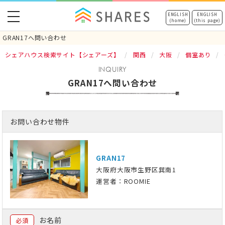
toggle
ENGLISH
ENGLISH
(home)
(this page)
navigation
GRAN17へ問い合わせ
シェアハウス検索サイト【シェアーズ】
関西
大阪
個室あり
INQUIRY
GRAN17へ問い合わせ
お問い合わせ物件
GRAN17
大阪府大阪市生野区巽南1
運営者：ROOMIE
お名前
必須