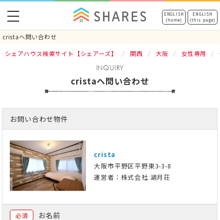
toggle
ENGLISH
ENGLISH
(home)
(this page)
navigation
cristaへ問い合わせ
シェアハウス検索サイト【シェアーズ】
関西
大阪
女性専用
INQUIRY
cristaへ問い合わせ
お問い合わせ物件
crista
大阪市平野区平野東3-3-8
運営者：株式会社 湖月荘
お名前
必須