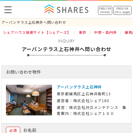
toggle
ENGLISH
ENGLISH
(home)
(this page)
navigation
アーバンテラス上石神井へ問い合わせ
シェアハウス検索サイト【シェアーズ】
東京
中野・高円寺
練馬
INQUIRY
アーバンテラス上石神井へ問い合わせ
お問い合わせ物件
アーバンテラス上石神井
東京都練馬区上石神井南町13
運営者：株式会社シェア180
運営：株式会社共立メンテナンス 集
客案内：株式会社シェア１８０
お名前
必須