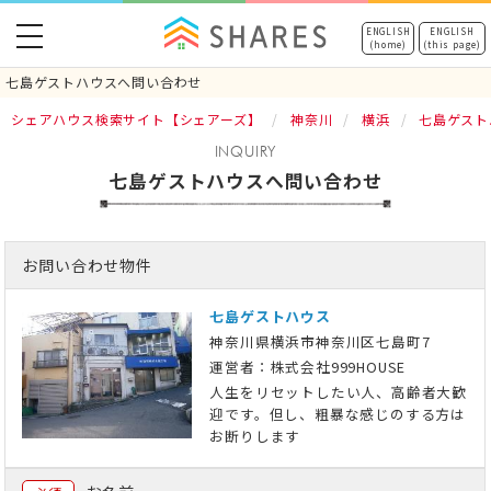
toggle
ENGLISH
ENGLISH
(home)
(this page)
navigation
七島ゲストハウスへ問い合わせ
シェアハウス検索サイト【シェアーズ】
神奈川
横浜
七島ゲスト
INQUIRY
七島ゲストハウスへ問い合わせ
お問い合わせ物件
七島ゲストハウス
神奈川県横浜市神奈川区七島町7
運営者：株式会社999HOUSE
人生をリセットしたい人、高齢者大歓
迎です。但し、粗暴な感じのする方は
お断りします