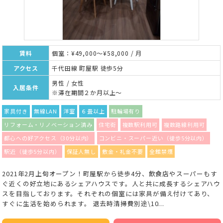
賃料
個室：¥49,000～¥58,000 / 月
アクセス
千代田線 町屋駅 徒歩5分
男性 / 女性
入居条件
※滞在期間２か月以上～
家具付き
無線LAN
洋室
６畳以上
駐輪場有り
リフォーム・リノベーション済み
住宅街
複数駅利用可
複数路線利用可
都心への好アクセス（30分以内）
コンビニ・スーパー近い（徒歩5分以内）
駅近（徒歩5分以内）
保証人無し
敷金・礼金不要
全館禁煙
2021年2月上旬オープン！町屋駅から徒歩4分、飲食店やスーパーもす
ぐ近くの好立地にあるシェアハウスです。人と共に成長するシェアハウ
スを目指しております。それぞれの個室には家具が備え付けてあり、
すぐに生活を始められます。 退去時清掃費別途\10...