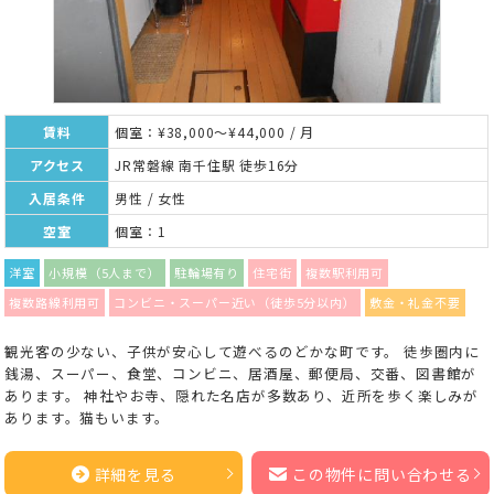
賃料
個室：¥38,000～¥44,000 / 月
アクセス
JR常磐線 南千住駅 徒歩16分
入居条件
男性 / 女性
空室
個室：1
洋室
小規模（5人まで）
駐輪場有り
住宅街
複数駅利用可
複数路線利用可
コンビニ・スーパー近い（徒歩5分以内）
敷金・礼金不要
観光客の少ない、子供が安心して遊べるのどかな町です。 徒歩圏内に
銭湯、スーパー、食堂、コンビニ、居酒屋、郵便局、交番、図書館が
あります。 神社やお寺、隠れた名店が多数あり、近所を歩く楽しみが
あります。猫もいます。
詳細を見る
この物件に問い合わせる