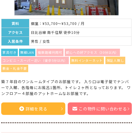
賃料
個室：¥53,700～¥53,700 / 月
アクセス
日比谷線 南千住駅 徒歩10分
入居条件
男性 / 女性
家具付き
無線LAN
複数路線利用可
都心への好アクセス（30分以内）
コンビニ・スーパー近い（徒歩5分以内）
無料インターネット
保証人無し
敷金・礼金不要
築７年目のワンルームタイプのお部屋です。 入り口は電子錠でナンバ
ーで入館、各階毎にお風呂1箇所、トイレ２ヶ所となっております。 ワ
ンフロアー４部屋のアットホームなお部屋です。
詳細を見る
この物件に問い合わせる