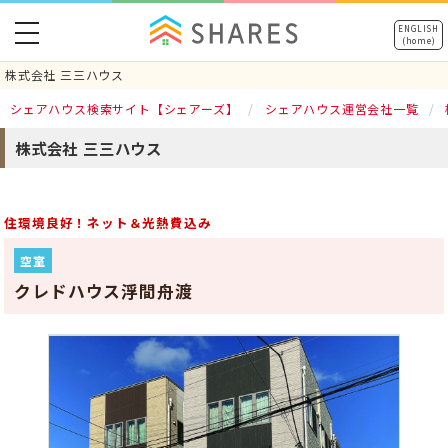
toggle
ENGLISH
(home)
navigation
株式会社 三三ハウス
シェアハウス検索サイト【シェアーズ】
シェアハウス運営会社一覧
株式会社 三三ハウス
住環境良好！ネット＆光熱費込み
空室
クレドハウス浮間舟渡