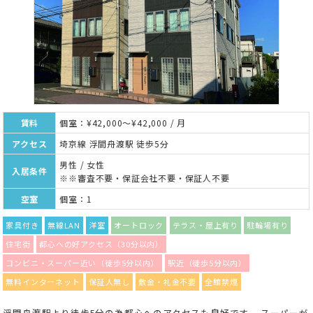
賃料
個室：¥42,000～¥42,000 / 月
アクセス
埼京線 浮間舟渡駅 徒歩5分
男性 / 女性
入居条件
※※審査不要・保証会社不要・保証人不要
空室
個室：1
家具付き
無線LAN
洋室
オートロック
テラス・屋上有り
駐輪場有り
住宅街
都心への好アクセス（30分以内）
コンビニ・スーパー近い（徒歩5分以内）
駅近（徒歩5分以内）
無料インターネット
保証人無し
敷金・礼金不要
全館禁煙
浮間舟渡駅より徒歩5分の為都心へのアクセスも良好です。 スーパーが