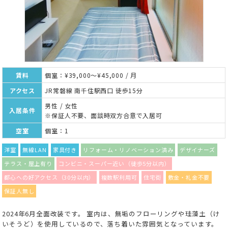
賃料
個室：¥39,000～¥45,000 / 月
アクセス
JR常磐線 南千住駅西口 徒歩15分
男性 / 女性
入居条件
※保証人不要、面談時双方合意で入居可
空室
個室：1
洋室
無線LAN
家具付き
リフォーム・リノベーション済み
デザイナーズ
テラス・屋上有り
コンビニ・スーパー近い（徒歩5分以内）
都心への好アクセス（30分以内）
複数駅利用可
住宅街
敷金・礼金不要
保証人無し
2024年6月全面改装です。 室内は、無垢のフローリングや珪藻土（け
いそうど）を使用しているので、落ち着いた雰囲気となっています。