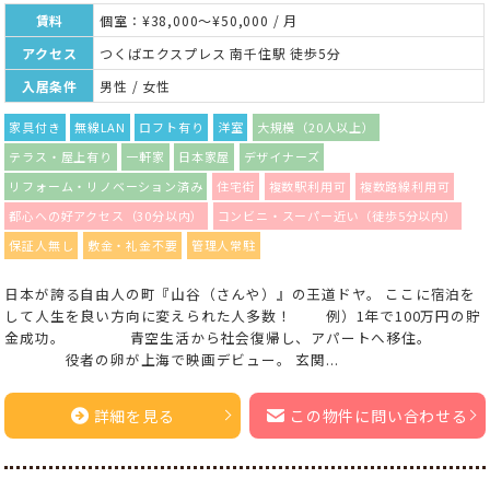
賃料
個室：¥38,000～¥50,000 / 月
アクセス
つくばエクスプレス 南千住駅 徒歩5分
入居条件
男性 / 女性
家具付き
無線LAN
ロフト有り
洋室
大規模（20人以上）
テラス・屋上有り
一軒家
日本家屋
デザイナーズ
リフォーム・リノベーション済み
住宅街
複数駅利用可
複数路線利用可
都心への好アクセス（30分以内）
コンビニ・スーパー近い（徒歩5分以内）
保証人無し
敷金・礼金不要
管理人常駐
日本が誇る自由人の町『山谷（さんや）』の王道ドヤ。 ここに宿泊を
して人生を良い方向に変えられた人多数！ 例）1年で100万円の貯
金成功。 青空生活から社会復帰し、アパートへ移住。
役者の卵が上海で映画デビュー。 玄関...
詳細を見る
この物件に問い合わせる