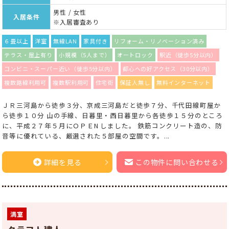
男性 / 女性
入居条件
※入居審査あり
６畳以上
洋室
無線LAN
家具付き
リフォーム・リノベーション済み
テラス・屋上有り
小規模（5人まで）
オートロック
駅近（徒歩5分以内）
コンビニ・スーパー近い（徒歩5分以内）
都心への好アクセス（30分以内）
複数路線利用可
複数駅利用可
住宅街
保証人無し
無料インターネット
ＪＲ三河島から徒歩３分、京成三河島だと徒歩７分、千代田線町屋か
ら徒歩１０分 山の手線、日暮里・西日暮里から各徒歩１５分のところ
に、平成２７年５月にＯＰＥN しました。 鉄筋コンクリート造の、防
音等に優れている、厳選された５部屋の空間です。...
詳細を見る
この物件に問い合わせる
満室