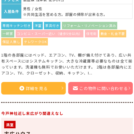
男性 / 女性
入居条件
※共同生活を営める方。部屋の掃除が出来る方。
専用キッチン付き
洋室
家具付き
リフォーム・リノベーション済み
一軒家
コンビニ・スーパー近い（徒歩5分以内）
住宅街
敷金・礼金不要
保証人無し
テレワークOK
1階の各部屋にはベッド、エアコン、TV、棚が備え付けてあり、広い共
有スペースにはシステムキッチン、大きな冷蔵庫等必要なものは全て揃
っています。洗濯機も無料でお使いいただけます。 2階は各部屋内にエ
アコン、TV、クローゼット、収納、キッチン、I...
詳細を見る
この物件に問い合わせる
今戸神社近し末広がり間違えなし
満室
末広ハウス