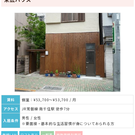
賃料
個室：¥53,700～¥53,700 / 月
アクセス
JR常磐線 南千住駅 徒歩7分
男性 / 女性
入居条件
※要面接・基本的な生活習慣が身についておられる方
無線LAN
ロフト有り
一軒家
複数路線利用可