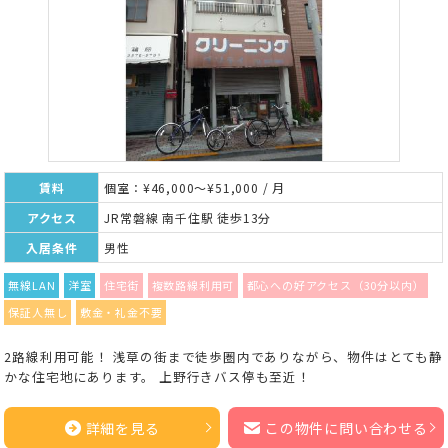
賃料
個室：¥46,000～¥51,000 / 月
アクセス
JR常磐線 南千住駅 徒歩13分
入居条件
男性
無線LAN
洋室
住宅街
複数路線利用可
都心への好アクセス（30分以内）
保証人無し
敷金・礼金不要
2路線利用可能！ 浅草の街まで徒歩圏内でありながら、物件はとても静
かな住宅地にあります。 上野行きバス停も至近！
詳細を見る
この物件に問い合わせる