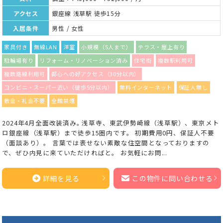
アクセス
銀座線 浅草駅 徒歩15分
入居条件
男性 / 女性
家具付き
無線LAN
洋室
小規模（5人まで）
テラス・屋上有り
駐輪場有り
リフォーム・リノベーション済み
住宅街
複数駅利用可
複数路線利用可
都心への好アクセス（30分以内）
コンビニ・スーパー近い（徒歩5分以内）
無料インターネット
保証人無し
敷金・礼金不要
全館禁煙
2024年4月全面改装済み｡ 浅草寺、東武伊勢崎線（浅草駅）、東京メト
ロ銀座線（浅草駅）まで徒歩15圏内です。 初期費用0円、保証人不要
（面談あり）。 言葉では表せない素敵な住空間となっておりますの
で、ぜひ内見に来ていただければと。 お気軽にお問...
詳細を見る
この物件に問い合わせる