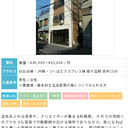
賃料
個室：¥49,000～¥65,000 / 月
アクセス
日比谷線・JR線・つくばエクスプレス線 南千住駅 徒歩15分
男性 / 女性
入居条件
※要面接・基本的な生活習慣が身についておられる方
無線LAN
テラス・屋上有り
一軒家
複数路線利用可
無料インターネット
保証人無し
敷金・礼金不要
活気あふれる浅草や、クリエイターの集まる秋葉原。 それらの地域へ
のアクセスも容易で行動範囲の広がる場所でありながら、夜になれば
落ち着いた雰囲気の街並みに癒される場所です。 周辺環境にとけこん