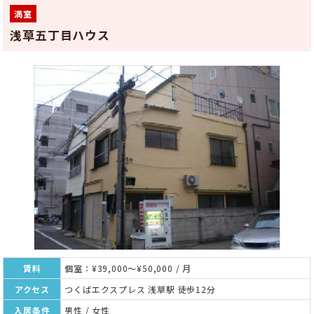
満室
浅草五丁目ハウス
賃料
個室：¥39,000～¥50,000 / 月
アクセス
つくばエクスプレス 浅草駅 徒歩12分
入居条件
男性 / 女性