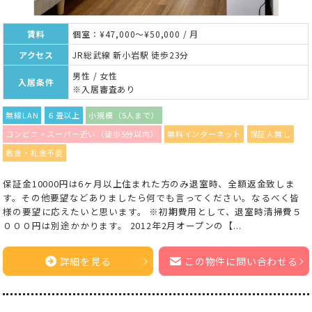
賃料
個室：¥47,000～¥50,000 / 月
アクセス
JR総武線 新小岩駅 徒歩23分
男性 / 女性
入居条件
※入居審査あり
無線LAN
６畳以上
小規模（5人まで）
コンビニ・スーパー近い（徒歩5分以内）
無料インターネット
保証人無し
敷金・礼金不要
保証金10000円は6ヶ月以上住まれた方のみ退室時、全額返金致しま
す。その他要望などありましたら何でも言ってください。なるべく皆
様の要望に応えたいと思います。 ※初期費用として、退室時清掃費５
０００円は別途かかります。 2012年2月オープンの【...
詳細を見る
この物件に問い合わせる