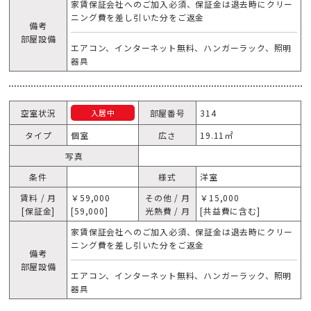
家賃保証会社へのご加入必須、保証金は退去時にクリー
ニング費を差し引いた分をご返金
備考
部屋設備
エアコン、インターネット無料、ハンガーラック、照明
器具
空室状況
部屋番号
314
入居中
タイプ
個室
広さ
19.11㎡
写真
条件
様式
洋室
賃料 / 月
￥59,000
その他 / 月
￥15,000
[保証金]
[59,000]
光熱費 / 月
[共益費に含む]
家賃保証会社へのご加入必須、保証金は退去時にクリー
ニング費を差し引いた分をご返金
備考
部屋設備
エアコン、インターネット無料、ハンガーラック、照明
器具