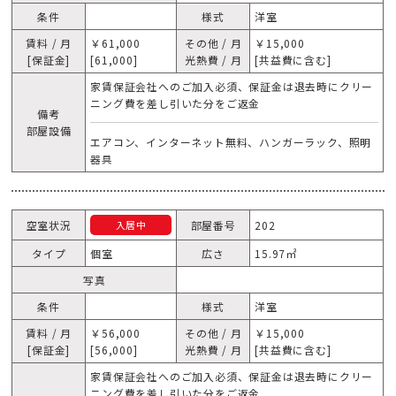
条件
様式
洋室
賃料 / 月
￥61,000
その他 / 月
￥15,000
[保証金]
[61,000]
光熱費 / 月
[共益費に含む]
家賃保証会社へのご加入必須、保証金は退去時にクリー
ニング費を差し引いた分をご返金
備考
部屋設備
エアコン、インターネット無料、ハンガーラック、照明
器具
空室状況
部屋番号
202
入居中
タイプ
個室
広さ
15.97㎡
写真
条件
様式
洋室
賃料 / 月
￥56,000
その他 / 月
￥15,000
[保証金]
[56,000]
光熱費 / 月
[共益費に含む]
家賃保証会社へのご加入必須、保証金は退去時にクリー
ニング費を差し引いた分をご返金