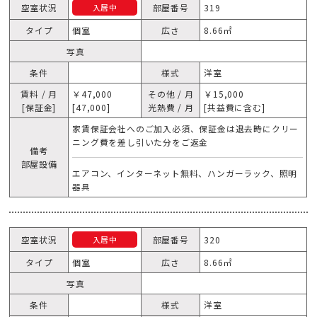
空室状況
部屋番号
319
入居中
タイプ
個室
広さ
8.66㎡
写真
条件
様式
洋室
賃料 / 月
￥47,000
その他 / 月
￥15,000
[保証金]
[47,000]
光熱費 / 月
[共益費に含む]
家賃保証会社へのご加入必須、保証金は退去時にクリー
ニング費を差し引いた分をご返金
備考
部屋設備
エアコン、インターネット無料、ハンガーラック、照明
器具
空室状況
部屋番号
320
入居中
タイプ
個室
広さ
8.66㎡
写真
条件
様式
洋室