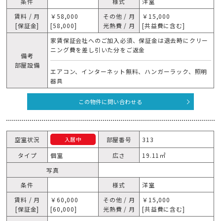
条件
様式
洋室
賃料 / 月
￥58,000
その他 / 月
￥15,000
[保証金]
[58,000]
光熱費 / 月
[共益費に含む]
家賃保証会社へのご加入必須、保証金は退去時にクリー
ニング費を差し引いた分をご返金
備考
部屋設備
エアコン、インターネット無料、ハンガーラック、照明
器具
この物件に問い合わせる
空室状況
部屋番号
313
入居中
タイプ
個室
広さ
19.11㎡
写真
条件
様式
洋室
賃料 / 月
￥60,000
その他 / 月
￥15,000
[保証金]
[60,000]
光熱費 / 月
[共益費に含む]