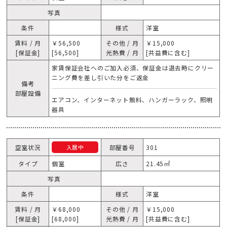
写真
条件
様式
洋室
賃料 / 月
￥56,500
その他 / 月
￥15,000
[保証金]
[56,500]
光熱費 / 月
[共益費に含む]
家賃保証会社へのご加入必須、保証金は退去時にクリー
ニング費を差し引いた分をご返金
備考
部屋設備
エアコン、インターネット無料、ハンガーラック、照明
器具
空室状況
部屋番号
301
入居中
タイプ
個室
広さ
21.45㎡
写真
条件
様式
洋室
賃料 / 月
￥68,000
その他 / 月
￥15,000
[保証金]
[68,000]
光熱費 / 月
[共益費に含む]