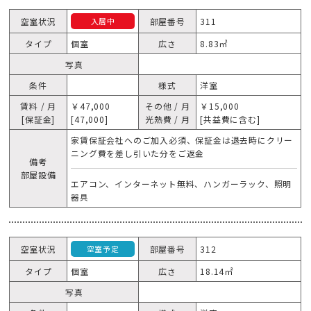
空室状況
部屋番号
311
入居中
タイプ
個室
広さ
8.83㎡
写真
条件
様式
洋室
賃料 / 月
￥47,000
その他 / 月
￥15,000
[保証金]
[47,000]
光熱費 / 月
[共益費に含む]
家賃保証会社へのご加入必須、保証金は退去時にクリー
ニング費を差し引いた分をご返金
備考
部屋設備
エアコン、インターネット無料、ハンガーラック、照明
器具
空室状況
部屋番号
312
空室予定
タイプ
個室
広さ
18.14㎡
写真