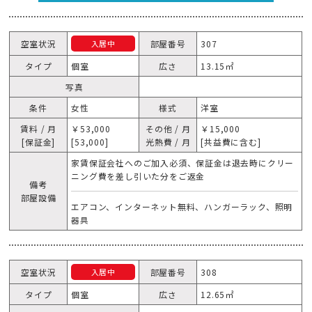
空室状況
部屋番号
307
入居中
タイプ
個室
広さ
13.15㎡
写真
条件
女性
様式
洋室
賃料 / 月
￥53,000
その他 / 月
￥15,000
[保証金]
[53,000]
光熱費 / 月
[共益費に含む]
家賃保証会社へのご加入必須、保証金は退去時にクリー
ニング費を差し引いた分をご返金
備考
部屋設備
エアコン、インターネット無料、ハンガーラック、照明
器具
空室状況
部屋番号
308
入居中
タイプ
個室
広さ
12.65㎡