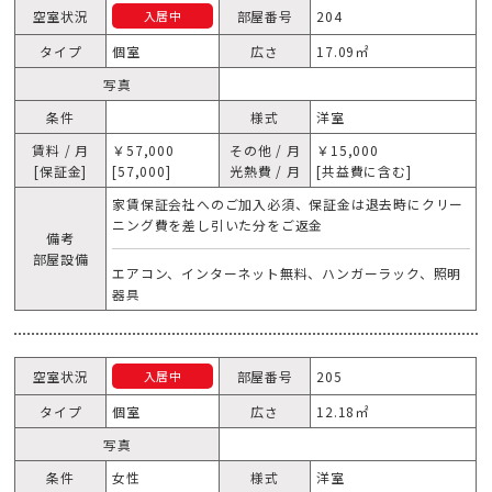
空室状況
部屋番号
204
入居中
タイプ
個室
広さ
17.09㎡
写真
条件
様式
洋室
賃料 / 月
￥57,000
その他 / 月
￥15,000
[保証金]
[57,000]
光熱費 / 月
[共益費に含む]
家賃保証会社へのご加入必須、保証金は退去時にクリー
ニング費を差し引いた分をご返金
備考
部屋設備
エアコン、インターネット無料、ハンガーラック、照明
器具
空室状況
部屋番号
205
入居中
タイプ
個室
広さ
12.18㎡
写真
条件
女性
様式
洋室