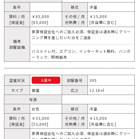
条件
様式
洋室
賃料 / 月
￥65,000
その他 / 月
￥15,000
[保証金]
[65,000]
光熱費 / 月
[共益費に含む]
家賃保証会社へのご加入必須、保証金は退去時にクリー
ニング費を差し引いた分をご返金
備考
部屋設備
バストイレ付、エアコン、インターネット無料、ハンガ
ーラック、照明器具
空室状況
部屋番号
305
入居中
タイプ
個室
広さ
12.18㎡
写真
条件
女性
様式
洋室
賃料 / 月
￥53,000
その他 / 月
￥15,000
[保証金]
[53,000]
光熱費 / 月
[共益費に含む]
家賃保証会社へのご加入必須、保証金は退去時にクリー