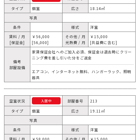
タイプ
個室
広さ
18.14㎡
写真
条件
様式
洋室
賃料 / 月
￥56,000
その他 / 月
￥15,000
[保証金]
[56,000]
光熱費 / 月
[共益費に含む]
家賃保証会社へのご加入必須、保証金は退去時にクリー
ニング費を差し引いた分をご返金
備考
部屋設備
エアコン、インターネット無料、ハンガーラック、照明
器具
空室状況
部屋番号
213
入居中
タイプ
個室
広さ
19.11㎡
写真
条件
様式
洋室
賃料 / 月
￥58,000
その他 / 月
￥15,000