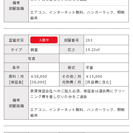
備考
部屋設備
エアコン、インターネット無料、ハンガーラック、照明
器具
空室状況
部屋番号
203
入居中
タイプ
個室
広さ
19.23㎡
写真
条件
様式
洋室
賃料 / 月
￥58,000
その他 / 月
￥15,000
[保証金]
[58,000]
光熱費 / 月
[共益費に含む]
家賃保証会社へのご加入必須、保証金は退去時にクリー
ニング費を差し引いた分をご返金
備考
部屋設備
エアコン、インターネット無料、ハンガーラック、照明
器具