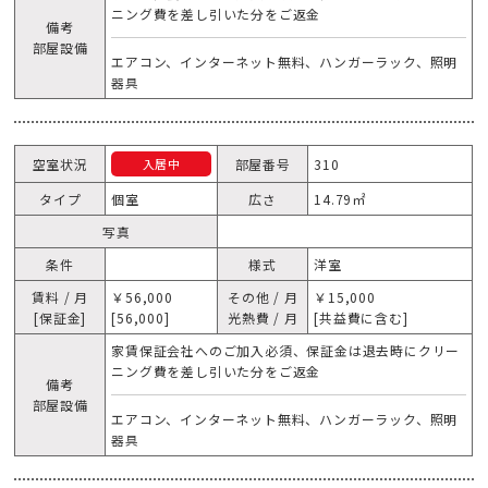
ニング費を差し引いた分をご返金
備考
部屋設備
エアコン、インターネット無料、ハンガーラック、照明
器具
空室状況
部屋番号
310
入居中
タイプ
個室
広さ
14.79㎡
写真
条件
様式
洋室
賃料 / 月
￥56,000
その他 / 月
￥15,000
[保証金]
[56,000]
光熱費 / 月
[共益費に含む]
家賃保証会社へのご加入必須、保証金は退去時にクリー
ニング費を差し引いた分をご返金
備考
部屋設備
エアコン、インターネット無料、ハンガーラック、照明
器具