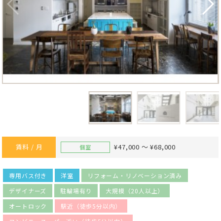
賃料 / 月
¥47,000 ～ ¥68,000
個室
専用バス付き
洋室
リフォーム・リノベーション済み
デザイナーズ
駐輪場有り
大規模（20人以上）
オートロック
駅近（徒歩5分以内）