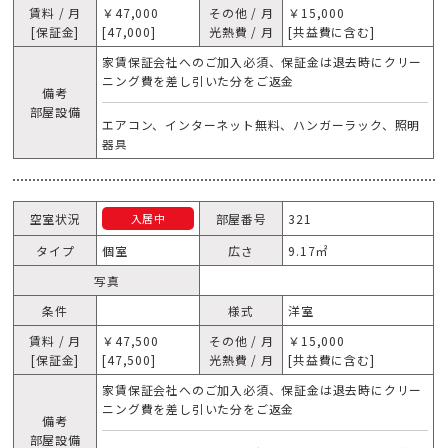
賃料 / 月
￥47,000
その他 / 月
￥15,000
[保証金]
[47,000]
光熱費 / 月
[共益費に含む]
家賃保証会社へのご加入必須、保証金は退去時にクリー
ニング費を差し引いた分をご返金
備考
部屋設備
エアコン、インターネット無料、ハンガーラック、照明
器具
空室状況
部屋番号
321
入居中
タイプ
個室
広さ
9.17㎡
写真
条件
様式
洋室
賃料 / 月
￥47,500
その他 / 月
￥15,000
[保証金]
[47,500]
光熱費 / 月
[共益費に含む]
家賃保証会社へのご加入必須、保証金は退去時にクリー
ニング費を差し引いた分をご返金
備考
部屋設備