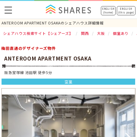
toggle
ENGLISH
ENGLISH
(home)
(this page)
navigation
ANTEROOM APARTMENT OSAKAのシェアハウス詳細情報
シェアハウス検索サイト【シェアーズ】
関西
大阪
個室あり
梅田直通のデザイナーズ物件
ANTEROOM APARTMENT OSAKA
阪急宝塚線 池田駅 徒歩5分
空室