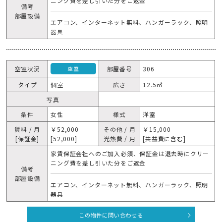
ニング費を差し引いた分をご返金
備考
部屋設備
エアコン、インターネット無料、ハンガーラック、照明
器具
空室状況
部屋番号
306
空室
タイプ
個室
広さ
12.5㎡
写真
条件
女性
様式
洋室
賃料 / 月
￥52,000
その他 / 月
￥15,000
[保証金]
[52,000]
光熱費 / 月
[共益費に含む]
家賃保証会社へのご加入必須、保証金は退去時にクリー
ニング費を差し引いた分をご返金
備考
部屋設備
エアコン、インターネット無料、ハンガーラック、照明
器具
この物件に問い合わせる