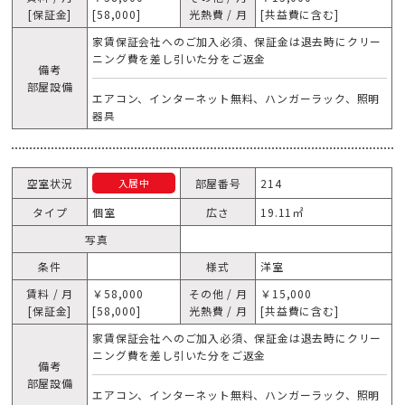
[保証金]
[58,000]
光熱費 / 月
[共益費に含む]
家賃保証会社へのご加入必須、保証金は退去時にクリー
ニング費を差し引いた分をご返金
備考
部屋設備
エアコン、インターネット無料、ハンガーラック、照明
器具
空室状況
部屋番号
214
入居中
タイプ
個室
広さ
19.11㎡
写真
条件
様式
洋室
賃料 / 月
￥58,000
その他 / 月
￥15,000
[保証金]
[58,000]
光熱費 / 月
[共益費に含む]
家賃保証会社へのご加入必須、保証金は退去時にクリー
ニング費を差し引いた分をご返金
備考
部屋設備
エアコン、インターネット無料、ハンガーラック、照明