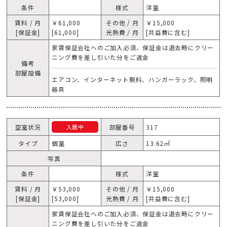
条件
様式
洋室
賃料 / 月
￥61,000
その他 / 月
￥15,000
[保証金]
[61,000]
光熱費 / 月
[共益費に含む]
家賃保証会社へのご加入必須、保証金は退去時にクリー
ニング費を差し引いた分をご返金
備考
部屋設備
エアコン、インターネット無料、ハンガーラック、照明
器具
空室状況
部屋番号
317
入居中
タイプ
個室
広さ
13.62㎡
写真
条件
様式
洋室
賃料 / 月
￥53,000
その他 / 月
￥15,000
[保証金]
[53,000]
光熱費 / 月
[共益費に含む]
家賃保証会社へのご加入必須、保証金は退去時にクリー
ニング費を差し引いた分をご返金