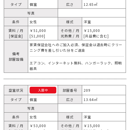
タイプ
個室
広さ
12.65㎡
写真
条件
女性
様式
洋室
賃料 / 月
￥51,000
その他 / 月
￥15,000
[保証金]
[51,000]
光熱費 / 月
[共益費に含む]
家賃保証会社へのご加入必須、保証金は退去時にクリー
ニング費を差し引いた分をご返金
備考
部屋設備
エアコン、インターネット無料、ハンガーラック、照明
器具
空室状況
部屋番号
209
入居中
タイプ
個室
広さ
13.64㎡
写真
条件
女性
様式
洋室
賃料 / 月
￥53,000
その他 / 月
￥15,000