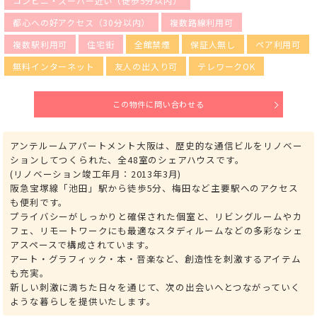
コンビニ・スーパー近い（徒歩5分以内）
都心への好アクセス（30分以内）
複数路線利用可
複数駅利用可
住宅街
全館禁煙
保証人無し
ペア利用可
無料インターネット
友人の出入り可
テレワークOK
この物件に問い合わせる
アンテルームアパートメント大阪は、歴史的な通信ビルをリノベー
ションしてつくられた、全48室のシェアハウスです。
(リノベーション竣工年月：2013年3月)
阪急宝塚線「池田」駅から徒歩5分、梅田など主要駅へのアクセス
も便利です。
プライバシーがしっかりと確保された個室と、リビングルームやカ
フェ、リモートワークにも最適なスタディルームなどの多彩なシェ
アスペースで構成されています。
アート・グラフィック・本・音楽など、創造性を刺激するアイテム
も充実。
新しい刺激に満ちた日々を通じて、次の出会いへとつながっていく
ような暮らしを提供いたします。