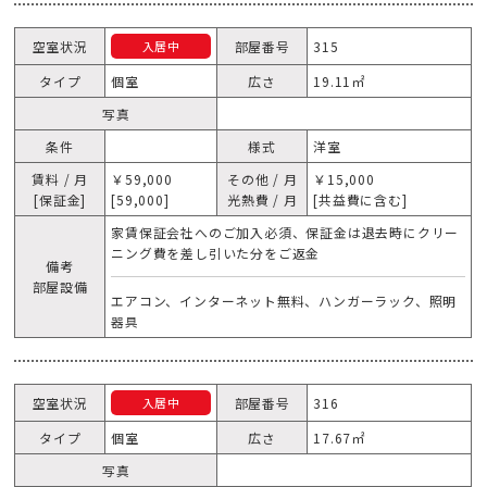
空室状況
部屋番号
315
入居中
タイプ
個室
広さ
19.11㎡
写真
条件
様式
洋室
賃料 / 月
￥59,000
その他 / 月
￥15,000
[保証金]
[59,000]
光熱費 / 月
[共益費に含む]
家賃保証会社へのご加入必須、保証金は退去時にクリー
ニング費を差し引いた分をご返金
備考
部屋設備
エアコン、インターネット無料、ハンガーラック、照明
器具
空室状況
部屋番号
316
入居中
タイプ
個室
広さ
17.67㎡
写真