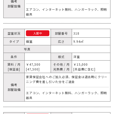
備考
部屋設備
エアコン、インターネット無料、ハンガーラック、照明
器具
空室状況
部屋番号
318
入居中
タイプ
個室
広さ
9.94㎡
写真
条件
様式
洋室
賃料 / 月
￥47,500
その他 / 月
￥15,000
[保証金]
[47,500]
光熱費 / 月
[共益費に含む]
家賃保証会社へのご加入必須、保証金は退去時にクリー
ニング費を差し引いた分をご返金
備考
部屋設備
エアコン、インターネット無料、ハンガーラック、照明
器具