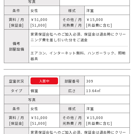
写真
条件
女性
様式
洋室
賃料 / 月
￥51,000
その他 / 月
￥15,000
[保証金]
[51,000]
光熱費 / 月
[共益費に含む]
家賃保証会社へのご加入必須、保証金は退去時にクリー
ニング費を差し引いた分をご返金
備考
部屋設備
エアコン、インターネット無料、ハンガーラック、照明
器具
空室状況
部屋番号
309
入居中
タイプ
個室
広さ
13.64㎡
写真
条件
女性
様式
洋室
賃料 / 月
￥51,000
その他 / 月
￥15,000
[保証金]
[51,000]
光熱費 / 月
[共益費に含む]
家賃保証会社へのご加入必須、保証金は退去時にクリー