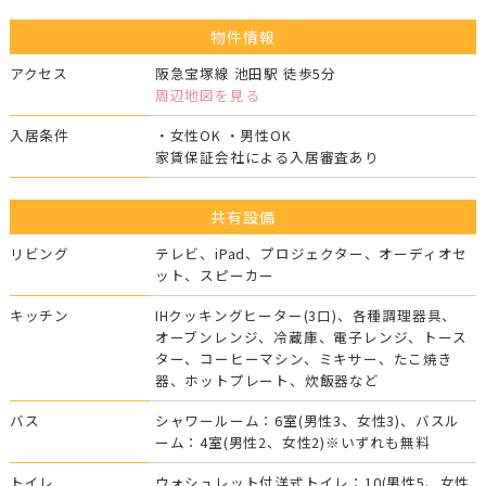
物件情報
アクセス
阪急宝塚線 池田駅 徒歩5分
周辺地図を見る
入居条件
・女性OK ・男性OK
家賃保証会社による入居審査あり
共有設備
リビング
テレビ、iPad、プロジェクター、オーディオセ
ット、スピーカー
キッチン
IHクッキングヒーター(3口)、各種調理器具、
オーブンレンジ、冷蔵庫、電子レンジ、トース
ター、コーヒーマシン、ミキサー、たこ焼き
器、ホットプレート、炊飯器など
バス
シャワールーム：6室(男性3、女性3)、バスル
ーム：4室(男性2、女性2)※いずれも無料
トイレ
ウォシュレット付洋式トイレ：10(男性5、女性