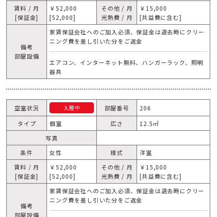
賃料 / 月
￥52,000
その他 / 月
￥15,000
[保証金]
[52,000]
光熱費 / 月
[共益費に含む]
家賃保証会社へのご加入必須、保証金は退去時にクリー
ニング費を差し引いた分をご返金
備考
部屋設備
エアコン、インターネット無料、ハンガーラック、照明
器具
空室状況
部屋番号
206
入居中
タイプ
個室
広さ
12.5㎡
写真
条件
女性
様式
洋室
賃料 / 月
￥52,000
その他 / 月
￥15,000
[保証金]
[52,000]
光熱費 / 月
[共益費に含む]
家賃保証会社へのご加入必須、保証金は退去時にクリー
ニング費を差し引いた分をご返金
備考
部屋設備