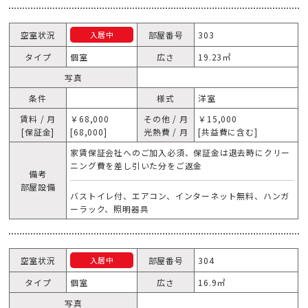
空室状況
部屋番号
303
入居中
タイプ
個室
広さ
19.23㎡
写真
条件
様式
洋室
賃料 / 月
￥68,000
その他 / 月
￥15,000
[保証金]
[68,000]
光熱費 / 月
[共益費に含む]
家賃保証会社へのご加入必須、保証金は退去時にクリー
ニング費を差し引いた分をご返金
備考
部屋設備
バストイレ付、エアコン、インターネット無料、ハンガ
ーラック、照明器具
空室状況
部屋番号
304
入居中
タイプ
個室
広さ
16.9㎡
写真