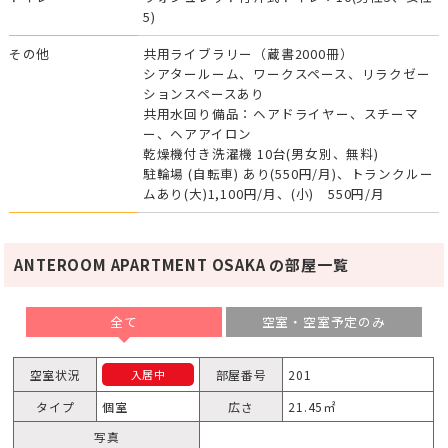
5)
その他
共用ライブラリー（蔵書2000冊）
シアタールーム、ワークスペース、リラクゼー
ションスペースあり
共用水回り備品：ヘアドライヤー、スチーマ
ー、ヘアアイロン
乾燥機付き洗濯機 10台(男女別、無料)
駐輪場 (自転車) あり(550円/月)、トランクルー
ムあり(大)1,100円/月、(小) 550円/月
ANTEROOM APARTMENT OSAKA の部屋一覧
全て
空室・空室予定のみ
空室状況
部屋番号
201
入居中
タイプ
個室
広さ
21.45㎡
写真