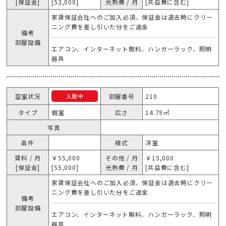
[保証金]
[53,000]
光熱費 / 月
[共益費に含む]
家賃保証会社へのご加入必須、保証金は退去時にクリー
ニング費を差し引いた分をご返金
備考
部屋設備
エアコン、インターネット無料、ハンガーラック、照明
器具
空室状況
部屋番号
210
入居中
タイプ
個室
広さ
14.79㎡
写真
条件
様式
洋室
賃料 / 月
￥55,000
その他 / 月
￥15,000
[保証金]
[55,000]
光熱費 / 月
[共益費に含む]
家賃保証会社へのご加入必須、保証金は退去時にクリー
ニング費を差し引いた分をご返金
備考
部屋設備
エアコン、インターネット無料、ハンガーラック、照明
器具