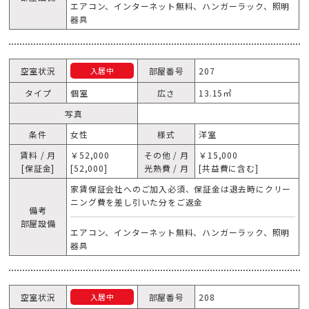
エアコン、インターネット無料、ハンガーラック、照明
器具
空室状況
部屋番号
207
入居中
タイプ
個室
広さ
13.15㎡
写真
条件
女性
様式
洋室
賃料 / 月
￥52,000
その他 / 月
￥15,000
[保証金]
[52,000]
光熱費 / 月
[共益費に含む]
家賃保証会社へのご加入必須、保証金は退去時にクリー
ニング費を差し引いた分をご返金
備考
部屋設備
エアコン、インターネット無料、ハンガーラック、照明
器具
空室状況
部屋番号
208
入居中