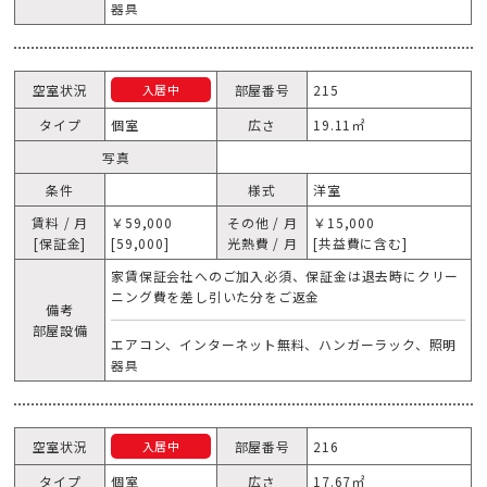
器具
空室状況
部屋番号
215
入居中
タイプ
個室
広さ
19.11㎡
写真
条件
様式
洋室
賃料 / 月
￥59,000
その他 / 月
￥15,000
[保証金]
[59,000]
光熱費 / 月
[共益費に含む]
家賃保証会社へのご加入必須、保証金は退去時にクリー
ニング費を差し引いた分をご返金
備考
部屋設備
エアコン、インターネット無料、ハンガーラック、照明
器具
空室状況
部屋番号
216
入居中
タイプ
個室
広さ
17.67㎡