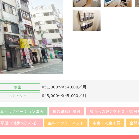
¥51,000～¥54,000／月
個室
¥45,000～¥45,000／月
ドミトリー
ーム・リノベーション済み
複数路線利用可
都心への好アクセス（30分
駅近（徒歩5分以内）
無料インターネット
敷金・礼金不要
全館