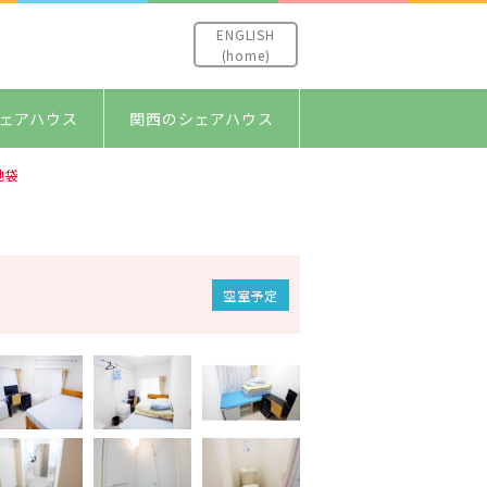
ENGLISH
(home)
ェアハウス
関西のシェアハウス
池袋
空室予定