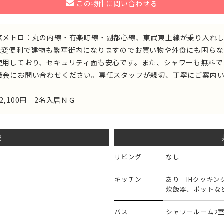
この物件に問い合わせる
京メトロ：丸の内線・有楽町線・副都心線、東武東上線が乗り入れ
大変便利で建物も繁華街内になりますのでお買い物や外食にも困らな
使用しており、セキュリティ面も安心です。また、シャワーも無料で
機会にお問い合わせください。専任スタッフが親切、丁寧にご案内
,100円 2名入居ＮＧ
報
リビング
なし
キッチン
あり IHクッキ
炊飯器、ポットな
バス
シャワールーム2