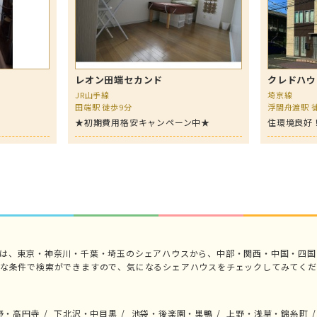
レオン田端セカンド
クレドハウ
JR山手線
埼京線
田端駅 徒歩9分
浮間舟渡駅 
★初期費用格安キャンペーン中★
住環境良好
では、東京・神奈川・千葉・埼玉のシェアハウスから、中部・関西・中国・四国
々な条件で検索ができますので、気になるシェアハウスをチェックしてみてくだ
野・高円寺
下北沢・中目黒
池袋・後楽園・巣鴨
上野・浅草・錦糸町