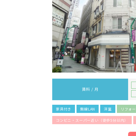
賃料 / 月
家具付き
無線LAN
洋室
リフォ
コンビニ・スーパー近い（徒歩5分以内）