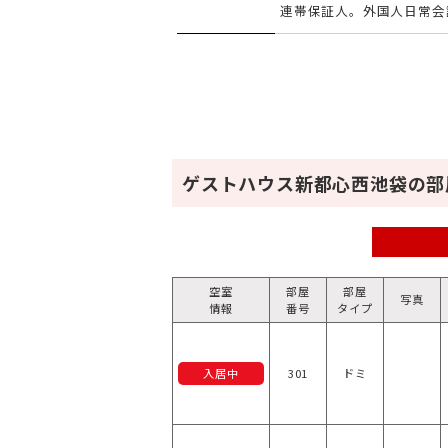
連帯保証人。外国人日常会
ゲストハウス新都心西池袋の部
空室
部屋
部屋
写真
情報
番号
タイプ
入居中
301
ドミ