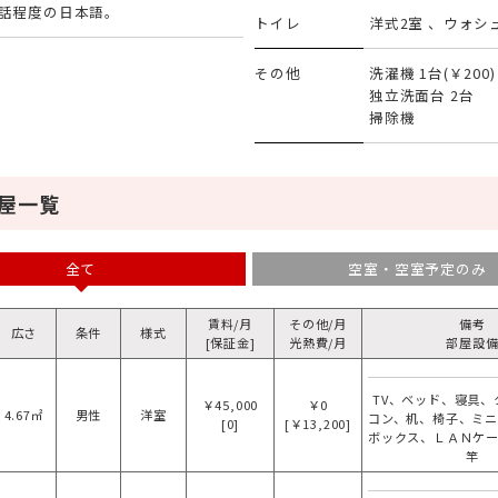
話程度の日本語。
トイレ
洋式2室 、ウォ
その他
洗濯機 1台(￥200)
独立洗面台 2台
掃除機
屋一覧
全て
空室・空室予定のみ
賃料/月
その他/月
備考
広さ
条件
様式
[保証金]
光熱費/月
部屋設
TV、ベッド、寝具、
￥45,000
￥0
4.67㎡
男性
洋室
コン、机、椅子、ミ
[0]
[￥13,200]
ボックス、ＬＡＮケ
竿