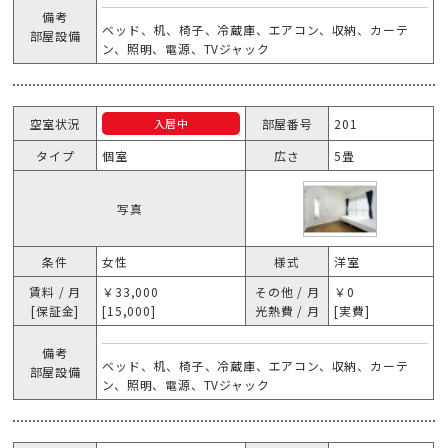
備考
ベッド、机、椅子、冷蔵庫、エアコン、収納、カーテ
部屋設備
ン、照明、電源、TVジャック
空室状況
部屋番号
201
入居中
タイプ
個室
広さ
5畳
写真
条件
女性
様式
洋室
賃料 / 月
￥33,000
その他 / 月
￥0
[保証金]
[15,000]
光熱費 / 月
[実費]
備考
ベッド、机、椅子、冷蔵庫、エアコン、収納、カーテ
部屋設備
ン、照明、電源、TVジャック