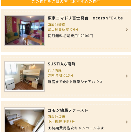
この物件をご覧の方におすすめの物件
東京コマドリ富士見台 ecoron ℃-ute
西武池袋線
富士見台駅 徒歩6分
初月無料初期費用12000円
SUSTIA方南町
丸ノ内線
方南町 徒歩13分
新宿まで6分♪新築シェアハウス
コモン練馬ファースト
西武池袋線
中村橋駅 徒歩5分
★初期費用格安キャンペーン中★