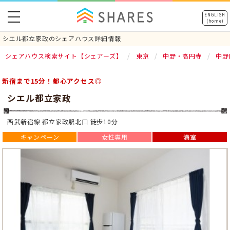
toggle
ENGLISH
(home)
navigation
シエル都立家政のシェアハウス詳細情報
シェアハウス検索サイト【シェアーズ】
東京
中野・高円寺
中野
新宿まで15分！都心アクセス◎
シエル都立家政
西武新宿線 都立家政駅北口 徒歩10分
キャンペーン
女性専用
満室