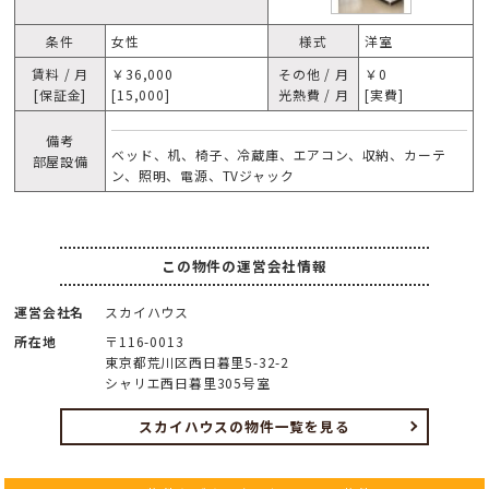
条件
女性
様式
洋室
賃料 / 月
￥36,000
その他 / 月
￥0
[保証金]
[15,000]
光熱費 / 月
[実費]
備考
ベッド、机、椅子、冷蔵庫、エアコン、収納、カーテ
部屋設備
ン、照明、電源、TVジャック
この物件の運営会社情報
運営会社名
スカイハウス
所在地
〒116-0013
東京都荒川区西日暮里5-32-2
シャリエ西日暮里305号室
スカイハウスの物件一覧を見る