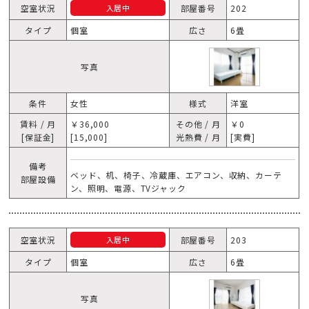
空室状況
部屋番号
202
入居中
タイプ
個室
広さ
6畳
写真
条件
女性
様式
洋室
賃料 / 月
￥36,000
その他 / 月
￥0
[保証金]
[15,000]
光熱費 / 月
[実費]
備考
ベッド、机、椅子、冷蔵庫、エアコン、収納、カーテ
部屋設備
ン、照明、電源、TVジャック
空室状況
部屋番号
203
入居中
タイプ
個室
広さ
6畳
写真