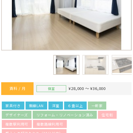
賃料 / 月
¥28,000 ～ ¥36,000
個室
家具付き
無線LAN
洋室
６畳以上
一軒家
デザイナーズ
リフォーム・リノベーション済み
住宅街
複数駅利用可
複数路線利用可