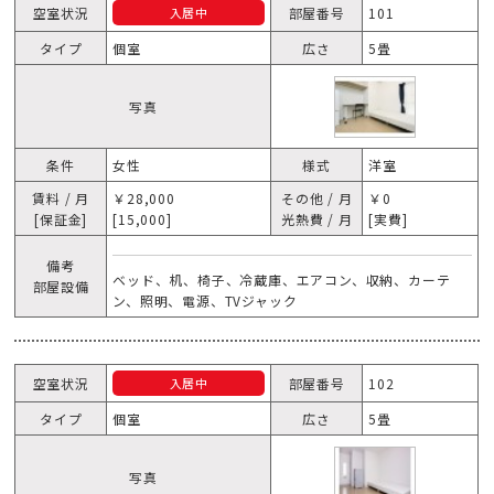
空室状況
部屋番号
101
入居中
タイプ
個室
広さ
5畳
写真
条件
女性
様式
洋室
賃料 / 月
￥28,000
その他 / 月
￥0
[保証金]
[15,000]
光熱費 / 月
[実費]
備考
ベッド、机、椅子、冷蔵庫、エアコン、収納、カーテ
部屋設備
ン、照明、電源、TVジャック
空室状況
部屋番号
102
入居中
タイプ
個室
広さ
5畳
写真