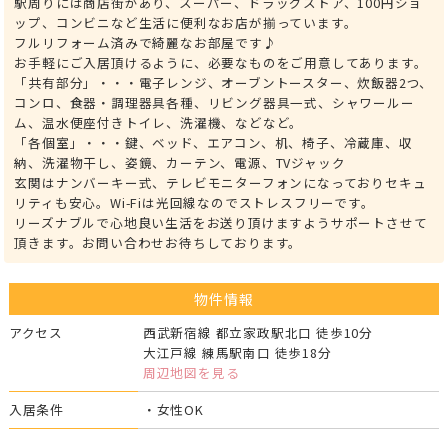
駅周りには商店街があり、スーパー、ドラッグストア、100円ショ
ップ、コンビニなど生活に便利なお店が揃っています。
フルリフォーム済みで綺麗なお部屋です♪
お手軽にご入居頂けるように、必要なものをご用意してあります。
「共有部分」・・・電子レンジ、オーブントースター、炊飯器2つ、
コンロ、食器・調理器具各種、リビング器具一式、シャワールー
ム、温水便座付きトイレ、洗濯機、などなど。
「各個室」・・・鍵、ベッド、エアコン、机、椅子、冷蔵庫、収
納、洗濯物干し、姿鏡、カーテン、電源、TVジャック
玄関はナンバーキー式、テレビモニターフォンになっておりセキュ
リティも安心。Wi-Fiは光回線なのでストレスフリーです。
リーズナブルで心地良い生活をお送り頂けますようサポートさせて
頂きます。お問い合わせお待ちしております。
物件情報
アクセス
西武新宿線 都立家政駅北口 徒歩10分
大江戸線 練馬駅南口 徒歩18分
周辺地図を見る
入居条件
・女性OK