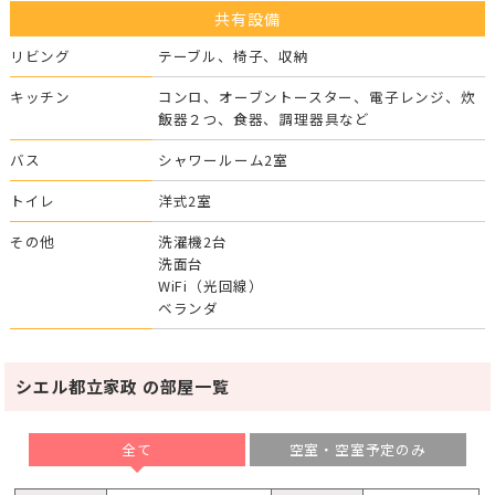
共有設備
リビング
テーブル、椅子、収納
キッチン
コンロ、オーブントースター、電子レンジ、炊
飯器２つ、食器、調理器具など
バス
シャワールーム2室
トイレ
洋式2室
その他
洗濯機2台
洗面台
WiFi（光回線）
ベランダ
シエル都立家政 の部屋一覧
全て
空室・空室予定のみ