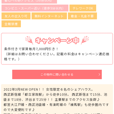
都心への好アクセス（30分以内）
コンビニ・スーパー近い（徒歩5分以内）
テレワークOK
友人の出入り可
無料インターネット
敷金・礼金不要
全館禁煙
条件付きで家賃毎月7,000円引き！
（詳細はお問い合わせください。記載の料金はキャンペーン適応価
格です。）
この物件に問い合わせる
2022年3月NEW OPEN！！ 女性限定６名のシェアハウス。
西武新宿線「都立家政駅」から徒歩10分。 西武新宿まで15分、池
袋まで18分、渋谷まで25分！！ 主要駅までのアクセス抜群♪
都営大江戸線・西武池袋線・有楽町線の「練馬駅」も徒歩圏内です
ので大変便利です♪