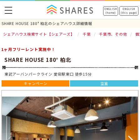
toggle
ENGLISH
ENGLISH
(home)
(this page)
navigation
SHARE HOUSE 180° 柏北のシェアハウス詳細情報
シェアハウス検索サイト【シェアーズ】
千葉
千葉市、その他
個
1ヶ月フリーレント実施中！
SHARE HOUSE 180° 柏北
東武アーバンパークライン 愛宕駅東口 徒歩15分
キャンペーン
空室