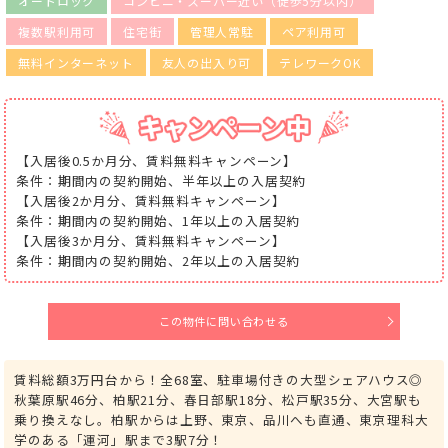
オートロック
コンビニ・スーパー近い（徒歩5分以内）
複数駅利用可
住宅街
管理人常駐
ペア利用可
無料インターネット
友人の出入り可
テレワークOK
【入居後0.5か月分、賃料無料キャンペーン】
条件：期間内の契約開始、半年以上の入居契約
【入居後2か月分、賃料無料キャンペーン】
条件：期間内の契約開始、1年以上の入居契約
【入居後3か月分、賃料無料キャンペーン】
条件：期間内の契約開始、2年以上の入居契約
この物件に問い合わせる
賃料総額3万円台から！全68室、駐車場付きの大型シェアハウス◎
秋葉原駅46分、柏駅21分、春日部駅18分、松戸駅35分、大宮駅も
乗り換えなし。柏駅からは上野、東京、品川へも直通、東京理科大
学のある「運河」駅まで3駅7分！