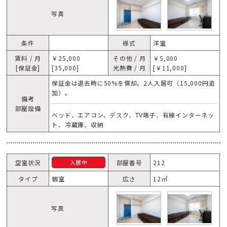
写真
条件
様式
洋室
賃料 / 月
￥25,000
その他 / 月
￥5,000
[保証金]
[35,000]
光熱費 / 月
[￥11,000]
保証金は退去時に50%を償却。2人入居可（15,000円追
加）。
備考
部屋設備
ベッド、エアコン、デスク、TV端子、有線インターネッ
ト、冷蔵庫、収納
空室状況
部屋番号
212
入居中
タイプ
個室
広さ
12㎡
写真