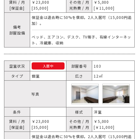
賃料 / 月
￥23,000
その他 / 月
￥5,000
[保証金]
[35,000]
光熱費 / 月
[￥11,000]
保証金は退去時に50%を償却。2人入居可（15,000円追
加）。
備考
部屋設備
ベッド、エアコン、デスク、TV端子、有線インターネッ
ト、冷蔵庫、収納
空室状況
部屋番号
103
入居中
タイプ
個室
広さ
12㎡
写真
条件
様式
洋室
賃料 / 月
￥23,000
その他 / 月
￥5,000
[保証金]
[35,000]
光熱費 / 月
[￥11,000]
保証金は退去時に50%を償却。2人入居可（15,000円追