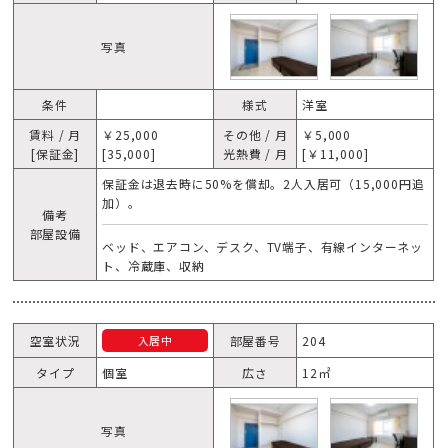
写真
条件
様式
洋室
賃料 / 月
￥25,000
その他 / 月
￥5,000
[保証金]
[35,000]
光熱費 / 月
[￥11,000]
保証金は退去時に50%を償却。2人入居可（15,000円追
加）。
備考
部屋設備
ベッド、エアコン、デスク、TV端子、有線インターネッ
ト、冷蔵庫、収納
空室状況
部屋番号
204
入居中
タイプ
個室
広さ
12㎡
写真