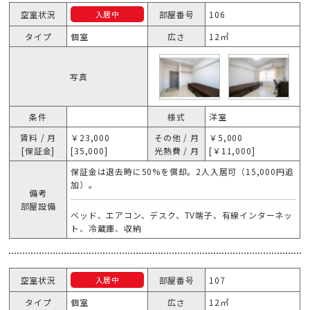
空室状況
部屋番号
106
入居中
タイプ
個室
広さ
12㎡
写真
条件
様式
洋室
賃料 / 月
￥23,000
その他 / 月
￥5,000
[保証金]
[35,000]
光熱費 / 月
[￥11,000]
保証金は退去時に50%を償却。2人入居可（15,000円追
加）。
備考
部屋設備
ベッド、エアコン、デスク、TV端子、有線インターネッ
ト、冷蔵庫、収納
空室状況
部屋番号
107
入居中
タイプ
個室
広さ
12㎡