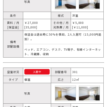
写真
条件
様式
洋室
賃料 / 月
￥27,000
その他 / 月
￥5,000
[保証金]
[35,000]
光熱費 / 月
[￥11,000]
保証金は退去時に50%を償却。2人入居可（15,000円追
加）。
備考
部屋設備
ベッド、エアコン、デスク、TV端子、有線インターネッ
ト、冷蔵庫、収納
空室状況
部屋番号
301
入居中
タイプ
個室
広さ
12㎡
写真