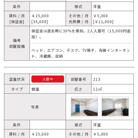
条件
様式
洋室
賃料 / 月
￥25,000
その他 / 月
￥5,000
[保証金]
[35,000]
光熱費 / 月
[￥11,000]
保証金は退去時に50%を償却。2人入居可（15,000円追
加）。
備考
部屋設備
ベッド、エアコン、デスク、TV端子、有線インターネッ
ト、冷蔵庫、収納
空室状況
部屋番号
213
入居中
タイプ
個室
広さ
12㎡
写真
条件
様式
洋室
賃料 / 月
￥25,000
その他 / 月
￥5,000