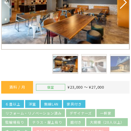
賃料 / 月
¥23,000 ～ ¥27,000
個室
６畳以上
洋室
無線LAN
家具付き
リフォーム・リノベーション済み
デザイナーズ
一軒家
駐輪場有り
テラス・屋上有り
庭付き
大規模（20人以上）