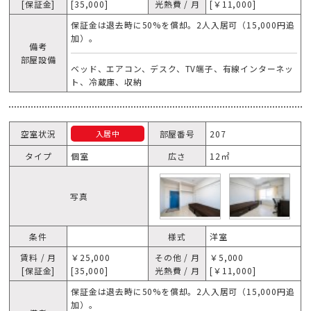
[保証金]
[35,000]
光熱費 / 月
[￥11,000]
保証金は退去時に50%を償却。2人入居可（15,000円追
加）。
備考
部屋設備
ベッド、エアコン、デスク、TV端子、有線インターネッ
ト、冷蔵庫、収納
空室状況
部屋番号
207
入居中
タイプ
個室
広さ
12㎡
写真
条件
様式
洋室
賃料 / 月
￥25,000
その他 / 月
￥5,000
[保証金]
[35,000]
光熱費 / 月
[￥11,000]
保証金は退去時に50%を償却。2人入居可（15,000円追
加）。