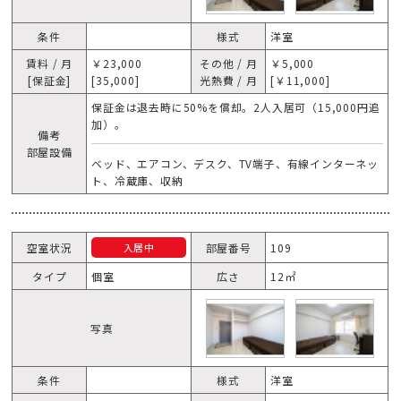
条件
様式
洋室
賃料 / 月
￥23,000
その他 / 月
￥5,000
[保証金]
[35,000]
光熱費 / 月
[￥11,000]
保証金は退去時に50%を償却。2人入居可（15,000円追
加）。
備考
部屋設備
ベッド、エアコン、デスク、TV端子、有線インターネッ
ト、冷蔵庫、収納
空室状況
部屋番号
109
入居中
タイプ
個室
広さ
12㎡
写真
条件
様式
洋室