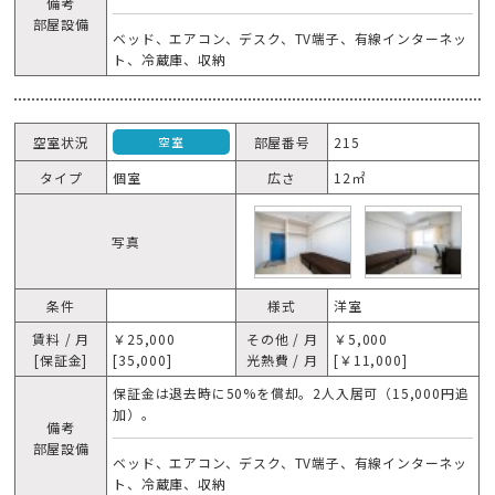
備考
部屋設備
ベッド、エアコン、デスク、TV端子、有線インターネッ
ト、冷蔵庫、収納
空室状況
部屋番号
215
空室
タイプ
個室
広さ
12㎡
写真
条件
様式
洋室
賃料 / 月
￥25,000
その他 / 月
￥5,000
[保証金]
[35,000]
光熱費 / 月
[￥11,000]
保証金は退去時に50%を償却。2人入居可（15,000円追
加）。
備考
部屋設備
ベッド、エアコン、デスク、TV端子、有線インターネッ
ト、冷蔵庫、収納