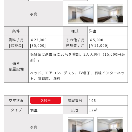
写真
条件
様式
洋室
賃料 / 月
￥23,000
その他 / 月
￥5,000
[保証金]
[35,000]
光熱費 / 月
[￥11,000]
保証金は退去時に50%を償却。2人入居可（15,000円追
加）。
備考
部屋設備
ベッド、エアコン、デスク、TV端子、有線インターネッ
ト、冷蔵庫、収納
空室状況
部屋番号
108
入居中
タイプ
個室
広さ
12㎡
写真