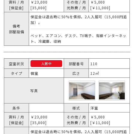
賃料 / 月
￥23,000
その他 / 月
￥5,000
[保証金]
[35,000]
光熱費 / 月
[￥11,000]
保証金は退去時に50%を償却。2人入居可（15,000円追
加）。
備考
部屋設備
ベッド、エアコン、デスク、TV端子、有線インターネッ
ト、冷蔵庫、収納
空室状況
部屋番号
110
入居中
タイプ
個室
広さ
12㎡
写真
条件
様式
洋室
賃料 / 月
￥23,000
その他 / 月
￥5,000
[保証金]
[35,000]
光熱費 / 月
[￥11,000]
保証金は退去時に50%を償却。2人入居可（15,000円追