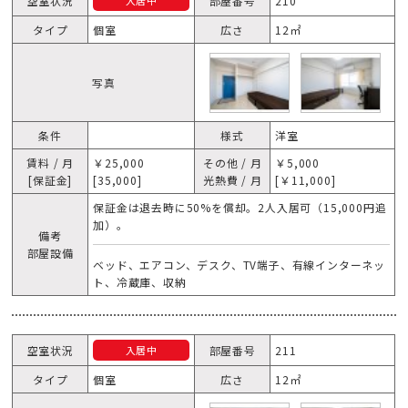
空室状況
部屋番号
210
入居中
タイプ
個室
広さ
12㎡
写真
条件
様式
洋室
賃料 / 月
￥25,000
その他 / 月
￥5,000
[保証金]
[35,000]
光熱費 / 月
[￥11,000]
保証金は退去時に50%を償却。2人入居可（15,000円追
加）。
備考
部屋設備
ベッド、エアコン、デスク、TV端子、有線インターネッ
ト、冷蔵庫、収納
空室状況
部屋番号
211
入居中
タイプ
個室
広さ
12㎡