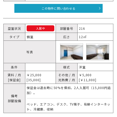
この物件に問い合わせる
空室状況
部屋番号
216
入居中
タイプ
個室
広さ
12㎡
写真
条件
様式
洋室
賃料 / 月
￥25,000
その他 / 月
￥5,000
[保証金]
[35,000]
光熱費 / 月
[￥11,000]
保証金は退去時に50%を償却。2人入居可（15,000円追
加）。
備考
部屋設備
ベッド、エアコン、デスク、TV端子、有線インターネッ
ト、冷蔵庫、収納