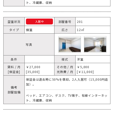
ト、冷蔵庫、収納
空室状況
部屋番号
201
入居中
タイプ
個室
広さ
12㎡
写真
条件
様式
洋室
賃料 / 月
￥27,000
その他 / 月
￥5,000
[保証金]
[35,000]
光熱費 / 月
[￥11,000]
保証金は退去時に50%を償却。2人入居可（15,000円追
加）。
備考
部屋設備
ベッド、エアコン、デスク、TV端子、有線インターネッ
ト、冷蔵庫、収納