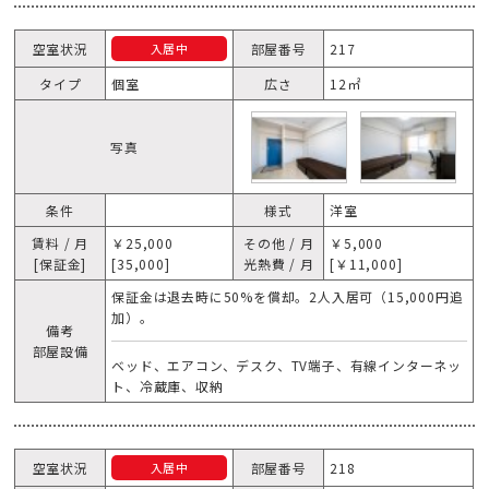
空室状況
部屋番号
217
入居中
タイプ
個室
広さ
12㎡
写真
条件
様式
洋室
賃料 / 月
￥25,000
その他 / 月
￥5,000
[保証金]
[35,000]
光熱費 / 月
[￥11,000]
保証金は退去時に50%を償却。2人入居可（15,000円追
加）。
備考
部屋設備
ベッド、エアコン、デスク、TV端子、有線インターネッ
ト、冷蔵庫、収納
空室状況
部屋番号
218
入居中