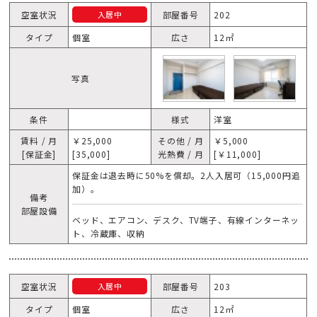
空室状況
部屋番号
202
入居中
タイプ
個室
広さ
12㎡
写真
条件
様式
洋室
賃料 / 月
￥25,000
その他 / 月
￥5,000
[保証金]
[35,000]
光熱費 / 月
[￥11,000]
保証金は退去時に50%を償却。2人入居可（15,000円追
加）。
備考
部屋設備
ベッド、エアコン、デスク、TV端子、有線インターネッ
ト、冷蔵庫、収納
空室状況
部屋番号
203
入居中
タイプ
個室
広さ
12㎡