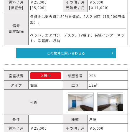
賃料 / 月
￥25,000
その他 / 月
￥5,000
[保証金]
[35,000]
光熱費 / 月
[￥11,000]
保証金は退去時に50%を償却。2人入居可（15,000円追
加）。
備考
部屋設備
ベッド、エアコン、デスク、TV端子、有線インターネッ
ト、冷蔵庫、収納
この物件に問い合わせる
空室状況
部屋番号
206
入居中
タイプ
個室
広さ
12㎡
写真
条件
様式
洋室
賃料 / 月
￥25,000
その他 / 月
￥5,000