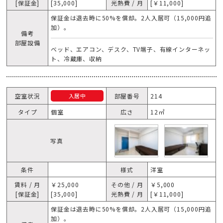
[保証金]
[35,000]
光熱費 / 月
[￥11,000]
保証金は退去時に50%を償却。2人入居可（15,000円追
加）。
備考
部屋設備
ベッド、エアコン、デスク、TV端子、有線インターネッ
ト、冷蔵庫、収納
空室状況
部屋番号
214
入居中
タイプ
個室
広さ
12㎡
写真
条件
様式
洋室
賃料 / 月
￥25,000
その他 / 月
￥5,000
[保証金]
[35,000]
光熱費 / 月
[￥11,000]
保証金は退去時に50%を償却。2人入居可（15,000円追
加）。