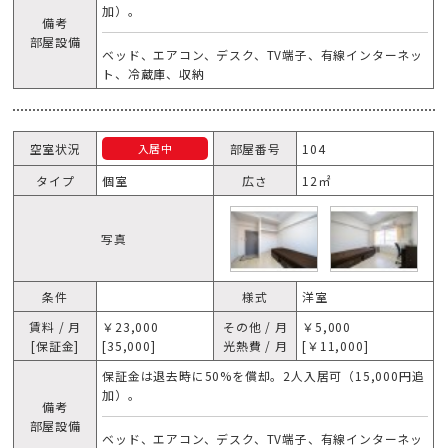
加）。
備考
部屋設備
ベッド、エアコン、デスク、TV端子、有線インターネッ
ト、冷蔵庫、収納
空室状況
部屋番号
104
入居中
タイプ
個室
広さ
12㎡
写真
条件
様式
洋室
賃料 / 月
￥23,000
その他 / 月
￥5,000
[保証金]
[35,000]
光熱費 / 月
[￥11,000]
保証金は退去時に50%を償却。2人入居可（15,000円追
加）。
備考
部屋設備
ベッド、エアコン、デスク、TV端子、有線インターネッ