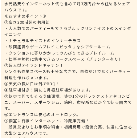
水光熱費やインターネット代も含めて月3万円台から住めるシェア
ハウスです。
≪おすすめポイント≫
①広さ300㎡超の共用部
・大人数でのパーティーもできるブルックリンテイストのメインダ
イニング
・ナチュラルテイストのインナーテラス
・映画鑑賞やゲームプレイにピッタリなシアタールーム
・クッションに寄りかかってのんびりできるプレイルーム
・仕事や勉強に集中できるワークスペース（プリンター有り）
②超大型アイランドキッチン！
シンクも作業スペースも十分な広さで、自炊だけでなくパーティー
料理も作れちゃいます。
③天気の良い日は外でBBQ！
④駐車場付き！隣にも月極駐車場があります。
⑤徒歩で何でもそろう住環境。徒歩1分のドラックストアやコンビ
ニ、スーパー、スポーツジム、病院、市役所などが全て徒歩圏内で
す。
⑥エントランスは安心のオートロック。
⑦個室に有線インターネット、冷蔵庫完備！
一般賃貸よりもお手頃な料金・初期費用で設備充実、快適に住める
大型シェアハウスです。