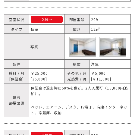
空室状況
部屋番号
209
入居中
タイプ
個室
広さ
12㎡
写真
条件
様式
洋室
賃料 / 月
￥25,000
その他 / 月
￥5,000
[保証金]
[35,000]
光熱費 / 月
[￥11,000]
保証金は退去時に50%を償却。2人入居可（15,000円追
加）。
備考
部屋設備
ベッド、エアコン、デスク、TV端子、有線インターネッ
ト、冷蔵庫、収納