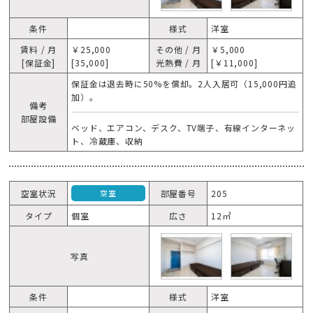
条件
様式
洋室
賃料 / 月
￥25,000
その他 / 月
￥5,000
[保証金]
[35,000]
光熱費 / 月
[￥11,000]
保証金は退去時に50%を償却。2人入居可（15,000円追
加）。
備考
部屋設備
ベッド、エアコン、デスク、TV端子、有線インターネッ
ト、冷蔵庫、収納
空室状況
部屋番号
205
空室
タイプ
個室
広さ
12㎡
写真
条件
様式
洋室