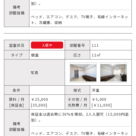
加）。
備考
部屋設備
ベッド、エアコン、デスク、TV端子、有線インターネッ
ト、冷蔵庫、収納
空室状況
部屋番号
111
入居中
タイプ
個室
広さ
12㎡
写真
条件
様式
洋室
賃料 / 月
￥25,000
その他 / 月
￥5,000
[保証金]
[35,000]
光熱費 / 月
[￥11,000]
保証金は退去時に50%を償却。2人入居可（15,000円追
加）。
備考
部屋設備
ベッド、エアコン、デスク、TV端子、有線インターネッ