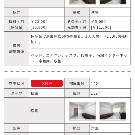
条件
様式
洋室
賃料 / 月
￥23,000
その他 / 月
￥5,000
[保証金]
[35,000]
光熱費 / 月
[￥11,000]
保証金は退去時に50%を償却。2人入居可（15,000円追
加）。
備考
部屋設備
ベッド、エアコン、デスク、TV端子、有線インターネッ
ト、冷蔵庫、収納
空室状況
部屋番号
102
入居中
タイプ
個室
広さ
12㎡
写真
条件
様式
洋室