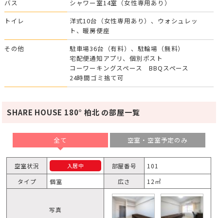
バス
シャワー室14室（女性専用あり）
トイレ
洋式10台（女性専用あり）、ウォシュレッ
ト、暖房便座
その他
駐車場36台（有料）、駐輪場（無料）
宅配便通知アプリ、個別ポスト
コーワーキングスペース BBQスペース
24時間ゴミ捨て可
SHARE HOUSE 180° 柏北 の部屋一覧
全て
空室・空室予定のみ
空室状況
部屋番号
101
入居中
タイプ
個室
広さ
12㎡
写真