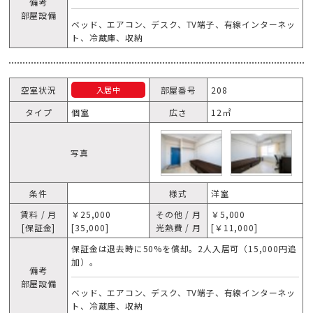
備考
部屋設備
ベッド、エアコン、デスク、TV端子、有線インターネッ
ト、冷蔵庫、収納
空室状況
部屋番号
208
入居中
タイプ
個室
広さ
12㎡
写真
条件
様式
洋室
賃料 / 月
￥25,000
その他 / 月
￥5,000
[保証金]
[35,000]
光熱費 / 月
[￥11,000]
保証金は退去時に50%を償却。2人入居可（15,000円追
加）。
備考
部屋設備
ベッド、エアコン、デスク、TV端子、有線インターネッ
ト、冷蔵庫、収納