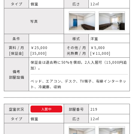
タイプ
個室
広さ
12㎡
写真
条件
様式
洋室
賃料 / 月
￥25,000
その他 / 月
￥5,000
[保証金]
[35,000]
光熱費 / 月
[￥11,000]
保証金は退去時に50%を償却。2人入居可（15,000円追
加）。
備考
部屋設備
ベッド、エアコン、デスク、TV端子、有線インターネッ
ト、冷蔵庫、収納
空室状況
部屋番号
219
入居中
タイプ
個室
広さ
12㎡