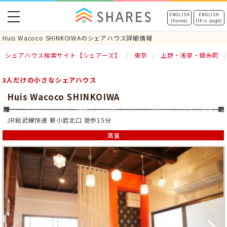
toggle
ENGLISH
ENGLISH
(home)
(this page)
navigation
Huis Wacoco SHINKOIWAのシェアハウス詳細情報
シェアハウス検索サイト【シェアーズ】
東京
上野・浅草・錦糸町
3人だけの小さなシェアハウス
Huis Wacoco SHINKOIWA
JR総武線快速 新小岩北口 徒歩15分
満室