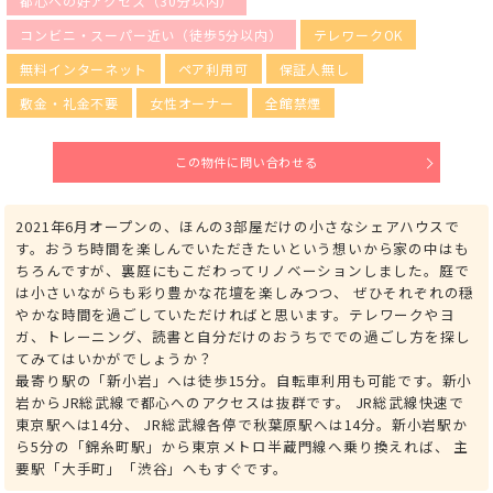
都心への好アクセス（30分以内）
コンビニ・スーパー近い（徒歩5分以内）
テレワークOK
無料インターネット
ペア利用可
保証人無し
敷金・礼金不要
女性オーナー
全館禁煙
この物件に問い合わせる
2021年6月オープンの、ほんの3部屋だけの小さなシェアハウスで
す。おうち時間を楽しんでいただきたいという想いから家の中はも
ちろんですが、裏庭にもこだわってリノベーションしました。庭で
は小さいながらも彩り豊かな花壇を楽しみつつ、 ぜひそれぞれの穏
やかな時間を過ごしていただければと思います。テレワークやヨ
ガ、トレーニング、読書と自分だけのおうちででの過ごし方を探し
てみてはいかがでしょうか？
最寄り駅の「新小岩」へは徒歩15分。自転車利用も可能です。新小
岩からJR総武線で都心へのアクセスは抜群です。 JR総武線快速で
東京駅へは14分、 JR総武線各停で秋葉原駅へは14分。新小岩駅か
ら5分の「錦糸町駅」から東京メトロ半蔵門線へ乗り換えれば、 主
要駅「大手町」「渋谷」へもすぐです。