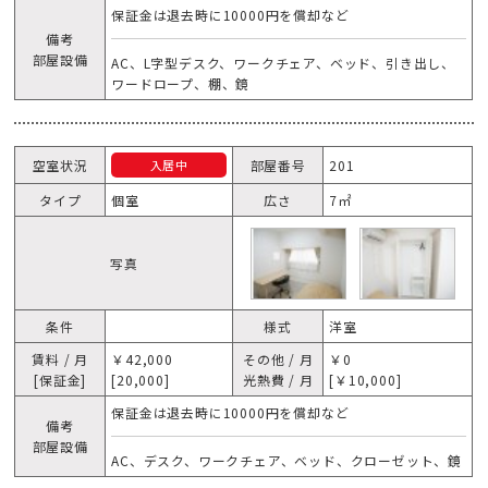
保証金は退去時に10000円を償却など
備考
部屋設備
AC、L字型デスク、ワークチェア、ベッド、引き出し、
ワードロープ、棚、鏡
空室状況
部屋番号
201
入居中
タイプ
個室
広さ
7㎡
写真
条件
様式
洋室
賃料 / 月
￥42,000
その他 / 月
￥0
[保証金]
[20,000]
光熱費 / 月
[￥10,000]
保証金は退去時に10000円を償却など
備考
部屋設備
AC、デスク、ワークチェア、ベッド、クローゼット、鏡