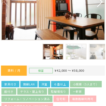
賃料 / 月
¥42,000 ～ ¥58,000
個室
家具付き
無線LAN
洋室
６畳以上
小規模（5人まで）
庭付き
テラス・屋上有り
駐輪場有り
一軒家
リフォーム・リノベーション済み
住宅街
複数路線利用可