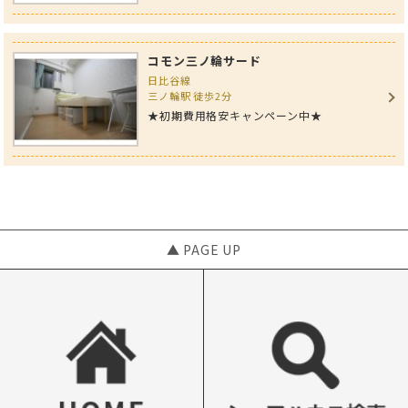
コモン三ノ輪サード
日比谷線
三ノ輪駅 徒歩2分
★初期費用格安キャンペーン中★
▲ PAGE UP