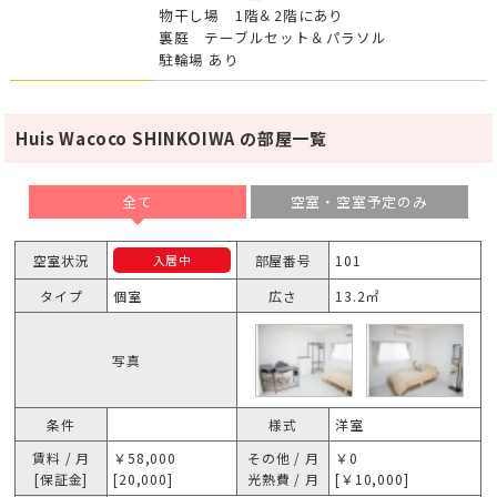
物干し場 1階＆2階にあり
裏庭 テーブルセット＆パラソル
駐輪場 あり
Huis Wacoco SHINKOIWA の部屋一覧
全て
空室・空室予定のみ
空室状況
部屋番号
101
入居中
タイプ
個室
広さ
13.2㎡
写真
条件
様式
洋室
賃料 / 月
￥58,000
その他 / 月
￥0
[保証金]
[20,000]
光熱費 / 月
[￥10,000]