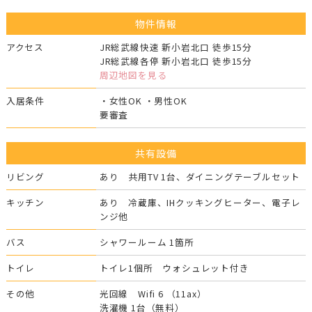
物件情報
アクセス
JR総武線快速 新小岩北口 徒歩15分
JR総武線各停 新小岩北口 徒歩15分
周辺地図を見る
入居条件
・女性OK ・男性OK
要審査
共有設備
リビング
あり 共用TV 1台、ダイニングテーブルセット
キッチン
あり 冷蔵庫、IHクッキングヒーター、電子レ
ンジ他
バス
シャワールーム 1箇所
トイレ
トイレ1個所 ウォシュレット付き
その他
光回線 Wifi 6 （11ax）
洗濯機 1台（無料）