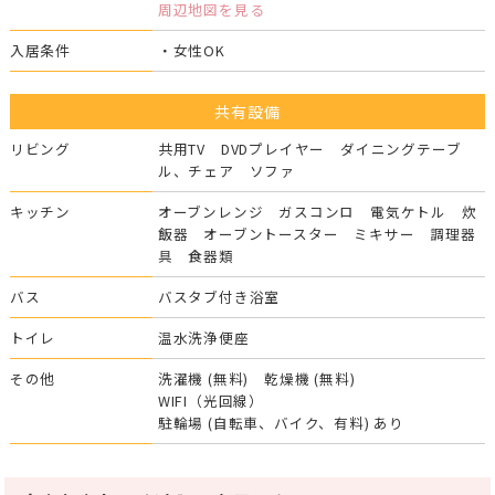
周辺地図を見る
入居条件
・女性OK
共有設備
リビング
共用TV DVDプレイヤー ダイニングテーブ
ル、チェア ソファ
キッチン
オーブンレンジ ガスコンロ 電気ケトル 炊
飯器 オーブントースター ミキサー 調理器
具 食器類
バス
バスタブ付き浴室
トイレ
温水洗浄便座
その他
洗濯機 (無料) 乾燥機 (無料)
WIFI（光回線）
駐輪場 (自転車、バイク、有料) あり