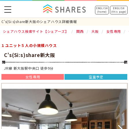
toggle
ENGLISH
ENGLISH
(home)
(this page)
navigation
C's(Si:s)share新大阪のシェアハウス詳細情報
シェアハウス検索サイト【シェアーズ】
関西
大阪
女性専用
１ユニット５人の小規模ハウス
C's(Si:s)share新大阪
JR線 新大阪駅中央口 徒歩9分
女性専用
空室予定