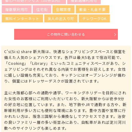
都心への好アクセス（30分以内）
複数路線利用可
複数駅利用可
住宅街
全館禁煙
敷金・礼金不要
無料インターネット
友人の出入り可
テレワークOK
この物件に問い合わせる
C’s(Si:s) share 新大阪は、快適なシェアリビングスペースと個室を
備えた人気のシェアハウスです。各戸は最大5名まで宿泊可能で、
「Cooking」「Library」といったコミュニティスペースがあり、シ
ェアリビングはそれぞれ異なる内装でお客様をお迎えします。女性
に嬉しい設備も充実しており、キッチンにはオーブンレンジが備わ
り、個室にはドレッサーデスクが設置されています。
主に大阪都心部への通勤や通学、ワーキングホリデーを目的にされ
た女性のお客様にご利用いただいており、新大阪駅からは徒歩9分
の好立地に位置しています。また、地下鉄やJRで通勤する方や、新
幹線利用が多い方にも便利な環境にあります。豊中方面や宝塚に行
かれたい方は、阪急三国駅から乗換なしでアクセスできます。治安
の良いファミリー層の多い街並みにあり、自転車があれば淀川河川
敷へのサイクリングも楽しめます。