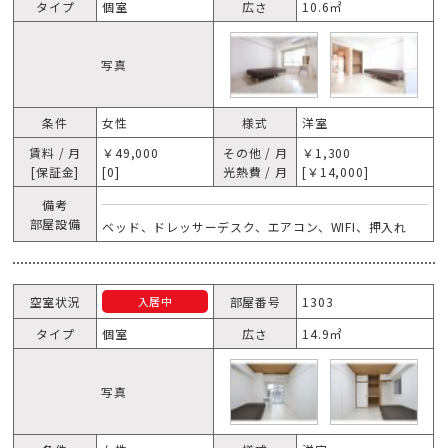
タイプ
個室
広さ
10.6㎡
写真
条件
女性
様式
洋室
賃料 / 月
￥49,000
その他 / 月
￥1,300
[保証金]
[0]
光熱費 / 月
[￥14,000]
備考
部屋設備
ベッド、ドレッサーデスク、エアコン、WIFI、押入れ
空室状況
部屋番号
1303
入居中
タイプ
個室
広さ
14.9㎡
写真