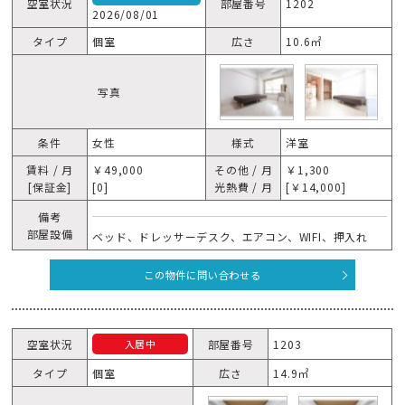
空室状況
部屋番号
1202
2026/08/01
タイプ
個室
広さ
10.6㎡
写真
条件
女性
様式
洋室
賃料 / 月
￥49,000
その他 / 月
￥1,300
[保証金]
[0]
光熱費 / 月
[￥14,000]
備考
部屋設備
ベッド、ドレッサーデスク、エアコン、WIFI、押入れ
この物件に問い合わせる
空室状況
部屋番号
1203
入居中
タイプ
個室
広さ
14.9㎡