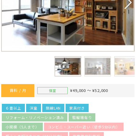
賃料 / 月
¥49,000 ～ ¥52,000
個室
６畳以上
洋室
無線LAN
家具付き
リフォーム・リノベーション済み
駐輪場有り
小規模（5人まで）
コンビニ・スーパー近い（徒歩5分以内）