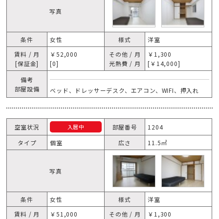
写真
条件
女性
様式
洋室
賃料 / 月
￥52,000
その他 / 月
￥1,300
[保証金]
[0]
光熱費 / 月
[￥14,000]
備考
部屋設備
ベッド、ドレッサーデスク、エアコン、WIFI、押入れ
空室状況
部屋番号
1204
入居中
タイプ
個室
広さ
11.5㎡
写真
条件
女性
様式
洋室
賃料 / 月
￥51,000
その他 / 月
￥1,300