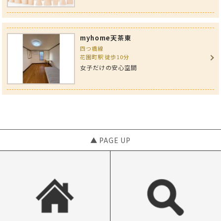
myhome天茶東
四つ橋線
花園町駅 徒歩10分
女子だけの安心空間
▲ PAGE UP