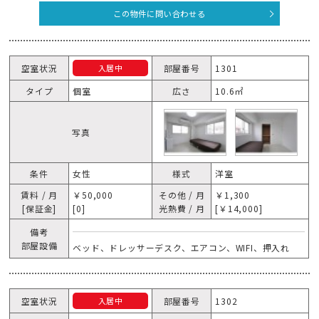
この物件に問い合わせる
空室状況
部屋番号
1301
入居中
タイプ
個室
広さ
10.6㎡
写真
条件
女性
様式
洋室
賃料 / 月
￥50,000
その他 / 月
￥1,300
[保証金]
[0]
光熱費 / 月
[￥14,000]
備考
部屋設備
ベッド、ドレッサーデスク、エアコン、WIFI、押入れ
空室状況
部屋番号
1302
入居中