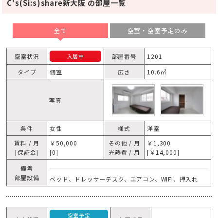
C's(Si:s)share新大阪 の部屋一覧
全て
空室・空室予定のみ
空室状況
部屋番号
1201
入居中
タイプ
個室
広さ
10.6㎡
写真
条件
女性
様式
洋室
賃料 / 月
￥50,000
その他 / 月
￥1,300
[保証金]
[0]
光熱費 / 月
[￥14,000]
備考
部屋設備
ベッド、ドレッサーデスク、エアコン、WIFI、押入れ
空室予定