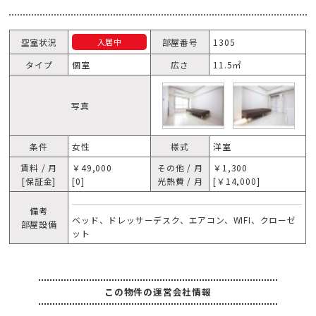
空室状況
部屋番号
1305
入居中
タイプ
個室
広さ
11.5㎡
写真
条件
女性
様式
洋室
賃料 / 月
￥49,000
その他 / 月
￥1,300
[保証金]
[0]
光熱費 / 月
[￥14,000]
備考
ベッド、ドレッサーデスク、エアコン、WIFI、クローゼ
部屋設備
ット
この物件の運営会社情報