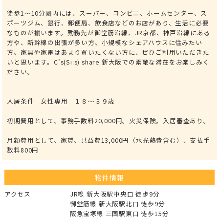
徒歩1～10分圏内には、スーパー、コンビニ、ホームセンター、ス
ポーツジム、銀行、郵便局、飲食店などのお店があり、生活に必要
なものが揃います。勤務先が御堂筋沿線、JR京都、神戸沿線にある
方や、新幹線の出張が多い方、小規模なシェアハウスに住みたい
方、家具や家電はあまり買いたくない方に、ぜひご利用いただきた
いと思います。C’s(Si:s) share 新大阪での素敵な滞在をお楽しみく
ださい。
入居条件 女性専用 １８～３９歳
初期費用として、事務手数料20,000円。火災保険。入居審査あり。
月額費用として、家賃、共益費13,000円（水光熱費含む）、支払手
数料800円
物件情報
アクセス
JR線 新大阪駅中央口 徒歩9分
御堂筋線 新大阪駅北口 徒歩9分
阪急宝塚線 三国駅東口 徒歩15分