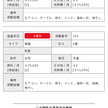
[保証金]
[0]
光熱費 / 月
[￥15,000]
備考
部屋設備
エアコン、テーブル、椅子、ベッド、寝具一式、物干し
空室状況
部屋番号
203
入居中
タイプ
個室
広さ
6畳
写真
条件
女性
様式
洋室
賃料 / 月
￥29,000
その他 / 月
￥0
[保証金]
[0]
光熱費 / 月
[￥15,000]
備考
エアコン、テーブル、椅子、ベッド、寝具一式、収納、
部屋設備
物干し
この物件の運営会社情報