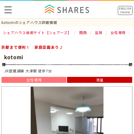
toggle
ENGLISH
(home)
navigation
kotomiのシェアハウス詳細情報
シェアハウス検索サイト【シェアーズ】
関西
滋賀
女性専用
京都まで便利！ 家庭菜園あり♪
kotomi
JR琵琶湖線 大津駅 徒歩7分
女性専用
満室