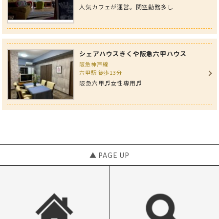
人気カフェが運営。関空勤務多し
シェアハウスきくや阪急六甲ハウス
阪急神戸線
六甲駅 徒歩13分
阪急六甲♬女性専用♬
▲ PAGE UP