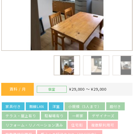
賃料 / 月
¥29,000 ～ ¥29,000
個室
家具付き
無線LAN
洋室
小規模（5人まで）
庭付き
テラス・屋上有り
駐輪場有り
一軒家
デザイナーズ
リフォーム・リノベーション済み
住宅街
複数駅利用可