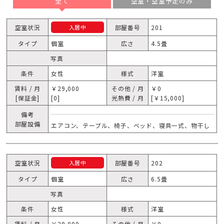
全て
空室・空室予定のみ
空室状況
部屋番号
201
入居中
タイプ
個室
広さ
4.5畳
写真
条件
女性
様式
洋室
賃料 / 月
￥29,000
その他 / 月
￥0
[保証金]
[0]
光熱費 / 月
[￥15,000]
備考
部屋設備
エアコン、テーブル、椅子、ベッド、寝具一式、物干し
空室状況
部屋番号
202
入居中
タイプ
個室
広さ
6.5畳
写真
条件
女性
様式
洋室
賃料 / 月
￥29,000
その他 / 月
￥0