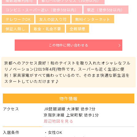
複数路線利用可
都心への好アクセス（30分以内）
コンビニ・スーパー近い（徒歩5分以内）
駅近（徒歩5分以内）
テレワークOK
友人の出入り可
無料インターネット
保証人無し
敷金・礼金不要
全館禁煙
この物件に問い合わせる
京都へのアクセス良好！和のテイストを取り入れたオシャレなフル
リノベーション(2019年4月)物件です。スーパーも近く生活に便
利！家具家電がすべて備わっているので、そのまま快適な新生活を
スタートしていただけます♪
物件情報
アクセス
JR琵琶湖線 大津駅 徒歩7分
京阪京津線 上栄町駅 徒歩1分
周辺地図を見る
入居条件
・女性OK