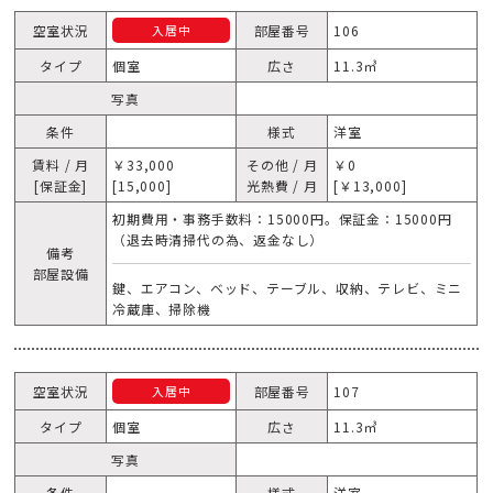
空室状況
部屋番号
106
入居中
タイプ
個室
広さ
11.3㎥
写真
条件
様式
洋室
賃料 / 月
￥33,000
その他 / 月
￥0
[保証金]
[15,000]
光熱費 / 月
[￥13,000]
初期費用・事務手数料：15000円。保証金：15000円
（退去時清掃代の為、返金なし）
備考
部屋設備
鍵、エアコン、ベッド、テーブル、収納、テレビ、ミニ
冷蔵庫、掃除機
空室状況
部屋番号
107
入居中
タイプ
個室
広さ
11.3㎥
写真
条件
様式
洋室