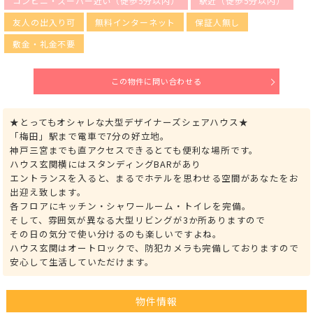
コンビニ・スーパー近い（徒歩5分以内）
駅近（徒歩5分以内）
友人の出入り可
無料インターネット
保証人無し
敷金・礼金不要
この物件に問い合わせる
★とってもオシャレな大型デザイナーズシェアハウス★
「梅田」駅まで電車で7分の好立地。
神戸三宮までも直アクセスできるとても便利な場所です。
ハウス玄関横にはスタンディングBARがあり
エントランスを入ると、まるでホテルを思わせる空間があなたをお
出迎え致します。
各フロアにキッチン・シャワールーム・トイレを完備。
そして、雰囲気が異なる大型リビングが3か所ありますので
その日の気分で使い分けるのも楽しいですよね。
ハウス玄関はオートロックで、防犯カメラも完備しておりますので
安心して生活していただけます。
物件情報