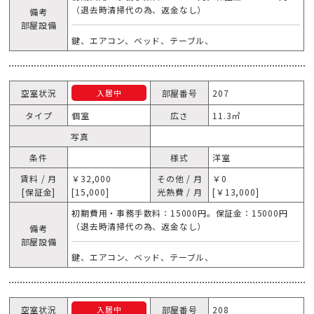
（退去時清掃代の為、返金なし）
備考
部屋設備
鍵、エアコン、ベッド、テーブル、
空室状況
部屋番号
207
入居中
タイプ
個室
広さ
11.3㎥
写真
条件
様式
洋室
賃料 / 月
￥32,000
その他 / 月
￥0
[保証金]
[15,000]
光熱費 / 月
[￥13,000]
初期費用・事務手数料：15000円。保証金：15000円
（退去時清掃代の為、返金なし）
備考
部屋設備
鍵、エアコン、ベッド、テーブル、
空室状況
部屋番号
208
入居中