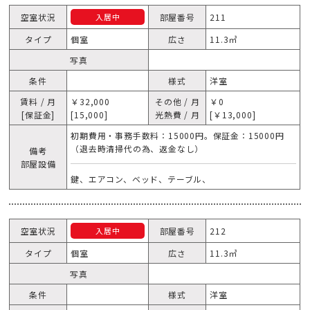
空室状況
部屋番号
211
入居中
タイプ
個室
広さ
11.3㎥
写真
条件
様式
洋室
賃料 / 月
￥32,000
その他 / 月
￥0
[保証金]
[15,000]
光熱費 / 月
[￥13,000]
初期費用・事務手数料：15000円。保証金：15000円
（退去時清掃代の為、返金なし）
備考
部屋設備
鍵、エアコン、ベッド、テーブル、
空室状況
部屋番号
212
入居中
タイプ
個室
広さ
11.3㎥
写真
条件
様式
洋室