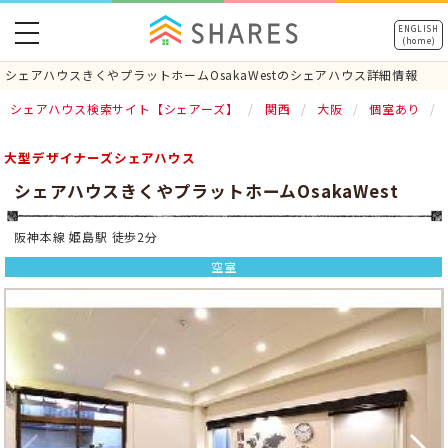
toggle
ENGLISH
(home)
navigation
シェアハウスきくやプラットホームOsakaWestのシェアハウス詳細情報
シェアハウス検索サイト【シェアーズ】
関西
大阪
個室あり
大型デザイナーズシェアハウス
シェアハウスきくやプラットホームOsakaWest
阪神本線 姫島駅 徒歩2分
空室