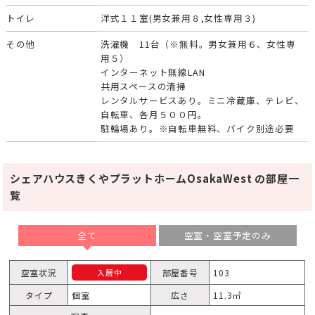
トイレ
洋式１１室(男女兼用８,女性専用３)
その他
洗濯機 11台（※無料。男女兼用６、女性専
用５）
インターネット無線LAN
共用スペースの清掃
レンタルサービスあり。ミニ冷蔵庫、テレビ、
自転車、各月５００円。
駐輪場あり。※自転車無料、バイク別途必要
シェアハウスきくやプラットホームOsakaWest の部屋一
覧
全て
空室・空室予定のみ
空室状況
部屋番号
103
入居中
タイプ
個室
広さ
11.3㎥