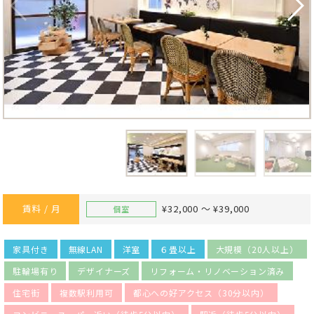
賃料 / 月
¥32,000 ～ ¥39,000
個室
家具付き
無線LAN
洋室
６畳以上
大規模（20人以上）
駐輪場有り
デザイナーズ
リフォーム・リノベーション済み
住宅街
複数駅利用可
都心への好アクセス（30分以内）