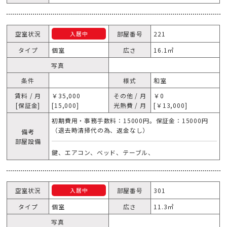
空室状況
部屋番号
221
入居中
タイプ
個室
広さ
16.1㎥
写真
条件
様式
和室
賃料 / 月
￥35,000
その他 / 月
￥0
[保証金]
[15,000]
光熱費 / 月
[￥13,000]
初期費用・事務手数料：15000円。保証金：15000円
（退去時清掃代の為、返金なし）
備考
部屋設備
鍵、エアコン、ベッド、テーブル、
空室状況
部屋番号
301
入居中
タイプ
個室
広さ
11.3㎥
写真