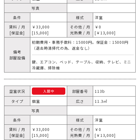
写真
条件
様式
洋室
賃料 / 月
￥33,000
その他 / 月
￥0
[保証金]
[15,000]
光熱費 / 月
[￥13,000]
初期費用・事務手数料：15000円。保証金：15000円
（退去時清掃代の為、返金なし）
備考
部屋設備
鍵、エアコン、ベッド、テーブル、収納、テレビ、ミニ
冷蔵庫、掃除機
空室状況
部屋番号
113b
入居中
タイプ
個室
広さ
11.3㎥
写真
条件
様式
洋室
賃料 / 月
￥33,000
その他 / 月
￥0
[保証金]
[15,000]
光熱費 / 月
[￥13,000]