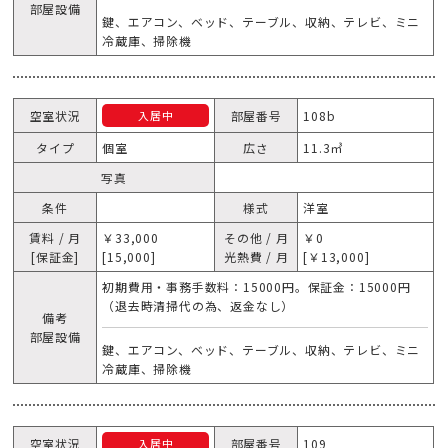
部屋設備
鍵、エアコン、ベッド、テーブル、収納、テレビ、ミニ
冷蔵庫、掃除機
空室状況
部屋番号
108b
入居中
タイプ
個室
広さ
11.3㎥
写真
条件
様式
洋室
賃料 / 月
￥33,000
その他 / 月
￥0
[保証金]
[15,000]
光熱費 / 月
[￥13,000]
初期費用・事務手数料：15000円。保証金：15000円
（退去時清掃代の為、返金なし）
備考
部屋設備
鍵、エアコン、ベッド、テーブル、収納、テレビ、ミニ
冷蔵庫、掃除機
空室状況
部屋番号
109
入居中