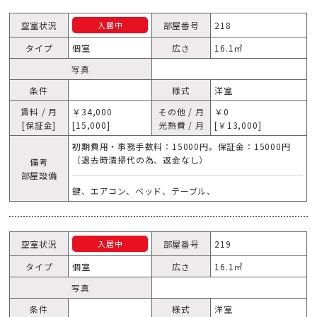
空室状況
部屋番号
218
入居中
タイプ
個室
広さ
16.1㎥
写真
条件
様式
洋室
賃料 / 月
￥34,000
その他 / 月
￥0
[保証金]
[15,000]
光熱費 / 月
[￥13,000]
初期費用・事務手数料：15000円。保証金：15000円
（退去時清掃代の為、返金なし）
備考
部屋設備
鍵、エアコン、ベッド、テーブル、
空室状況
部屋番号
219
入居中
タイプ
個室
広さ
16.1㎥
写真
条件
様式
洋室