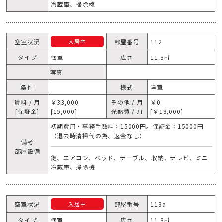
冷蔵庫、掃除機
空室状況
部屋番号
112
入居中
タイプ
個室
広さ
11.3㎥
写真
条件
様式
洋室
賃料 / 月
￥33,000
その他 / 月
￥0
[保証金]
[15,000]
光熱費 / 月
[￥13,000]
初期費用・事務手数料：15000円。保証金：15000円
（退去時清掃代の為、返金なし）
備考
部屋設備
鍵、エアコン、ベッド、テーブル、収納、テレビ、ミニ
冷蔵庫、掃除機
空室状況
部屋番号
113a
入居中
タイプ
個室
広さ
11.3㎥