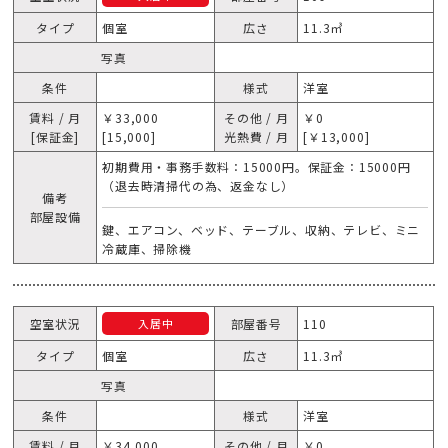
タイプ
個室
広さ
11.3㎥
写真
条件
様式
洋室
賃料 / 月
￥33,000
その他 / 月
￥0
[保証金]
[15,000]
光熱費 / 月
[￥13,000]
初期費用・事務手数料：15000円。保証金：15000円
（退去時清掃代の為、返金なし）
備考
部屋設備
鍵、エアコン、ベッド、テーブル、収納、テレビ、ミニ
冷蔵庫、掃除機
空室状況
部屋番号
110
入居中
タイプ
個室
広さ
11.3㎥
写真
条件
様式
洋室
賃料 / 月
￥34,000
その他 / 月
￥0