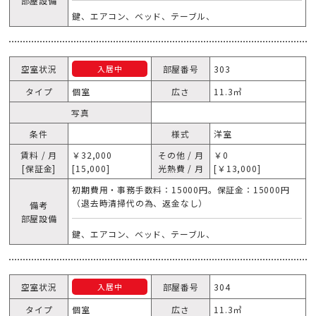
部屋設備
鍵、エアコン、ベッド、テーブル、
空室状況
部屋番号
303
入居中
タイプ
個室
広さ
11.3㎥
写真
条件
様式
洋室
賃料 / 月
￥32,000
その他 / 月
￥0
[保証金]
[15,000]
光熱費 / 月
[￥13,000]
初期費用・事務手数料：15000円。保証金：15000円
（退去時清掃代の為、返金なし）
備考
部屋設備
鍵、エアコン、ベッド、テーブル、
空室状況
部屋番号
304
入居中
タイプ
個室
広さ
11.3㎥