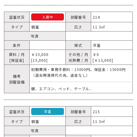
空室状況
部屋番号
214
入居中
タイプ
個室
広さ
11.3㎥
写真
条件
様式
洋室
賃料 / 月
￥33,000
その他 / 月
￥0
[保証金]
[15,000]
光熱費 / 月
[￥13,000]
初期費用・事務手数料：15000円。保証金：15000円
（退去時清掃代の為、返金なし）
備考
部屋設備
鍵、エアコン、ベッド、テーブル、
空室状況
部屋番号
215
空室
タイプ
個室
広さ
11.3㎥
写真