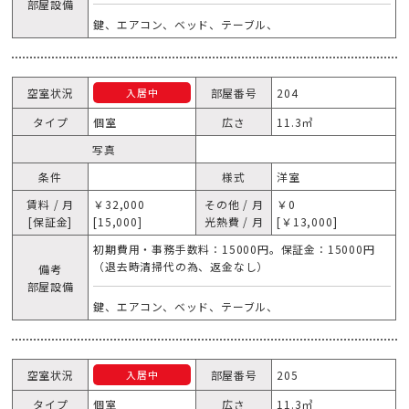
部屋設備
鍵、エアコン、ベッド、テーブル、
空室状況
部屋番号
204
入居中
タイプ
個室
広さ
11.3㎥
写真
条件
様式
洋室
賃料 / 月
￥32,000
その他 / 月
￥0
[保証金]
[15,000]
光熱費 / 月
[￥13,000]
初期費用・事務手数料：15000円。保証金：15000円
（退去時清掃代の為、返金なし）
備考
部屋設備
鍵、エアコン、ベッド、テーブル、
空室状況
部屋番号
205
入居中
タイプ
個室
広さ
11.3㎥