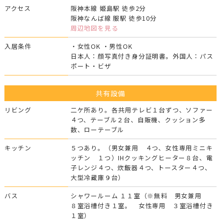
アクセス
阪神本線 姫島駅 徒歩2分
阪神なんば線 服駅 徒歩10分
周辺地図を見る
入居条件
・女性OK ・男性OK
日本人：顔写真付き身分証明書。外国人：パス
ポート・ビザ
共有設備
リビング
二ケ所あり。各共用テレビ１台ずつ、ソファー
４つ、テーブル２台、自販機、クッション多
数、ローテーブル
キッチン
５つあり。（男女兼用 ４つ、女性専用ミニキ
ッチン １つ）IHクッキングヒーター８台、電
子レンジ４つ、炊飯器４つ、トースター４つ、
大型冷蔵庫９台）
バス
シャワールーム １１室（※無料 男女兼用
８室浴槽付き１室。 女性専用 ３室浴槽付き
１室）