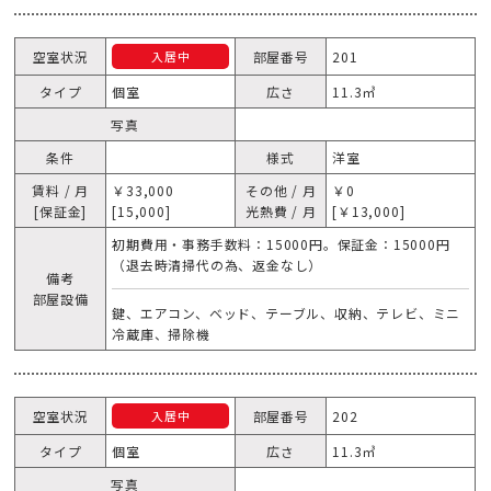
空室状況
部屋番号
201
入居中
タイプ
個室
広さ
11.3㎥
写真
条件
様式
洋室
賃料 / 月
￥33,000
その他 / 月
￥0
[保証金]
[15,000]
光熱費 / 月
[￥13,000]
初期費用・事務手数料：15000円。保証金：15000円
（退去時清掃代の為、返金なし）
備考
部屋設備
鍵、エアコン、ベッド、テーブル、収納、テレビ、ミニ
冷蔵庫、掃除機
空室状況
部屋番号
202
入居中
タイプ
個室
広さ
11.3㎥
写真