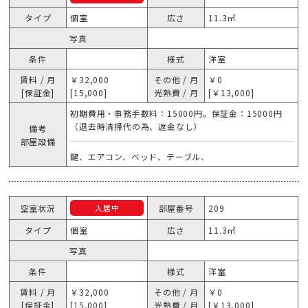
タイプ
個室
広さ
11.3㎥
写真
条件
様式
洋室
賃料 / 月
￥32,000
その他 / 月
￥0
[保証金]
[15,000]
光熱費 / 月
[￥13,000]
初期費用・事務手数料：15000円。保証金：15000円
（退去時清掃代の為、返金なし）
備考
部屋設備
鍵、エアコン、ベッド、テーブル、
空室状況
部屋番号
209
入居中
タイプ
個室
広さ
11.3㎥
写真
条件
様式
洋室
賃料 / 月
￥32,000
その他 / 月
￥0
[保証金]
[15,000]
光熱費 / 月
[￥13,000]