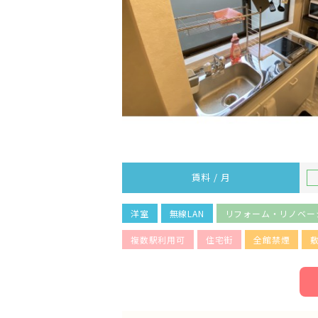
賃料 / 月
洋室
無線LAN
リフォーム・リノベー
複数駅利用可
住宅街
全館禁煙