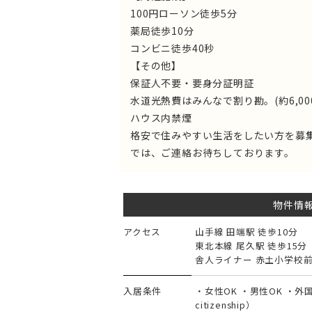
100円ローソン徒歩5分
薬局徒歩10分
コンビニ徒歩40秒
【その他】
保証人不要・要身分証明証
水道光熱費はみんなで割り勘。(約6,000
ハウス内禁煙
格安で住みやすい生活をしたい方を募
では、ご連絡お待ちしております。
物件情
アクセス
山手線 田端駅 徒歩10分
東北本線 尾久駅 徒歩15分
舎人ライナー 赤土小学校前
入居条件
・女性OK ・男性OK ・外国人N
citizenship）