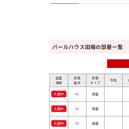
パールハウス田端の部屋一覧
空室
部屋
部屋
写真
情報
番号
タイプ
入居中
01
個室
入居中
02
個室
入居中
03
個室