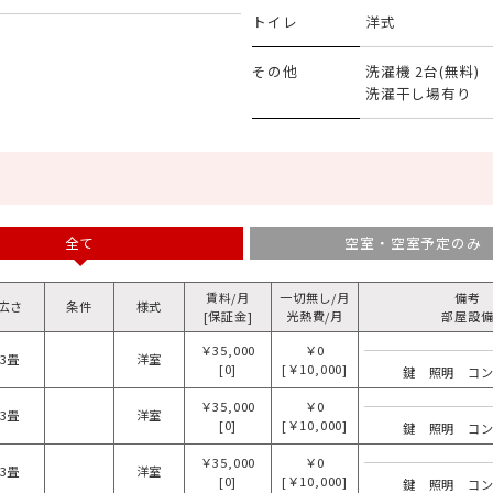
トイレ
洋式
その他
洗濯機 2台(無料)
洗濯干し場有り
全て
空室・空室予定のみ
賃料/月
一切無し/月
備考
広さ
条件
様式
[保証金]
光熱費/月
部屋設
￥35,000
￥0
3畳
洋室
[0]
[￥10,000]
鍵 照明 コ
￥35,000
￥0
3畳
洋室
[0]
[￥10,000]
鍵 照明 コ
￥35,000
￥0
3畳
洋室
[0]
[￥10,000]
鍵 照明 コ