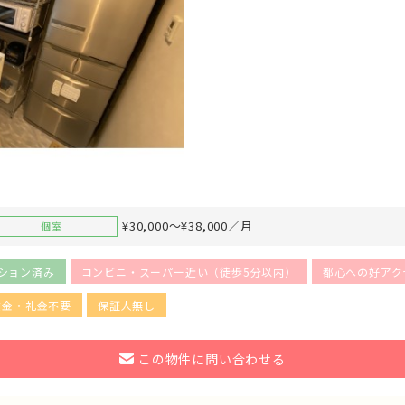
¥30,000～¥38,000／月
個室
ション済み
コンビニ・スーパー近い（徒歩5分以内）
都心への好アク
敷金・礼金不要
保証人無し
この物件に問い合わせる