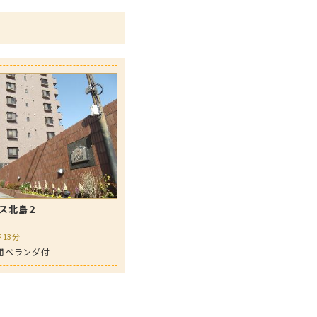
ス北島２
13分
用ベランダ付