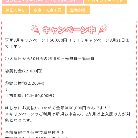
コンビニ・スーパー近い（徒歩5分以内）
無料インターネット
保証人無し
敷金・礼金不要
全館禁煙
▽▼8月キャンペーン！60,000円コミコミキャンペーン8月31日ま
で！▼▽
①入居日から30日間の利用料＋光熱費＋管理費
＋
②契約金(22,000円)
＋
③鍵交換代(2,200円)
⇓
【初期費用合計60,000円】
はじめにお支払いいただく金額は60,000円のみです！！！
※キャンペーンのご利用は新規お申込み、2カ月以上入居の方が対
象となります。
全部屋鍵付き個室で寝具付き♪