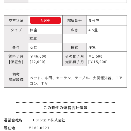
空室状況
部屋番号
５号室
入居中
タイプ
個室
広さ
4.5畳
写真
条件
女性
様式
洋室
賃料 / 月
￥46,000
その他 / 月
￥1,500
[保証金]
[22,000]
光熱費 / 月
[￥15,000]
備考
ベット、布団、カーテン、テーブル、火災報知器、エア
部屋設備
コン、ＴＶ
この物件の運営会社情報
運営会社名
コモンシェア株式会社
所在地
〒160-0023