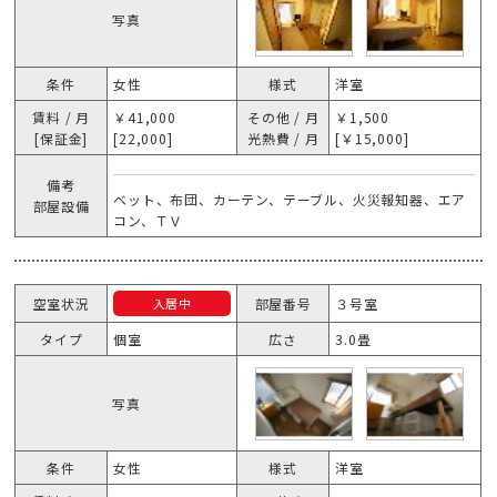
写真
条件
女性
様式
洋室
賃料 / 月
￥41,000
その他 / 月
￥1,500
[保証金]
[22,000]
光熱費 / 月
[￥15,000]
備考
ベット、布団、カーテン、テーブル、火災報知器、エア
部屋設備
コン、ＴＶ
空室状況
部屋番号
３号室
入居中
タイプ
個室
広さ
3.0畳
写真
条件
女性
様式
洋室