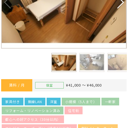
賃料 / 月
¥41,000 ～ ¥46,000
個室
家具付き
無線LAN
洋室
小規模（5人まで）
一軒家
リフォーム・リノベーション済み
住宅街
都心への好アクセス（30分以内）