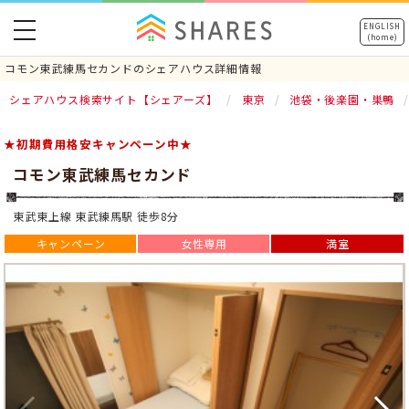
toggle
ENGLISH
(home)
navigation
コモン東武練馬セカンドのシェアハウス詳細情報
シェアハウス検索サイト【シェアーズ】
東京
池袋・後楽園・巣鴨
★初期費用格安キャンペーン中★
コモン東武練馬セカンド
東武東上線 東武練馬駅 徒歩8分
キャンペーン
女性専用
満室