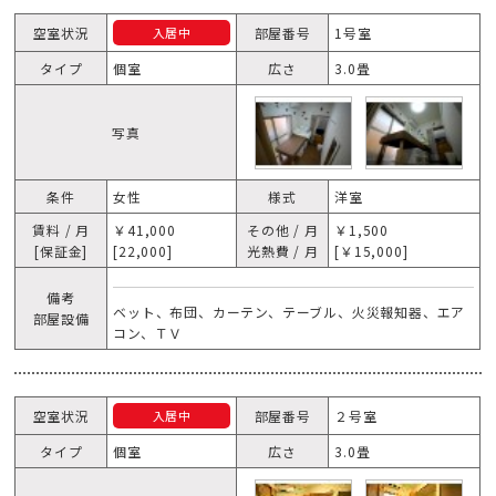
空室状況
部屋番号
1号室
入居中
タイプ
個室
広さ
3.0畳
写真
条件
女性
様式
洋室
賃料 / 月
￥41,000
その他 / 月
￥1,500
[保証金]
[22,000]
光熱費 / 月
[￥15,000]
備考
ベット、布団、カーテン、テーブル、火災報知器、エア
部屋設備
コン、ＴＶ
空室状況
部屋番号
２号室
入居中
タイプ
個室
広さ
3.0畳