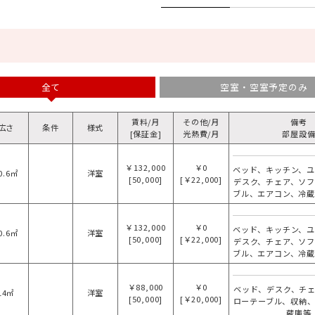
全て
空室・空室予定のみ
賃料/月
その他/月
備考
広さ
条件
様式
[保証金]
光熱費/月
部屋設
￥132,000
￥0
ベッド、キッチン、
0.6㎡
洋室
[50,000]
[￥22,000]
デスク、チェア、ソ
ブル、エアコン、冷
￥132,000
￥0
ベッド、キッチン、
0.6㎡
洋室
[50,000]
[￥22,000]
デスク、チェア、ソ
ブル、エアコン、冷
￥88,000
￥0
ベッド、デスク、チ
14㎡
洋室
[50,000]
[￥20,000]
ローテーブル、収納
蔵庫等