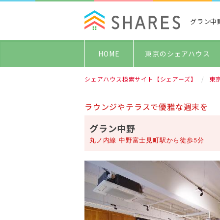
グラン中
HOME
東京のシェアハウス
シェアハウス検索サイト【シェアーズ】
東
ラウンジやテラスで優雅な週末を
グラン中野
丸ノ内線 中野富士見町駅から徒歩5分