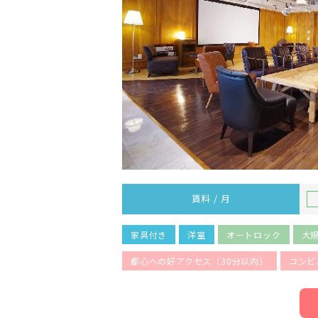
賃料 / 月
家具付き
洋室
オートロック
大
都心への好アクセス（30分以内）
コンビ