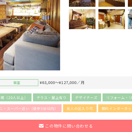
¥63,000～¥127,000／月
個室
規模（20人以上）
テラス・屋上有り
デザイナーズ
リフォーム・
ニ・スーパー近い（徒歩5分以内）
友人の出入り可
無料インターネッ
この物件に問い合わせる