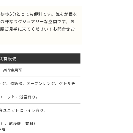
ら徒歩5分ととても便利です。誰もが目を
の様なラグジュアリーな空間です。お
一度ご見学に来てください！お問合せお
共有設備
Wifi使用可
レンジ、炊飯器、オーブンレンジ、ケトル等
各ユニットに浴室有り。
、各ユニットにトイレ有り。
料）、乾燥機（有料）
等有