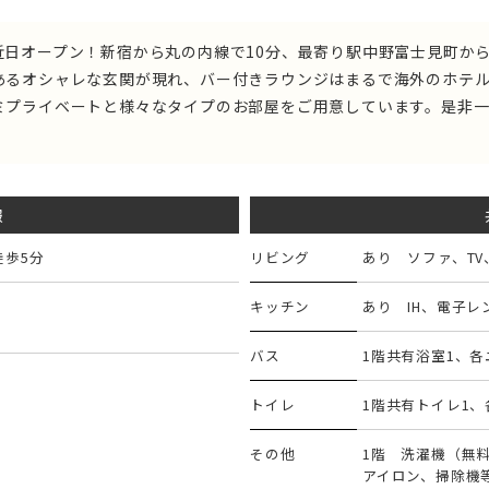
日オープン！新宿から丸の内線で10分、最寄り駅中野富士見町か
あるオシャレな玄関が現れ、バー付きラウンジはまるで海外のホテル
ミプライベートと様々なタイプのお部屋をご用意しています。是非
報
徒歩5分
リビング
あり ソファ、TV、
キッチン
あり IH、電子
バス
1階共有浴室1、
トイレ
1階共有トイレ1
その他
1階 洗濯機（無
アイロン、掃除機