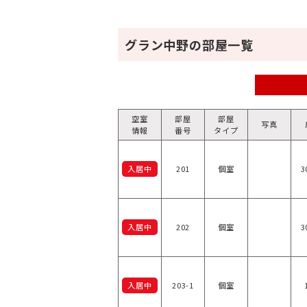
グラン中野の部屋一覧
空室
部屋
部屋
写真
情報
番号
タイプ
入居中
201
個室
3
入居中
202
個室
3
入居中
203-1
個室